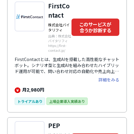
FirstCo
ntact
このサービスが
株式会社バイ
合うか診断する
タリフィ
出典：株式会社
バイタリフィ
https://first-
contact.jp/
FirstContactとは、生成AIを搭載した高性能なチャット
ボット。シナリオ型と生成AIを組み合わせたハイブリッ
ド運用が可能で、問い合わせ対応の自動化や売上向上施
策を実現します。​AIが認識・応答できないような複雑な
詳細をみる
問い合わせがあった場合には有人対応へ切り替えられる
ため、顧客に対する細かいニーズへの対応が可能です。
月
円
2,980
CRMやデータベースなどの外部サイトとの連携もで
き、顧客のニーズにあう提案を実現します。
トライアルあり
上場企業導入実績あり
PEP