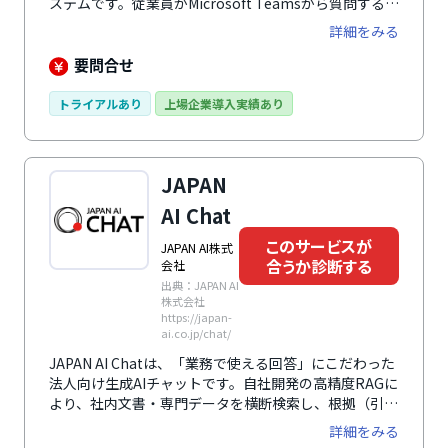
ステムです。従業員がMicrosoft Teamsから質問する
と、AIエージェントが登録済みのFAQや社内ドキュメン
詳細をみる
トをもとに回答を生成し、必要な情報をスムーズに提示
します。AIによる回答だけで解決できない場合は、内容
要問合せ
に応じて担当部署や担当者へ有人チャットで引き継げる
ため、社内の「わからない」を迅速に解消しやすい点が
トライアルあり
上場企業導入実績あり
特徴です。
JAPAN
AI Chat
このサービスが
JAPAN AI株式
合うか診断する
会社
出典：JAPAN AI
株式会社
https://japan-
ai.co.jp/chat/
JAPAN AI Chatは、「業務で使える回答」にこだわった
法人向け生成AIチャットです。自社開発の高精度RAGに
より、社内文書・専門データを横断検索し、根拠（引用
元・原文リンク）付きで回答を生成。GPT-5.5 /
詳細をみる
Gemini 3.1 Pro / Claude Opus 4.8 等の最新マルチLLM