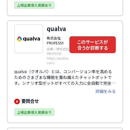
月のサービス提供開始から、累計導入数は1,500社・
上場企業導入実績あり
1,800サイトを突破。Web接客ツールの先駆けとして培
ってきた実績と信頼で、企業規模問わず、業種も幅広い
企業で利用されています。
qualva
株式会社
このサービスが
PROFESSY
合うか診断する
出典：株式会社
PROFESSY
https://qualva.
com/
qualva（クオルバ）とは、コンバージョン率を高める
ためのさまざまな機能を兼ね備えたチャットボットで
す。シナリオ型ボットがすべての入力に全自動で完全応
答することで、有人のオペレーター雇用費を削減できま
詳細をみる
す。使いやすさに配慮されたユーザーインターフェース
も特徴のひとつです。タイピング操作（GUI）に加え、
要問合せ
音声入力操作（VUI）が搭載されていたり、入力中にブ
ラウザを閉じてしまっても、再び戻ってきたときに前回
上場企業導入実績あり
入力した内容を即座に復元するなど、便利な機能を多数
搭載しています。リアルタイムで顧客情報の可視化がで
きるなど高度な分析機能も好評です。