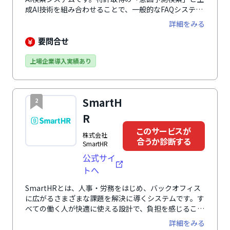
成AI技術を組み合わせることで、一般的なFAQシステム
の約100倍の高速応答と、高い検索ヒット率を実現。キ
詳細をみる
ーワードが完全一致しない「曖昧な表現」や「スペルミ
ス」からでも、AIがユーザーの意図を汲み取り、迷わず
要問合せ
最適な回答ページへ導きます 。また、チャットボット
導入で課題となりがちな複雑なシナリオ設計やメンテナ
上場企業導入実績あり
ンスは一切不要です。AIのハルシネーション（嘘の回
答）を防ぐ独自の仕組みにより、運用の手間をかけずに
正確な情報提供が可能です。電話・メール・チャットな
SmartH
2
どの有人対応を「自己解決」へ置き換えることで、「問
い合わせ削減」と「CX（顧客体験）向上」を同時に実
R
現します。
このサービスが
株式会社
合うか診断する
SmartHR
公式サイ
トへ
SmartHRとは、人事・労務をはじめ、バックオフィス
に広がるさまざまな課題を解決に導くシステムです。す
べての働く人が快適に使える設計で、負担を感じること
なく、入退社手続きや年末調整、勤怠管理、人事評価業
詳細をみる
務など、人事・労務に関わる幅広い業務を効率化しま