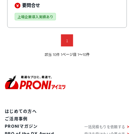
をワンクリックで切り替え可能です。累計2,200社以上
要問合せ
のDX・AI活用支援実績で、大手企業から地方自治体ま
で幅広く導入。資料作成時間を大幅短縮（4〜5 時間
上場企業導入実績あり
→1〜2 時間）した事例もあります。SharePoint・
Google ドライブ・Salesforce・kintone等20以上の外
部ツールと連携。ISMS認証（ISO 27001 / ISO
27017）・プライバシーマーク取得済みで、上場企業水
1
準のセキュリティを提供します。
該当
件
10
1ページ目 1〜10件
はじめての方へ
ご活用事例
PRONIマガジン
一括見積もりを依頼する
PRO of the DX Award