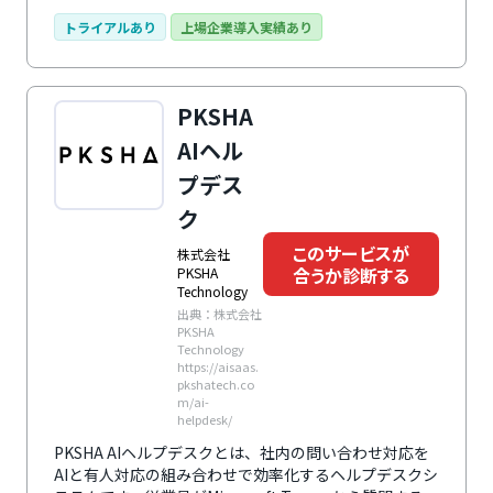
つ、管理業務の効率化も図ります。また、人事総務分野
を中心に豊富な学習データテンプレートを提供するな
トライアルあり
上場企業導入実績あり
ど、さまざまな特徴を持っています。特に他システムと
の連携機能において真価を発揮。業務システムの統一さ
れたユーザーインターフェースとして機能し、利用者と
PKSHA
提供者双方に多大な利益をもたらします。単なる質問応
答ツールに留まらず、ユーザーを適切なシステムへ導く
AIヘル
ナビゲーターとして機能することが大きな特徴。専門知
プデス
識がないユーザーでも容易に各種システムを利用できる
ように、進化し続けています。
ク
このサービスが
株式会社
合うか診断する
PKSHA
Technology
出典：株式会社
PKSHA
Technology
https://aisaas.
pkshatech.co
m/ai-
helpdesk/
PKSHA AIヘルプデスクとは、社内の問い合わせ対応を
AIと有人対応の組み合わせで効率化するヘルプデスクシ