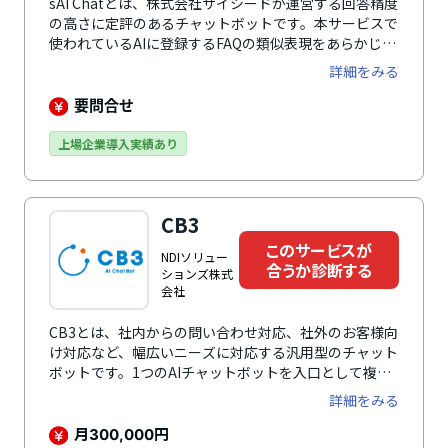
sAI Chatとは、株式会社サイシードが運営する回答精度
の高さに定評のあるチャットボットです。本サービスで
使われているAIに登録するFAQの類似表現をあらかじめ
学習させることにより、システム導入時から多種多様な
詳細をみる
質問に回答でき、導入時の負担が抑えられます。また、
入力途中でも質問文のサジェストが表示される機能やサ
要問合せ
イトのテイストに合わせてデザインやサイズを変更でき
るなどのユーザー体感を高める機能、回答に画像を挿入
上場企業導入実績あり
する機能、テンプレート分の登録機能といった管理のし
やすさにフォーカスした機能など、さまざまな機能が搭
載されています。さらに、利用率向上施策やFAQの改善
CB3
提案、KPI管理等などについて、カスタマーサクセスチ
ームによる総合的な支援を活用できます。
このサービスが
NDIソリュー
合うか診断する
ションズ株式
会社
CB3とは、社内からの問い合わせ対応、社外のお客様向
け対応など、幅広いニーズに対応する汎用型のチャット
ボットです。1つのAIチャットボットを入口として複数
カテゴリ・業種・領域の問い合わせを横断した自動回答
詳細をみる
を実現するマルチコーパス対応が可能。さらに
ChatGPTとの連携により、ユーザーの満足度を高めつ
月
円
300,000