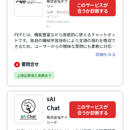
株式会社ギブ
このサービスが
リー
合うか診断する
出典：株式会社
ギブリー
https://pep.wor
k/
PEPとは、機能豊富ながら直感的に使えるチャットボッ
トです。独自の機械学習技術により言語の揺れを吸収で
きるため、ユーザーからの曖昧な質問にも柔軟に対応で
きるのが特徴です。単語やQ&A登録は専用画面やCSVで
詳細をみる
作成し、さらに学習させることも可能です。AIが対応で
きない問い合わせについては、有人対応専用機能があ
要問合せ
り、曜日/時間ごとの自動対応切り替え・担当者割り振
りなどの機能が設けられています。そのほかにも、会話
上場企業導入実績あり
ログからの組織状況の分析機能、Slack・LINE
WORKS・Microsoft Teamsなどの外部サービスとの連
携機能など、多彩な機能がそろっています。ユーザーの
sAI
利用状況はダッシュボードで可視化できるため、分析や
改善のスピードアップにもつながります。
このサービスが
Chat
合うか診断する
株式会社サイ
シード