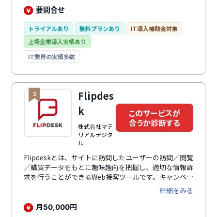
す。 さらに、業務の中で自然に蓄まる正確な従業員デ
要問合せ
ータによって従業員の人員配置や育成、人事評価の精度
を向上。 毎日の負担を減らしながら従業員の力を引き
トライアルあり
無料プランあり
IT導入補助金対象
出し、組織の生産性向上と持続的な成果を創出する戦略
上場企業導入実績あり
人事を実現します。
IT業界の実績多数
Flipdes
3
k
このサービスが
合うか診断する
株式会社マテ
リアルデジタ
ル
Flipdeskとは、サイトに訪問したユーザーの訪問／閲覧
／購買データをもとに趣味趣向を把握し、適切な情報訴
求を行うことができるWeb接客ツールです。キャンペー
ン告知やクーポン発行、チャットサポートなどにより、
詳細をみる
一人ひとりの状況に合った最適な接客を実現し、顧客体
験（CX）を向上。購買率の向上やサイト内回遊・会員
月
円
50,000
登録の促進、離脱率の低減などに貢献します。2014年9