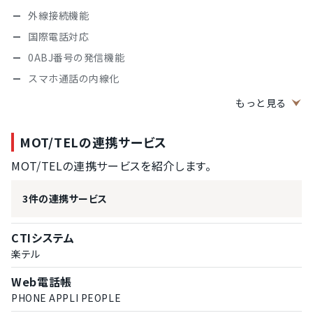
架電リストのCSVインポート
外線接続機能
対応内容のメモ機能
国際電話対応
稼働状況の管理機能
0ABJ番号の発信機能
オペレーターの稼働状況確認機能
スマホ通話の内線化
対応状況の統計グラフ表示
PBXの機能
もっと見る
対応統計データのCSV出力
代表番号での発信
ささやき機能（通話中アドバイス）
MOT/TELの連携サービス
転送機能
通話モニタリング機能
保留機能
MOT/TELの連携サービスを紹介します。
継続利用できる電話番号
留守番電話の録音機能
03（東京の市外局番）の継続利用
3件の連携サービス
CTI連携の機能
042（東京の市外局番）の継続利用
ACD（着信の自動振り分け）機能
048（埼玉の市外局番）の継続利用
CTIシステム
IVR（自動音声応答）機能
楽テル
06（大阪の市外局番）の継続利用
ワンクリックコール機能
072（大阪の市外局番）の継続利用
Web電話帳
ソフトフォン（PC電話）機能
0120（着信課金番号）の継続利用
PHONE APPLI PEOPLE
チャット機能