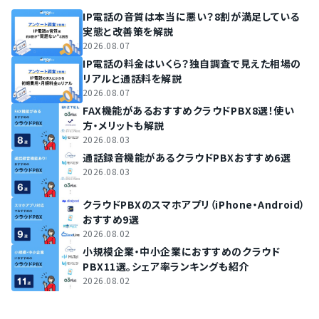
0120（着信課金番号）の新規取得
IP電話の音質は本当に悪い？8割が満足している
実態と改善策を解説
0570（着信課金番号）の新規取得
2026.08.07
0800（着信課金番号）の新規取得
IP電話の料金はいくら？独自調査で見えた相場の
リアルと通話料を解説
050（IP電話番号）の新規取得
2026.08.07
03・06以外の市外局番の新規取得
FAX機能があるおすすめクラウドPBX8選！使い
継続利用できる電話番号
方・メリットも解説
2026.08.03
03（東京の市外局番）の継続利用
通話録音機能があるクラウドPBXおすすめ6選
06（大阪の市外局番）の継続利用
2026.08.03
042（東京の市外局番）の継続利用
クラウドPBXのスマホアプリ（iPhone・Android）
072（大阪の市外局番）の継続利用
おすすめ9選
048（埼玉の市外局番）の継続利用
2026.08.02
0120（着信課金番号）の継続利用
小規模企業・中小企業におすすめのクラウド
PBX11選。シェア率ランキングも紹介
0570（着信課金番号）の継続利用
2026.08.02
0800（着信課金番号）の継続利用
03・06以外の市外局番の継続利用