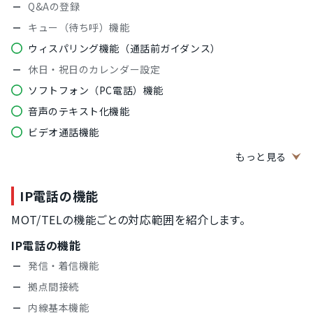
Q&Aの登録
キュー（待ち呼）機能
ウィスパリング機能（通話前ガイダンス）
休日・祝日のカレンダー設定
ソフトフォン（PC電話）機能
音声のテキスト化機能
ビデオ通話機能
アウトバウンド機能
もっと見る
オートコール（プレディクティブ）機能
IP電話の機能
オートコール（プログレッシブ）機能
ワンクリックコール機能
MOT/TELの機能ごとの対応範囲を紹介します。
SMS送信機能
IP電話の機能
通話内容のタグ付け管理機能
発信・着信機能
架電リスト作成機能
拠点間接続
再発信リスト管理機能
内線基本機能