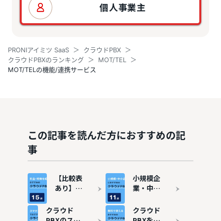
個人事業主
PRONIアイミツ SaaS
クラウドPBX
クラウドPBXのランキング
MOT/TEL
MOT/TELの機能/連携サービス
この記事を読んだ方におすすめの記
事
【比較表
小規模企
あり】ク
業・中小
ラウド
企業にお
PBXおす
すすめの
クラウド
クラウド
すめ15
クラウド
PBXのスマ
PBXを導