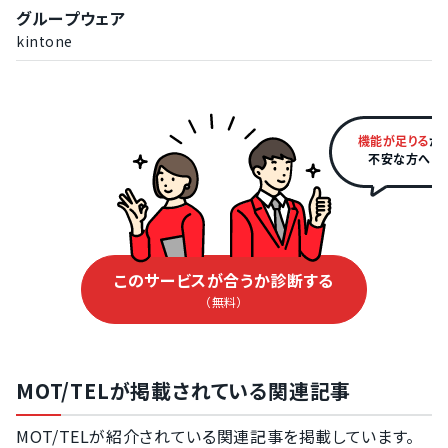
0570（着信課金番号）の継続利用
グループウェア
ネットFAX対応
0800（着信課金番号）の継続利用
kintone
音声会議通話機能
03・06以外の市外局番の継続利用
対応状況の統計グラフ表示
新規取得できる電話番号
着信・発信制御のスケジュール設定
03（東京の市外局番）の新規取得
ささやき機能（通話中アドバイス）
機能が足りる
か
042（東京の市外局番）の新規取得
不安な方へ
担当者の自動設定
048（埼玉の市外局番）の新規取得
迷惑電話のフィルタ機能
06（大阪の市外局番）の新規取得
番号管理・番号制御機能
072（大阪の市外局番）の新規取得
通話履歴の表示
0120（着信課金番号）の新規取得
このサービスが合うか診断する
新規取得できる電話番号
（無料）
0570（着信課金番号）の新規取得
03（東京の市外局番）の新規取得
0800（着信課金番号）の新規取得
06（大阪の市外局番）の新規取得
03・06以外の市外局番の新規取得
042（東京の市外局番）の新規取得
MOT/TELが掲載されている関連記事
072（大阪の市外局番）の新規取得
MOT/TELが紹介されている関連記事を掲載しています。
048（埼玉の市外局番）の新規取得