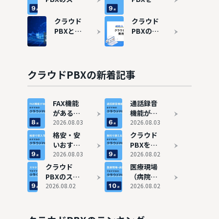
選！選び
PBX11
ホアプリ
入するな
方・料金
選。シェ
（iPhone・
らまずは
クラウド
クラウド
相場も解
ア率ラン
Android）
無料で！
PBXと
PBXの費
説
キングも
おすすめ9
コストカ
は？メリ
用相場
紹介
選
ットでき
ット・デ
は？400
る項目も
メリット
名調査で
解説
から選び
判明した
クラウドPBXの新着記事
方まで解
実態と失
説
敗しない
選び方
FAX機能
通話録音
があるお
機能があ
すすめク
2026.08.03
るクラウ
2026.08.03
ラウド
ドPBXお
格安・安
クラウド
PBX8
すすめ6
いおすす
PBXを導
選！使い
選
めクラウ
2026.08.03
入するな
2026.08.02
方・メリ
ドPBX9
らまずは
クラウド
医療現場
ットも解
選【料金
無料で！
PBXのスマ
（病院・
説
比較表あ
コストカ
ホアプリ
2026.08.02
ナースコ
2026.08.02
り】
ットでき
（iPhone・
ール）に
る項目も
Android）
おすすめ
解説
おすすめ9
のクラウ