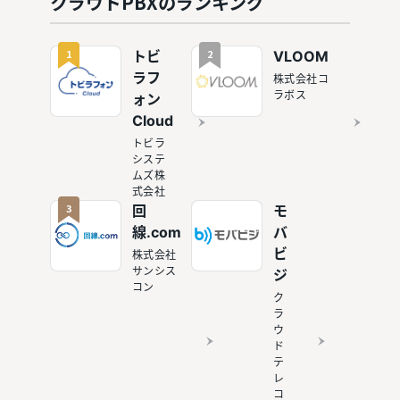
クラウドPBXのランキング
選
ドPBX10
選
1
2
トビ
VLOOM
ラフ
株式会社コ
ラボス
ォン
Cloud
トビラ
システ
ムズ株
式会社
3
回
モ
線.com
バ
ビ
株式会社
サンシス
ジ
コン
ク
ラ
ウ
ド
テ
レ
コ