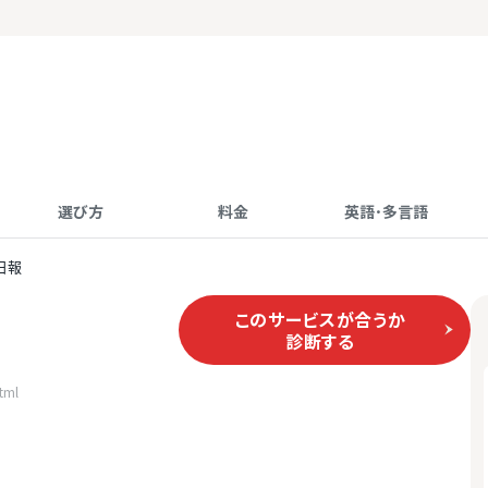
選び方
料金
英語･多言語
日報
このサービスが合うか
診断する
tml