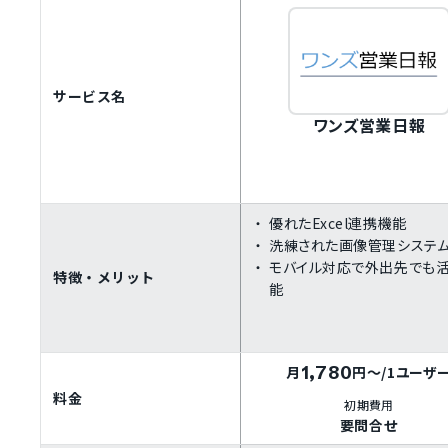
サービス名
ワンズ営業日報
優れたExcel連携機能
洗練された画像管理システ
モバイル対応で外出先でも
特徴・メリット
能
1,780
月
円～
/1ユーザ
料金
初期費用
要問合せ