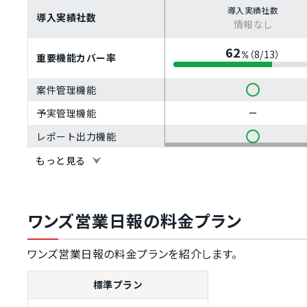
導入実績社数
導入実績社数
情報なし
62
（8/13）
%
重要機能カバー率
案件管理機能
予実管理機能
レポート出力機能
タスク管理機能
もっと見る
ダッシュボードでの管理機
能
ワンズ営業日報の料金プラン
定型タスクの自動実行機能
特定条件のアラートの通知
ワンズ営業日報の料金プランを紹介します。
機能
営業ステータス管理項目の
標準プラン
独自設定