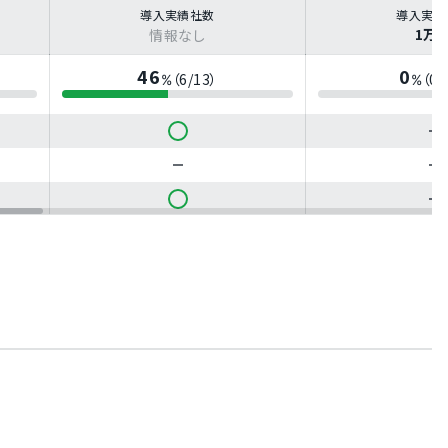
導入実績社数
導入実績
1万
情報なし
46
0
（6/13）
（0/
%
%