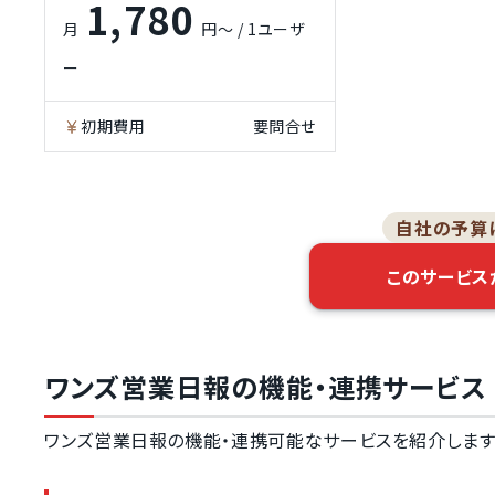
1,780
営業活動分析
月
円～ / 1ユーザ
顧客管理機能
ー
顧客情報の重複データ除外
機能
初期費用
要問合せ
レポートのカスタマイズ設
定
見込み顧客の管理機能
自社の予算
このサービス
ワンズ営業日報の機能・連携サービス
ワンズ営業日報の機能・連携可能なサービスを紹介します