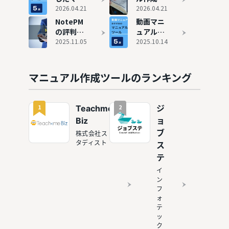
7選
すすめ10
ュアル作
2026.04.21
ールと
2026.04.21
選
成ツール
は？機能
NotePM
動画マニ
おすすめ
や導入メ
の評判と
ュアル作
5選
リット・
実態
2025.11.05
成ツール
2025.10.14
デメリッ
おすすめ
トなどを
5選！テ
解説
キスト型
マニュアル作成ツールのランキング
との違い
も解説
1
2
Teachme
ジ
Biz
ョ
ブ
株式会社ス
タディスト
ス
テ
イ
ン
フ
ォ
テ
ッ
ク