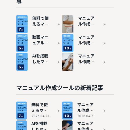
事
無料で使
マニュア
えるマニ
ル作成ツ
ュアル作
ールと
成ツール
は？メリ
動画マニ
マニュア
おすすめ
ット・デ
ュアル作
ル作成ツ
7選
メリット
成ツール
ールを徹
を解説
おすすめ
底比較！
AIを搭載
マニュア
5選！テ
最新のお
したマニ
ル作成ツ
キスト型
すすめ10
ュアル作
ールの費
との違い
選
成ツール
用相場
も解説
おすすめ
は？料金
5選
比較でお
マニュアル作成ツールの新着記事
すすめ4
選も紹介
無料で使
マニュア
えるマニ
ル作成ツ
ュアル作
2026.04.21
ールを徹
2026.04.21
成ツール
底比較！
AIを搭載
マニュア
おすすめ
最新のお
したマニ
ル作成ツ