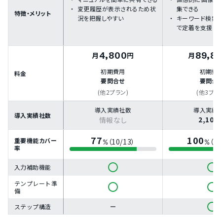
変更履歴が表示されるため状
集できる
特徴・メリット
況を把握しやすい
キーワード検索
で定着を支援
4,800
89,8
月
円
月
初期費用
初期費
料金
要問合せ
要問合
(他2プラン)
(他3プラ
導入実績社数
導入実績
導入実績社数
2,100
情報なし
77
100
重要機能カバー
（10/13）
（1
%
%
率
入力補助機能
テンプレート準
備
ステップ構造