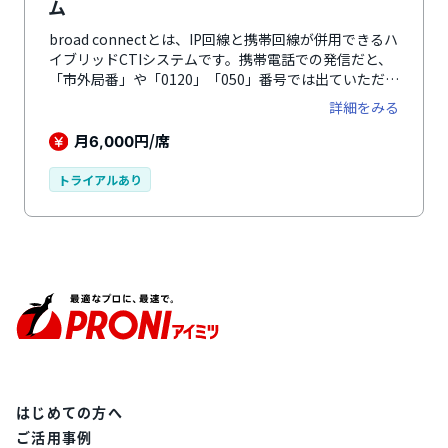
ム
broad connectとは、IP回線と携帯回線が併用できるハ
イブリッドCTIシステムです。携帯電話での発信だと、
「市外局番」や「0120」「050」番号では出ていただけ
ない顧客に対してもアプローチしやすく、IP電話単独に
詳細をみる
よるテレアポで課題となる「つながり率」の約10％向
上が期待できます。携帯回線では、かけ放題プランを利
月
円/席
6,000
用できるため、約30%の通話料を削減。IP回線に比
べ、音声品質も高いため顧客満足度の向上にも寄与しま
トライアルあり
す。加えて、導入後の充実したカスタマーサクセスも特
徴。業務立ち上げ～アフターフォローまで、各業界のテ
レアポを熟知した専門チームによる万全なサポート体制
を整備しています。洗練されたUI/UXデザインと、自社
にぴったりとフィットするカスタマイズ性と共に、
broad connectがたどり着いた「テレアポの極み。」を
体感できます。
はじめての方へ
ご活用事例