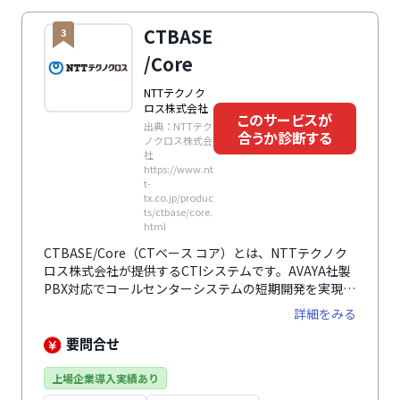
です。データセンターからCTI、電話回線を提供するこ
CTBASE
3
とで万が一のトラブル発生時も窓口1つで対応が可能な
ため、迅速な対応が評価されています。最低10席から
/Core
最大1,500席までの小規模から大規模にまで対応しま
す。業務効率改善と売上高向上を同時に実現し、伴走し
NTTテクノク
ます。
ロス株式会社
このサービスが
出典：NTTテク
合うか診断する
ノクロス株式会
社
https://www.nt
t-
tx.co.jp/produc
ts/ctbase/core.
html
CTBASE/Core（CTベース コア）とは、NTTテクノク
ロス株式会社が提供するCTIシステムです。AVAYA社製
PBX対応でコールセンターシステムの短期開発を実現し
ます。エージェントの状態取得、転送先ACDグループリ
詳細をみる
スト、エージェントリストの取得、ACDグループの状態
取得（Loginエージェント数、AvaiIableエージェント
要問合せ
数、Queuing呼数）、会議通話、通話モニタ、個人情報
保護機能など豊富な機能を標準搭載。短期間でCTI連携
上場企業導入実績あり
アプリケーション（ソフトフォンなど）の開発が可能と