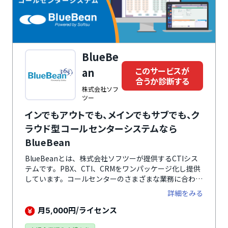
BlueBe
このサービスが
an
合うか診断する
株式会社ソフ
ツー
インでもアウトでも、メインでもサブでも、ク
ラウド型コールセンターシステムなら
BlueBean
BlueBeanとは、株式会社ソフツーが提供するCTIシス
テムです。PBX、CTI、CRMをワンパッケージ化し提供
しています。コールセンターのさまざまな業務に合わ
せ、ユーザー側で細かく設定できる自由度の高さが特徴
詳細をみる
です。ライセンスはIN・OUT両対応なので、インバウン
ド・アウトバウンドの切替も自由自在。1つのサーバー
月
円/ライセンス
5,000
内で業務を分けて管理できるので、顧客情報を混在させ