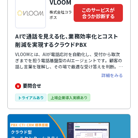
VLOOM
このサービスが
株式会社コラ
合うか診断する
ボス
AIで通話を見える化、業務効率化とコスト
削減を実現するクラウドPBX
VLOOMとは、AIが電話応対を自動化し、受付から取次
ぎまでを担う電話基盤型のAIエージェントです。顧客の
話し言葉を理解し、その場で最適な受け答えを判断。
FAQ回答や本人確認、顧客情報の照合、担当部署への取
詳細をみる
次ぎなどを自動で行います。また、NTTドコモビジネ
スソリューションズやKDDI、ソフトバンク、楽天など
要問合せ
幅広い電話回線に対応しているため、現在の電話番号や
環境を変えずに導入可能です。PBXを基盤としているた
トライアルあり
上場企業導入実績あり
め、有人対応へ切り替える際も転送料や通話料金の重複
が発生せず、運用コストを抑えられます。