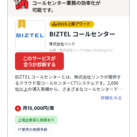
コールセンター業務の効率化が
可能です。
1
2025上期アワード
BIZTEL コールセンター
株式会社リンク
出典：株式会社リンク https://biztel.jp/cs/
このサービスが
合うか診断する
BIZTEL コールセンターとは、株式会社リンクが提供す
るクラウド型コールセンターCTIシステムです。2,000
社以上の導入実績から、さまざまなコールセンターで採
用されており、8年連続シェアNo.1※を獲得しています
詳細をみる
（※デロイト トーマツ ミック経済研究所による）。
PBX（交換機）の設置は不要で、クラウド利用により短
月
円/席
15,000
納期・低コストが実現。CRM/SFAとのスムーズな連
携、クラウド史上最高峰の音声、待ち呼や入電状況、応
上場企業導入実績あり
対率等のリアルタイム表示を活用し、センターと誤差の
IT業界の実績多数
ない業務環境を可能にしています。24時間対応の電話