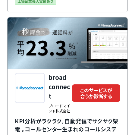
ずオペレーターが複数業務を兼任できます。大きな魅力
上場企業導入実績あり
は、契約期間の縛りがない点と、各種手続きが
BlueBean365にて24時間365日いつでもオンライン上
で完結できること。シームレスに申請ができるので、機
能性・利便性に優れたソリューションとなっています。
broad
connec
このサービスが
t
合うか診断する
ブロードマイ
ンド株式会社
KPI分析がラクラク。自動発信でサクサク架
電 。コールセンター生まれのコールシステ