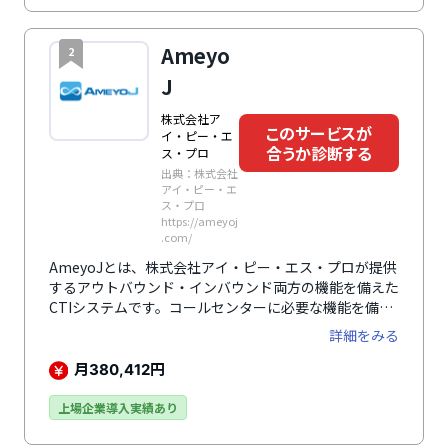
サポートをご用意しており、トラブル時にも安心です。
コールセンター業務に必須なセキュリティには金融機関
も利用するプランを完備しており、サービスレベルの高
Ameyo
2
いクラウド型コールセンターCTIシステムです。
J
株式会社ア
このサービスが
イ・ピー・エ
合うか診断する
ス・プロ
出典：株式会社
アイ・ピー・エ
ス・プロ
https://ameyoj
.com/
AmeyoJとは、株式会社アイ・ピー・エス・プロが提供
するアウトバウンド・インバウンド両方の機能を備えた
CTIシステムです。コールセンターに必要な機能を備え
つつ、必要な機能をカスタマイズすることが可能です。
詳細をみる
また、通話料金は「秒課金」を提供しているため、平均
30%、最大57%削減できます。株式会社アイ・ピー・
月
円
380,412
エス・プロは回線提供事業者でもあり、大手の回線事業
者の再販だけではなく総務省から認可を受けた自社回線
上場企業導入実績あり
も提供しているため、電話回線や電話番号に関する知識
豊富な営業担当が相談に対応できるところも大きな特徴