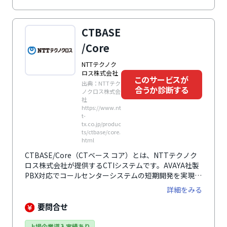
も提供しているため、電話回線や電話番号に関する知識
豊富な営業担当が相談に対応できるところも大きな特徴
です。データセンターからCTI、電話回線を提供するこ
CTBASE
とで万が一のトラブル発生時も窓口1つで対応が可能な
ため、迅速な対応が評価されています。最低10席から
/Core
最大1,500席までの小規模から大規模にまで対応しま
す。業務効率改善と売上高向上を同時に実現し、伴走し
NTTテクノク
ます。
ロス株式会社
このサービスが
出典：NTTテク
合うか診断する
ノクロス株式会
社
https://www.nt
t-
tx.co.jp/produc
ts/ctbase/core.
html
CTBASE/Core（CTベース コア）とは、NTTテクノク
ロス株式会社が提供するCTIシステムです。AVAYA社製
PBX対応でコールセンターシステムの短期開発を実現し
ます。エージェントの状態取得、転送先ACDグループリ
詳細をみる
スト、エージェントリストの取得、ACDグループの状態
取得（Loginエージェント数、AvaiIableエージェント
要問合せ
数、Queuing呼数）、会議通話、通話モニタ、個人情報
保護機能など豊富な機能を標準搭載。短期間でCTI連携
上場企業導入実績あり