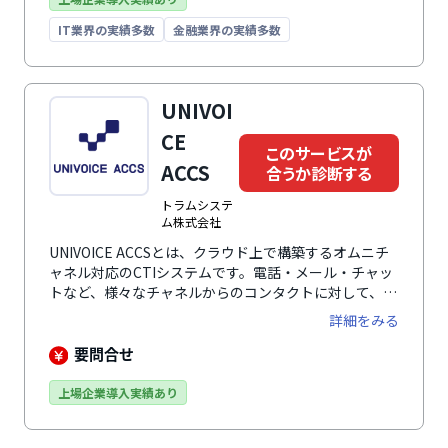
アプリケーション（ソフトフォンなど）の開発が可能と
IT業界の実績多数
金融業界の実績多数
なるAPIを提供など、高度なノウハウをもつNTTテクノ
クロスのエンジニアがCTI全般をサポート。PBXとCRM
など様々なアプリケーションとの連携を行いエンド・ツ
ー・エンドのサポートをワンストップで提供します。
UNIVOI
CE
このサービスが
ACCS
合うか診断する
トラムシステ
ム株式会社
UNIVOICE ACCSとは、クラウド上で構築するオムニチ
ャネル対応のCTIシステムです。電話・メール・チャッ
トなど、様々なチャネルからのコンタクトに対して、共
通のユーザーインターフェースを用いて対応することが
詳細をみる
可能です。全チャネルの顧客情報やコンタクト履歴を一
元管理できるため、様々なチャネルからのコンタクトに
要問合せ
対して一貫した応対が実現。顧客満足度の向上を支援し
ます。また、電話交換（PBX）機能がクラウド上で利用
上場企業導入実績あり
可能なので、専用機器は不要で別拠点への電話回線数を
増設できます。本社や支店、在宅勤務のスタッフ用回線