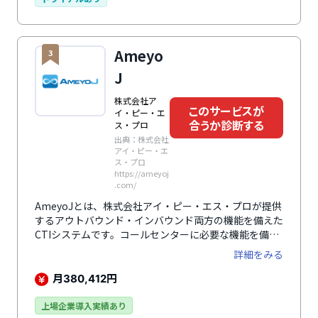
SNS、メール、LINE、Messengerなどでやりとり、
様々なWebサービスと連携、ビデオ通話、リアルタイ
ムでの営業状況確認なども利用可能でテレワークにも最
Ameyo
3
適。端末紛失時にはログインキックアウトできセキュリ
ティ対策も万全です。
J
株式会社ア
このサービスが
イ・ピー・エ
合うか診断する
ス・プロ
出典：株式会社
アイ・ピー・エ
ス・プロ
https://ameyoj
.com/
AmeyoJとは、株式会社アイ・ピー・エス・プロが提供
するアウトバウンド・インバウンド両方の機能を備えた
CTIシステムです。コールセンターに必要な機能を備え
つつ、必要な機能をカスタマイズすることが可能です。
詳細をみる
また、通話料金は「秒課金」を提供しているため、平均
30%、最大57%削減できます。株式会社アイ・ピー・
月
円
380,412
エス・プロは回線提供事業者でもあり、大手の回線事業
者の再販だけではなく総務省から認可を受けた自社回線
上場企業導入実績あり