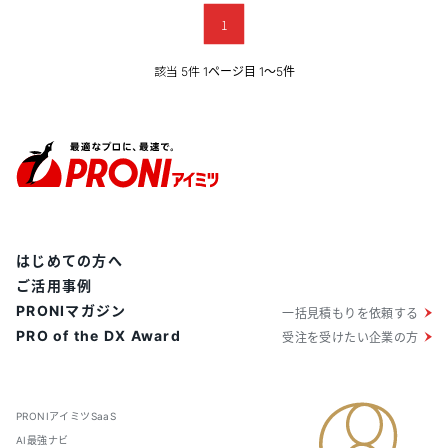
などを簡単かつスピーディーに増設できるのも大きな魅
力のひとつです。そのほかにも、ルールに基づきオペレ
1
ーターへ応対業務を自動分配するACD機能や、音声ガイ
ダンスで一次応対し要件別に各担当者へ振り分けるIVR
該当
件
5
1ページ目 1〜5件
機能など、CTIシステムに必要な多彩な機能が搭載され
ています。
はじめての方へ
ご活用事例
PRONIマガジン
一括見積もりを依頼する
PRO of the DX Award
受注を受けたい企業の方
PRONIアイミツSaaS
AI最強ナビ