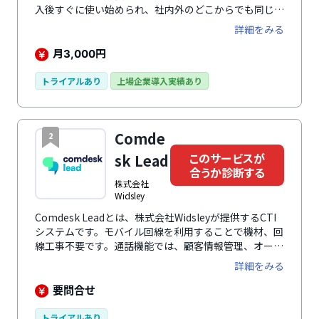
入後すぐに使い始められ、社内外のどこからでも同じ環
境で通話が可能です。既存の電話環境の切り替え、リモ
詳細をみる
ートワークやコールセンター、営業部門、新規事業部な
ど、幅広い用途で活用されています。迷惑電話フィルタ
月
円
3,000
や通話録音に加え、AI自動要約機能により、通話内容を
短時間で把握できます。通話内容をもとに自動ラベリン
トライアルあり
上場企業導入実績あり
グも可能なため、分類作業の手間の大幅削減や担当者の
作業負荷軽減、業務効率の向上が期待できます。また、
通信の暗号化やIPアドレス制限など、安定した運用と安
Comde
2
全な情報管理で、日々の電話業務を支えます。
このサービスが
sk Lead
合うか診断する
株式会社
Widsley
Comdesk Leadとは、株式会社Widsleyが提供するCTI
システムです。モバイル回線を利用することで機材、回
線工事不要です。通話機能では、顧客情報管理、オート
コールモード、禁止番号登録、マイボックス、全通話録
詳細をみる
音再生、ピンポイント再コールなど多数の機能を搭載。
また、外出先でのテレアポ、リスト管理、システムカス
要問合せ
タマイズ、情報共有ボックス、ファイルストレージ、レ
ポーティング、携帯ログ管理と管理関連の機能も多彩。
トライアルあり