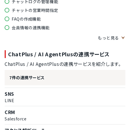
チャットログの管理機能
チャットの営業時間指定
FAQの作成機能
会員情報の連携機能
セールス向けの機能
もっと見る
ポップアップ表示機能
ChatPlus / AI AgentPlusの連携サービス
訪問者向けのクーポン発行機能
訪問者の行動トリガー管理機能
ChatPlus / AI AgentPlusの連携サービスを紹介します。
顧客行動の分析レポート機能
7件の連携サービス
コンテンツの表示回数制限機能
コンテンツのABテスト機能
SNS
ユーザーのターゲティング機能
LINE
ユーザーへの企業情報付与機能
CRM
アンケートの表示機能
Salesforce
ユーザーの利用状況把握機能