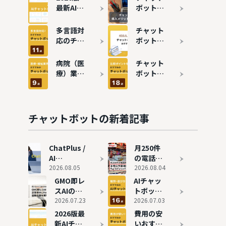
最新AIチ
ボットと
ャットボ
は？導入
ットカオ
メリッ
多言語対
チャット
スマップ
ト・デメ
応のチャ
ボットの
｜社外・
リットや
ットボッ
費用相場
社内・横
効果を詳
トおすす
は？料金
病院（医
チャット
断で徹底
しく解説
め11選！
比較でお
療）業界
ボットお
整理
成功事例
すすめ13
で役立つ
すすめ18
も紹介
サービス
チャット
選！活用
を紹介
ボットお
シーン・
すすめ9
種類ごと
チャットボットの新着記事
選
に紹介
ChatPlus /
月250件
AI
の電話問
AgentPlus
2026.08.05
い合わせ
2026.08.04
の評判と実
がゼロ
GMO即レ
AIチャッ
態
に。本音
スAIの評
トボット
の予算相
判を独自
2026.07.23
のおすす
2026.07.03
談で見つ
取材｜月
め16選を
2026版最
費用の安
けた、ち
1,620時
徹底比
新AIチャ
いおすす