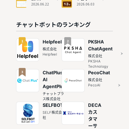
ょうどい
間削減を
較！
ットボッ
2026.06.22
めチャッ
2026.06.03
いバラン
実現した
ChatGPT
トカオス
トボット
スのチャ
理由
との違い
マップ｜
13選
ットボッ
や種類も
社外・社
チャットボットのランキング
ト
解説
内・横断
で徹底整
理
1
2
Helpfeel
PKSHA
ChatAgent
株式会社
Helpfeel
株式会社
PKSHA
Technology
3
ChatPlus /
PecoChat
AI
株式会社
PecoAI
AgentPlus
チャットプラ
ス株式会社
SELFBOT
DECA
カス
SELF株式会
社
タマ
ーサ