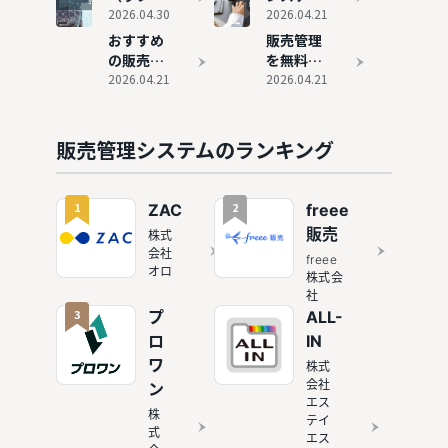
14選！費
7選
クハンバ
2026.04.30
のExcel
2026.04.21
用相場も
イ）の評
を用いた
おすすめ
販売管理
合わせて
判と実態
作り方
の販売管
を無料で
解説
理ソフト
2026.04.21
行う方法
2026.04.21
9選
とは？ト
ライアル
可能なソ
販売管理システムのランキング
フト4選
も紹介
1
2
ZAC
freee
販売
株式
会社
freee
オロ
株式会
社
3
プ
ALL-
ロ
IN
ワ
株式
会社
ン
エス
株
テイ
式
エス