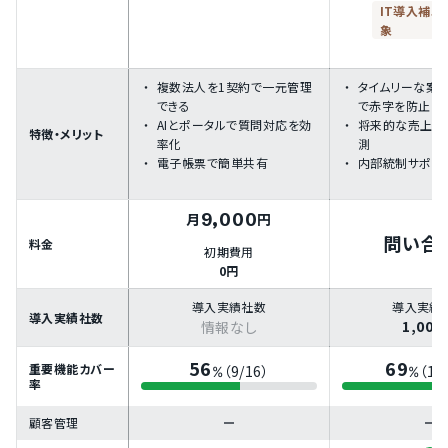
IT導入補助
象
複数法人を1契約で一元管理
タイムリーな案
できる
で赤字を防止
AIとポータルで質問対応を効
将来的な売上利
特徴・メリット
率化
測
電子帳票で簡単共有
内部統制サポー
9,000
月
円
問い合
料金
初期費用
0円
導入実績社数
導入実績
導入実績社数
1,000
情報なし
56
69
重要機能カバー
（9/16）
（11
%
%
率
顧客管理