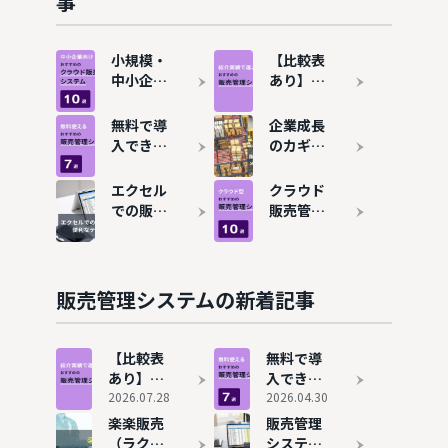
事
小規模・
【比較表
中小企業
あり】販
向けクラ
売管理シ
ウド販売
ステムを
無料で導
企業成長
管理シス
おすすめ
入できる
のカギを
テムおす
14選！費
販売管理
握る「販
すめ10選
用相場も
システム
売管理シ
エクセル
クラウド
合わせて
おすすめ
ステム」
での販売
販売管理
解説
7選
とは？メ
管理表の
システム
リットや
作り方！
おすすめ
選び方も
便利なテ
10選！
解説
ンプレー
SaaS活
販売管理システムの新着記事
トも紹介
用で業務
効率化
【比較表
無料で導
あり】販
入できる
売管理シ
2026.07.28
販売管理
2026.04.30
ステムを
システム
楽楽販売
販売管理
おすすめ
おすすめ
（ラクラ
システム