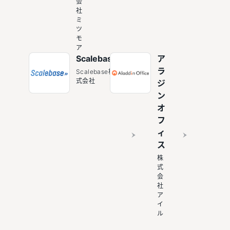
会
社
ミ
ツ
モ
ア
Scalebase
ア
ラ
Scalebase株
式会社
ジ
ン
オ
フ
ィ
ス
株
式
会
社
ア
イ
ル