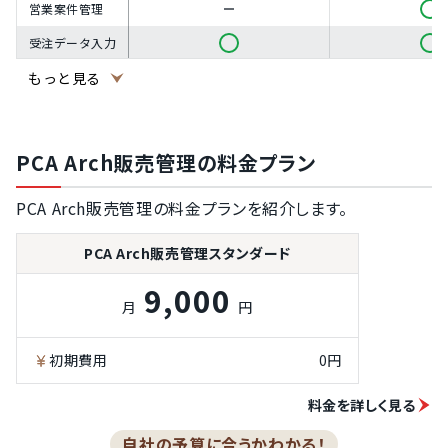
営業案件管理
受注データ入力
もっと見る
在庫検索
売上入力
プロジェクト管
PCA Arch販売管理の料金プラン
理
契約管理
PCA Arch販売管理の料金プランを紹介します。
請求書作成
PCA Arch販売管理スタンダード
入金管理
9,000
発注管理
月
円
納品（検品）管
理
初期費用
0円
仕入管理
料金を詳しく見る
支払予定表の作
成
自社の予算に合うかわかる！