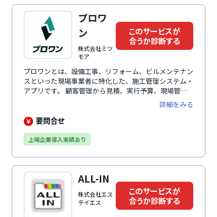
プロワ
このサービスが
ン
合うか診断する
株式会社ミツ
モア
プロワンとは、設備工事、リフォーム、ビルメンテナン
スといった現場事業者に特化した、施工管理システム・
アプリです。 顧客管理から見積、実行予算、現場管
理、請求、会計ソフトに連携するための仕訳データ生成
詳細をみる
まで、現場と営業担当者の業務を一気通貫でカバーしま
す。業界特化ならではの業務フローと、エンタープライ
要問合せ
ズにも対応できるカスタマイズ性を両立している点が特
徴です。売上の最大化と事務工数の削減を同時に実現し
上場企業導入実績あり
ます。
ALL-IN
このサービスが
株式会社エス
合うか診断する
テイエス