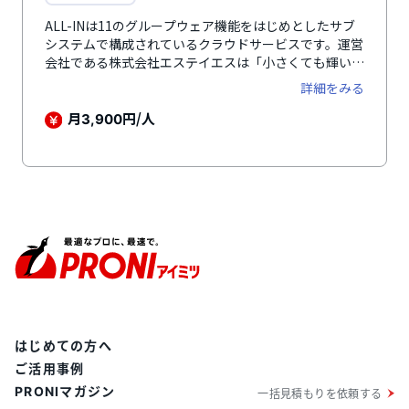
ALL-INは11のグループウェア機能をはじめとしたサブ
システムで構成されているクラウドサービスです。運営
会社である株式会社エステイエスは「小さくても輝いて
いるカッコいい会社を増やしたい！」と考え、中小・小
詳細をみる
規模事業者に必要な機能をすべて搭載しています。導入
実績は270社以上と多くの企業で利用されています。グ
月
円/人
3,900
ループウェア・顧客管理（CRM）、営業支援（SFA）、
人事管理、労務、給与、会計、販売、仕入、在庫管理な
ど経営に必要な機能をこれひとつに集約。それぞれに入
力されたデータは全システムへリアルタイムに反映され
ます。勤怠管理、タスク共有管理、イベント管理・アド
レス帳など豊富な機能を搭載しているのも特徴のひとつ
です。グループウェアの情報は従業員で共有されるた
め、管理の負担削減につながります。データはすべて信
頼の高い高セキュリティなクラウド上に保存されるた
め、安全して利用できます。
はじめての方へ
ご活用事例
PRONIマガジン
一括見積もりを依頼する