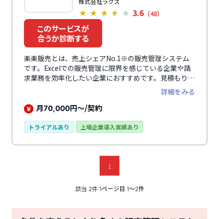
株式会社ラクス
3.6
★
★
★
★
★
（48）
このサービスが
合うか診断する
楽楽販売とは、売上シェアNo.1※の販売管理システム
です。Excelでの販売管理に限界を感じている企業や請
求業務を効率化したい企業におすすめです。見積もり・
受注・請求に加え、売上・発注・原価・収支まで一元管
詳細をみる
理でき、複雑な金額計算の自動化や計上ルールにも柔軟
に対応します。さらに、案件・プロジェクト別の収支も
月
円～/契約
70,000
可視化できるため、販売管理業務全体の効率化と収支管
理の強化につながります。※デロイト トーマツ ミック
トライアルあり
上場企業導入実績あり
経済研究所「クラウド型販売管理システムの市場の実態
と展望」（ミックITリポート2025年2月号：
https://mic-r.co.jp/micit/2025/）より
1
該当
件
2
1ページ目 1〜2件