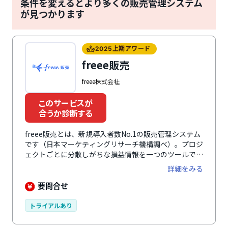
条件を変えるとより多くの販売管理システム
が見つかります
2025上期アワード
freee販売
freee株式会社
このサービスが
合うか診断する
freee販売とは、新規導入者数No.1の販売管理システム
です（日本マーケティングリサーチ機構調べ）。プロジ
ェクトごとに分散しがちな損益情報を一つのツールでタ
イムリーに可視化できます。案件の受注見込みから経理
詳細をみる
の支払処理まで、スムーズに一元管理します。これによ
り、煩雑な業務フローが効率化され、業務負担を減らし
要問合せ
つつ成果を最大化できます。業務プロセスをシンプルに
つなげることで、部門間の連携を強化。コミュニケーシ
トライアルあり
ョンを最小限にスピード感ある経営を実現します。さら
に、人件費を換算し、コスト削減に貢献します。