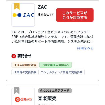
ZAC
1
このサービスが
株式会社オロ
合うか診断する
ZACとは、プロジェクト型ビジネスのためのクラウド
ERP（統合型基幹業務システム）です。管理会計に基づ
いた経営判断のサポートや内部統制、システム統合によ
る業務効率化など幅広い課題を解決に役立ちます。プロ
詳細をみる
ジェクト管理では、プロジェクトの収支管理や未来の売
上・利益予測、予実対比にいたるまでプロジェクトごと
要問合せ
の収支の一元管理が可能。豊富な機能モジュールは、事
業規模や業種、予算に合わせたカスタマイズができ、機
IT導入補助金対象
上場企業導入実績あり
能モジュールの利用者数は後から追加可能なため、業務
IT業界の実績多数
コンサルティング業界の実績多数
拡大で人員が増えた場合でもフレキシブルに対応。専任
コンサルタントによる導入支援があり、業務や運用に合
わせたスムーズな稼働が可能です。システム業・IT業・
広告業・クリエイティブ業・イベント業・士業・コンサ
2
2025上期アワード
ルティング業に特化しています。プロジェクト原価管理
楽楽販売
や継続契約管理も可能です。