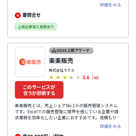
管理業務に必要な機能を標準搭載しているのはもちろ
詳細をみる
ん、貿易管理やプロジェクト管理などのオプション機能
も多数提供しており、自社に合わせて選択できます。外
要問合せ
部システムとの連携実績も豊富。アラジンオフィスのデ
ータを会計システムに連携するなどにより、データ二重
上場企業導入実績あり
登録の手間や誤登録のリスクがなくなり、業務効率化を
実現できます。
2025上期アワード
楽楽販売
株式会社ラクス
3.6
★
★
★
★
★
（48）
このサービスが
合うか診断する
楽楽販売とは、売上シェアNo.1※の販売管理システム
です。Excelでの販売管理に限界を感じている企業や請
求業務を効率化したい企業におすすめです。見積もり・
受注・請求に加え、売上・発注・原価・収支まで一元管
詳細をみる
理でき、複雑な金額計算の自動化や計上ルールにも柔軟
に対応します。さらに、案件・プロジェクト別の収支も