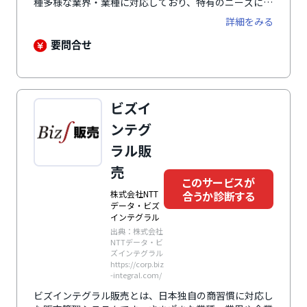
種多様な業界・業種に対応しており、特有のニーズにも
柔軟に対応できます。業務の標準化を進めながら効率を
詳細をみる
高め、全体を最適化することで「働き方改革」にもつな
がります。各業界に精通したスタッフで構成されたプロ
要問合せ
ジェクトチームが事業の特性に合わせ最適なシステムを
構築。OBIC7シリーズのソリューションとの連携によ
り、経営管理の体制強化も実現可能です。
ビズイ
ンテグ
ラル販
売
このサービスが
株式会社NTT
合うか診断する
データ・ビズ
インテグラル
出典：株式会社
NTTデータ・ビ
ズインテグラル
https://corp.biz
-integral.com/
ビズインテグラル販売とは、日本独自の商習慣に対応し