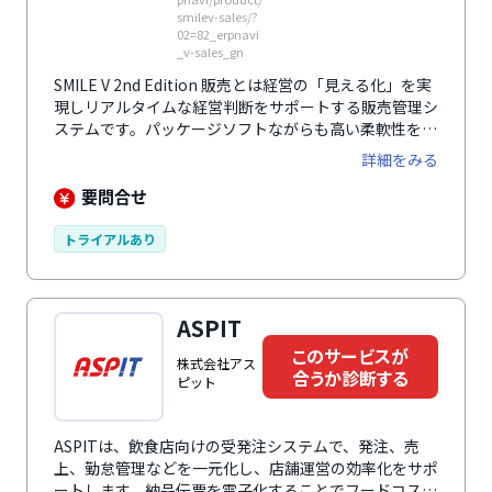
smilev-sales/?
02=82_erpnavi
_v-sales_gn
SMILE V 2nd Edition 販売とは経営の「見える化」を実
現しリアルタイムな経営判断をサポートする販売管理シ
ステムです。パッケージソフトながらも高い柔軟性を持
ち、多様な入力支援機能で業務の効率化を実現します。
詳細をみる
伝票を作成・発行するだけでなく、経営戦略の立案や経
営判断に使える各種資料もリアルタイムに作成可能。グ
要問合せ
ループウェアとの連携や作業の負担を軽減するRPA機
能、問い合わせに対する自動応答機能も搭載していま
トライアルあり
す。システムはクラウド版・オンプレミス版の両方を提
供しており、自社の状況に合わせて選択できます。
ASPIT
このサービスが
株式会社アス
合うか診断する
ピット
ASPITは、飲食店向けの受発注システムで、発注、売
上、勤怠管理などを一元化し、店舗運営の効率化をサポ
ートします。納品伝票を電子化することでフードコスト