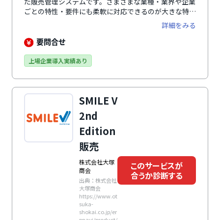
た販売管理システムです。さまざまな業種・業界や企業
ごとの特性・要件にも柔軟に対応できるのが大きな特
徴。販売から購買・在庫業務までをトータルでカバーし
詳細をみる
ます。IFRS対応や的確請求書、電子帳簿保存法などの
法制度にもスピーディに対応しています。標準で各業務
要問合せ
プロセスの電子申請・承認に対応しており、複数の部門
にわたる多段階承認も行えます。また、取引初期での損
上場企業導入実績あり
益把握や貿易等では取引単位での損益管理も可能です。
高い拡張性により、企業のノウハウや強みを最大限生か
す最適なシステムを実現します。
SMILE V
2nd
Edition
販売
株式会社大塚
このサービスが
商会
合うか診断する
出典：株式会社
大塚商会
https://www.ot
suka-
shokai.co.jp/er
pnavi/product/