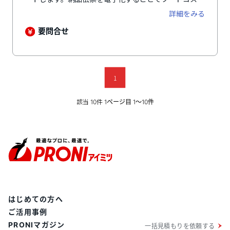
を自動算出し、伝票集計作業を省力化。価格改定時の商
詳細をみる
品の情報管理もスムーズに行えます。飲食店向けに特化
した機能を多数搭載しており、発注管理システムと在庫
要問合せ
管理システムを組み合わせることで、適正な在庫を考慮
した発注量を自動計算します。 さらに、POSシステム
と連携することで、メニューごとの販売データが反映さ
れ、理論在庫を算出。ロスを明確にし、ポーション管理
1
の改善を促進するとともに、過剰在庫の防止にも役立ち
ます。また、各店舗の在庫状況をリアルタイムで可視化
し、店舗運営に必要な透明性を提供します。メニューや
該当
件
10
1ページ目 1〜10件
食材単位での廃棄管理や店舗間での在庫移動など、飲食
業界特有のニーズに応える機能も充実しており、在庫管
理の精度向上に寄与します。
はじめての方へ
ご活用事例
PRONIマガジン
一括見積もりを依頼する