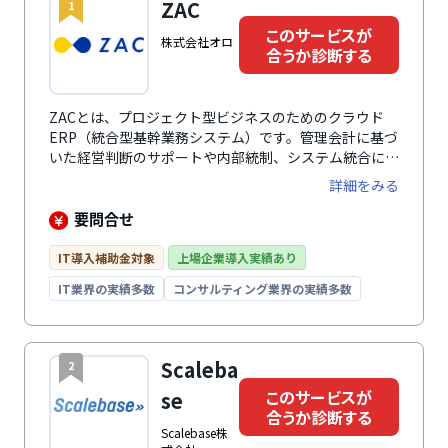
ZAC
1
このサービスが
株式会社オロ
合うか診断する
ZACとは、プロジェクト型ビジネスのためのクラウド
ERP（統合型基幹業務システム）です。管理会計に基づ
いた経営判断のサポートや内部統制、システム統合によ
る業務効率化など幅広い課題を解決に役立ちます。プロ
詳細をみる
ジェクト管理では、プロジェクトの収支管理や未来の売
上・利益予測、予実対比にいたるまでプロジェクトごと
要問合せ
の収支の一元管理が可能。豊富な機能モジュールは、事
業規模や業種、予算に合わせたカスタマイズができ、機
IT導入補助金対象
上場企業導入実績あり
能モジュールの利用者数は後から追加可能なため、業務
IT業界の実績多数
コンサルティング業界の実績多数
拡大で人員が増えた場合でもフレキシブルに対応。専任
コンサルタントによる導入支援があり、業務や運用に合
わせたスムーズな稼働が可能です。システム業・IT業・
広告業・クリエイティブ業・イベント業・士業・コンサ
Scaleba
2
ルティング業に特化しています。プロジェクト原価管理
このサービスが
se
や継続契約管理も可能です。
合うか診断する
Scalebase株