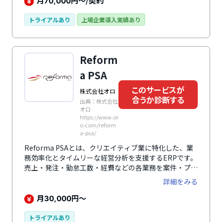
月
円～/契約
70,000
可視化できるため、販売管理業務全体の効率化と収支管
理の強化につながります。※デロイト トーマツ ミック
トライアルあり
上場企業導入実績あり
経済研究所「クラウド型販売管理システムの市場の実態
と展望」（ミックITリポート2025年2月号：
https://mic-r.co.jp/micit/2025/）より
Reform
a PSA
このサービスが
株式会社オロ
合うか診断する
出典：株式会社
オロ
https://www.or
o.com/reform
a-psa/
Reforma PSAとは、クリエイティブ業に特化した、業
務効率化とタイムリーな経営分析を支援するERPです。
売上・発注・勤怠工数・経費などの各業務を案件・プロ
ジェクトごとに一元管理することで、プロジェクトの損
詳細をみる
益管理を可能にします。進行中の案件であっても原価を
自動計算し、案件完了前もタイムリーに損益を把握でき
月
円～
30,000
るのが魅力。案件ごとに変動する外注費や労務費も売上
に紐づけて管理でき、利益の変動も明確になります。さ
トライアルあり