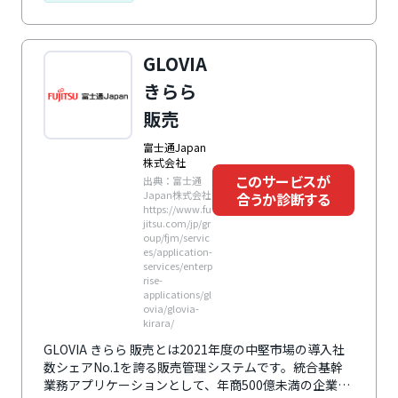
まざまなレポーティング機能も搭載し、未来の売上・利
益の見込みもスピーディに把握できます。業界特有の商
習慣にあった機能を、必要な分だけ導入可能。サポート
GLOVIA
メニューも充実し、導入時や担当者交代などの際にも安
心です。
きらら
販売
富士通Japan
株式会社
このサービスが
出典：富士通
Japan株式会社
合うか診断する
https://www.fu
jitsu.com/jp/gr
oup/fjm/servic
es/application-
services/enterp
rise-
applications/gl
ovia/glovia-
kirara/
GLOVIA きらら 販売とは2021年度の中堅市場の導入社
数シェアNo.1を誇る販売管理システムです。統合基幹
業務アプリケーションとして、年商500億未満の企業を