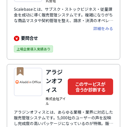
式会社
Scalebaseとは、サブスク・ストックビジネス・従量課
金を成功に導く販売管理システムです。複雑になりがち
な商品マスタや契約管理を整え、請求・決済のオペレー
ションを効率化します。また、レポ－トによる事業の可
詳細をみる
視化、プライシング変更を実行しやすい環境整備など、
バックオフィスの管理基盤として事業運営の自由度を向
要問合せ
上し、収益の最大化に貢献します。事業規模に応じて、
請求書発行・送付・決済連携・入金消込などの「請求機
上場企業導入実績あり
能」に限定した導入や、既存の請求書発行システムとの
連携を前提とした導入も可能です。
アラジ
3
ンオフ
このサービスが
ィス
合うか診断する
株式会社アイ
ル
アラジンオフィスとは、あらゆる業種・業界に対応した
販売管理システムです。5,000社のユーザーの声を反映
し完成度の高いパッケージになっているのが特徴。販売