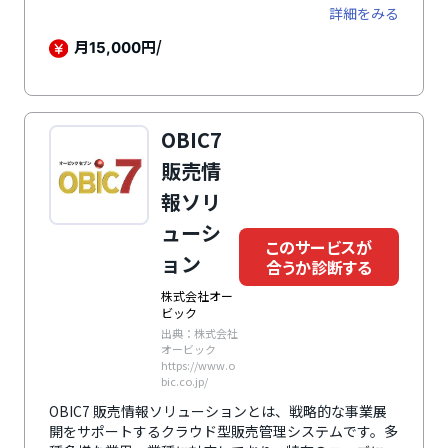
対象に、戦略的なスピード経営を実現します。多種多様
詳細をみる
な業種の取引先や商品を多面的に分析し、顧客動向から
収益拡大をサポート。業界特有の商習慣に合わせて選べ
月
円/
15,000
る3つの商品は、企業ニーズを幅広く網羅した機能を標
準搭載しています。さらに、企業毎の独自要件も低コス
トでカスタマイズ開発で可能です。
OBIC7
販売情
報ソリ
ューシ
このサービスが
ョン
合うか診断する
株式会社オー
ビック
出典：株式会社
オービック
https://www.o
bic.co.jp/
OBIC7 販売情報ソリューションとは、戦略的な事業展
開をサポートするクラウド型販売管理システムです。多