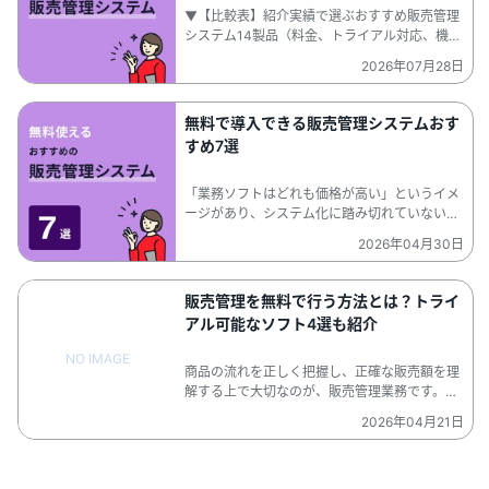
▼【比較表】紹介実績で選ぶおすすめ販売管理
システム14製品（料金、トライアル対応、機
能）。本記事では、販売管理システムを「汎用
2026年07月28日
型」「複数業種対応型」「特定業種向け型」
「小規模・在庫管理不要型」の4タイプ別に比
較。コンペ相談実績やそれぞれのサービスの実
無料で導入できる販売管理システムおす
績をもとに厳選した14サービスを紹介します。
すめ7選
「業務ソフトはどれも価格が高い」というイメ
ージがあり、システム化に踏み切れていない企
業・個人事業主も多いでしょう。しかし、なか
2026年04月30日
には無料・格安で利用できるシステムもありま
す。。無料の販売管理システムも存在してお
り、受発注、売上、請求、在庫の管理を1つの
販売管理を無料で行う方法とは？トライ
システムで対応できます。本記事では無料で導
アル可能なソフト4選も紹介
入できるおすすめの販売管理システム4選を紹
介します。また、無料プランはないものの無料
NO IMAGE
トライアルを実施している販売管理システム3
商品の流れを正しく把握し、正確な販売額を理
選も合わせて紹介します。
解する上で大切なのが、販売管理業務です。売
り上げの計算はもちろん、仕入れにかかった額
2026年04月21日
や、具体的な流通経路を捉えるためにも必要な
業務で、物品を扱う事業者であれば避けては通
れません。。そこで、営業・バックオフィス・