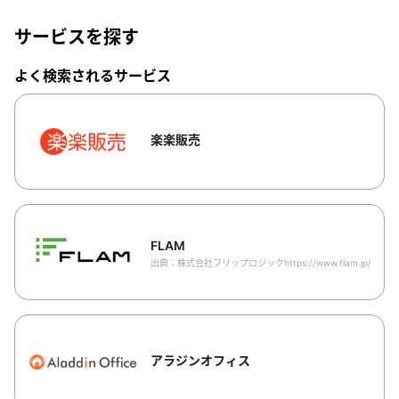
情報システムなど、さまざまな分野の法人向け
SaaSサービスを比較検討できる「PRONIアイ
ミツ」が、販売管理を無料のソフトで実施でき
サービスを探す
るのか、そしてエクセルを使った販売管理にメ
リットはあるのかなどについて解説します。販
よく検索されるサービス
売管理の複雑化でソフトの導入を検討している
が、あまり費用をかけたくないと考えている場
合、参考にしてみてください。
楽楽販売
FLAM
出典：株式会社フリップロジックhttps://www.flam.jp/
アラジンオフィス