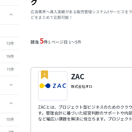
グ
広告業界へ導入実績がある販売管理システム5サービスを
どをまとめて比較可能！
5
該当
件
1 ページ目 1〜5件
13件
19件
11件
ZAC
1
株式会社オロ
ZACとは、プロジェクト型ビジネスのためのクラ
す。管理会計に基づいた経営判断のサポートや内
など幅広い課題を解決に役立ちます。プロジェク
15件
未来の売上・利益予測、予実対比にいたるまでプ
能。豊富な機能モジュールは、事業規模や業種、