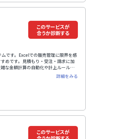
このサービスが
合うか診断する
ムです。Excelでの販売管理に限界を感
すすめです。見積もり・受注・請求に加
複雑な金額計算の自動化や計上ルールに
ト別の収支も可視化できるため、販売管
詳細をみる
す。※デロイト トーマツ ミック経済研
望」（ミックITリポート2025年2月
このサービスが
合うか診断する