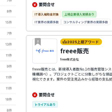
7件
能モジュールの利用者数は後から追加可能なため
要問合せ
キシブルに対応。専任コンサルタントによる導入
8件
ーズな稼働が可能です。システム業・IT業・広告
IT導入補助金対象
上場企業導入実績あり
業・コンサルティング業に特化しています。プロ
IT業界の実績多数
コンサルティング業界の実績多数
15件
です。
7件
2
2025上期アワード
13件
freee販売
11件
freee株式会社
9件
freee販売とは、新規導入者数No.1の販売管理
機構調べ）。プロジェクトごとに分散しがちな損
11件
視化できます。案件の受注見込みから経理の支払
これにより、煩雑な業務フローが効率化され、業
11件
す。業務プロセスをシンプルにつなげることで、
ンを最小限にスピード感ある経営を実現します。
要問合せ
貢献します。
18件
トライアルあり
8件