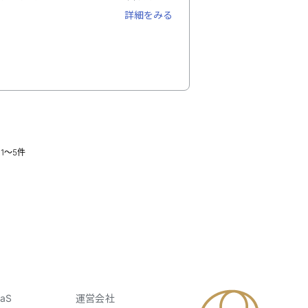
に作成可能。グループウェアとの連携や
詳細をみる
する自動応答機能も搭載しています。シ
供しており、自社の状況に合わせて選択
1〜5件
aS
運営会社