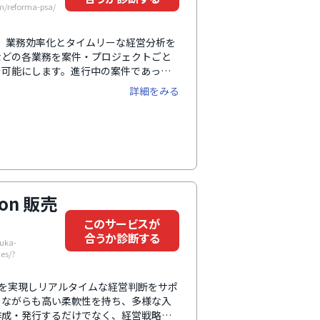
reforma-psa/
した、業務効率化とタイムリーな経営分析を
などの各業務を案件・プロジェクトごと
を可能にします。進行中の案件であって
損益を把握できるのが魅力。案件ごとに
詳細をみる
き、利益の変動も明確になります。さま
・利益の見込みもスピーディに把握でき
分だけ導入可能。サポートメニューも充
。
tion 販売
このサービスが
合うか診断する
uka-
les/?
見える化」を実現しリアルタイムな経営判断をサポ
トながらも高い柔軟性を持ち、多様な入
作成・発行するだけでなく、経営戦略の