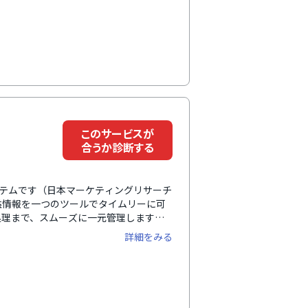
、業務拡大で人員が増えた場合でもフレ
支援があり、業務や運用に合わせたスム
業・クリエイティブ業・イベント業・士
ジェクト原価管理や継続契約管理も可能
このサービスが
合うか診断する
システムです（日本マーケティングリサーチ
益情報を一つのツールでタイムリーに可
処理まで、スムーズに一元管理します。
務負担を減らしつつ成果を最大化できま
詳細をみる
部門間の連携を強化。コミュニケーショ
さらに、人件費を換算し、コスト削減に