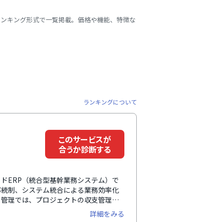
ランキング形式で一覧掲載。価格や機能、特徴な
ランキングについて
このサービスが
合うか診断する
ウドERP（統合型基幹業務システム）で
部統制、システム統合による業務効率化
ト管理では、プロジェクトの収支管理や
ロジェクトごとの収支の一元管理が可
詳細をみる
予算に合わせたカスタマイズができ、機