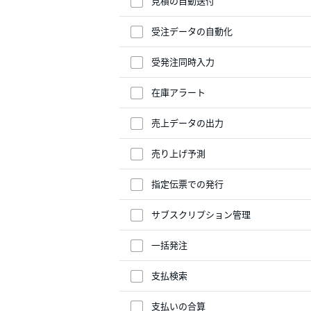
見積の自動送付
受注データの自動化
受発注同時入力
在庫アラート
売上データの出力
売り上げ予測
指定伝票での発行
サブスクリプション管理
一括発注
支払検索
支払いの合算