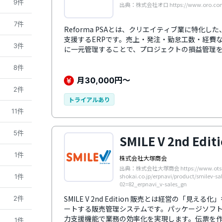
9件
出典：株式会社オロ https://www.oro.com/
7件
Reforma PSAとは、クリエイティブ業に特化
支援するERPです。売上・発注・勤怠工数・経費
3件
に一元管理することで、プロジェクトの損益管理
も原価を自動計算し、案件完了前もタイムリーに
8件
変動する外注費や労務費も売上に紐づけて管理で
ざまなレポーティング機能も搭載し、未来の売上
月
円～
30,000
ます。業界特有の商習慣にあった機能を、必要な
2件
実し、導入時や担当者交代などの際にも安心です
トライアルあり
11件
5件
SMILE V 2nd Edi
1件
株式会社大塚商会
出典：株式会社大塚商会 https://www.ots
shokai.co.jp/erpnavi/product/smilev-sa
1件
02=82_erpnavi_v-sales_gn
SMILE V 2nd Edition 販売とは経営の「
2件
ートする販売管理システムです。パッケージソフ
力支援機能で業務の効率化を実現します。伝票を
1件