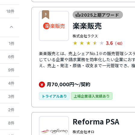
18件
3
2025上期アワード
楽楽販売
株式会社ラクス
3.6
★
★
★
★
★
（48）
1件
楽楽販売とは、売上シェアNo.1※の販売管理システ
6件
じている企業や請求業務を効率化したい企業にお
え、売上・発注・原価・収支まで一元管理でき、
9件
も柔軟に対応します。さらに、案件・プロジェク
理業務全体の効率化と収支管理の強化につながりま
究所「クラウド型販売管理システムの市場の実態と展
月
円～/契約
4件
70,000
号：https://mic-r.co.jp/micit/2025/）より
トライアルあり
上場企業導入実績あり
3件
2件
Reforma PSA
8件
株式会社オロ