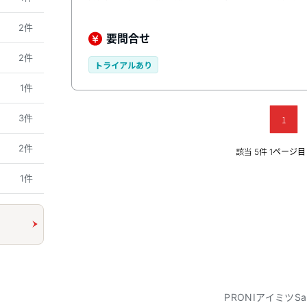
立案や経営判断に使える各種資料もリアルタイム
作業の負担を軽減するRPA機能、問い合わせに対
2件
ステムはクラウド版・オンプレミス版の両方を提
要問合せ
できます。
2件
トライアルあり
1件
3件
1
2件
該当
件
5
1ページ目 
1件
PRONIアイミツSa