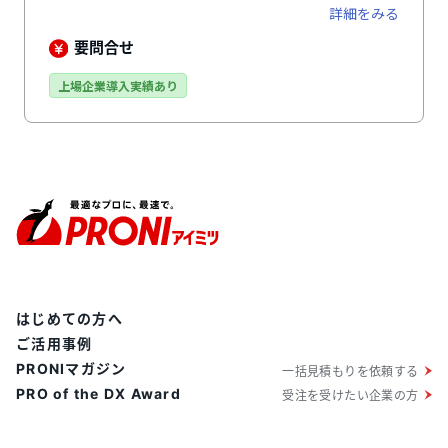
理、請求、会計ソフトに連携するための仕訳データ生成
詳細をみる
まで、現場と営業担当者の業務を一気通貫でカバーしま
す。業界特化ならではの業務フローと、エンタープライ
要問合せ
ズにも対応できるカスタマイズ性を両立している点が特
徴です。売上の最大化と事務工数の削減を同時に実現し
上場企業導入実績あり
ます。
はじめての方へ
ご活用事例
PRONIマガジン
一括見積もりを依頼する
PRO of the DX Award
受注を受けたい企業の方