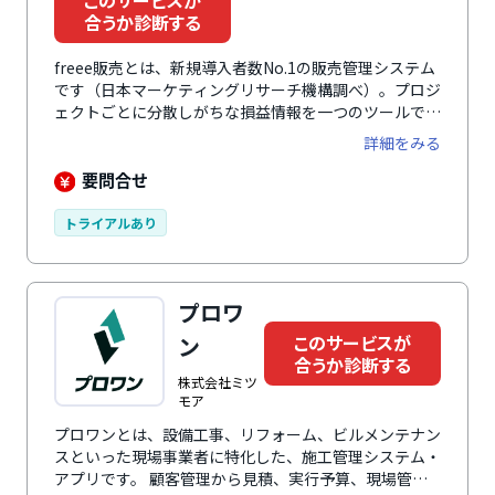
このサービスが
合うか診断する
freee販売とは、新規導入者数No.1の販売管理システム
です（日本マーケティングリサーチ機構調べ）。プロジ
ェクトごとに分散しがちな損益情報を一つのツールでタ
イムリーに可視化できます。案件の受注見込みから経理
詳細をみる
の支払処理まで、スムーズに一元管理します。これによ
り、煩雑な業務フローが効率化され、業務負担を減らし
要問合せ
つつ成果を最大化できます。業務プロセスをシンプルに
つなげることで、部門間の連携を強化。コミュニケーシ
トライアルあり
ョンを最小限にスピード感ある経営を実現します。さら
に、人件費を換算し、コスト削減に貢献します。
プロワ
このサービスが
ン
合うか診断する
株式会社ミツ
モア
プロワンとは、設備工事、リフォーム、ビルメンテナン
スといった現場事業者に特化した、施工管理システム・
アプリです。 顧客管理から見積、実行予算、現場管