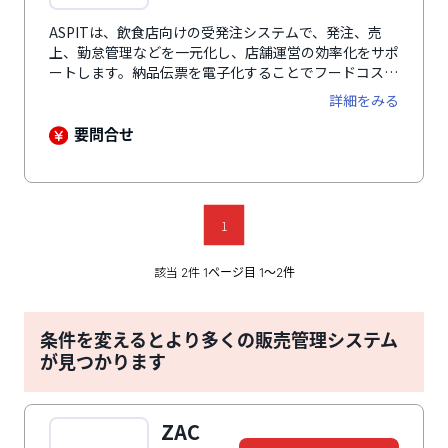
ASPITは、飲食店向けの受発注システムで、発注、売
上、勤怠管理などを一元化し、店舗運営の効率化をサポ
ートします。納品伝票を電子化することでフードコスト
を自動算出し、伝票集計作業を省力化。価格改定時の商
詳細をみる
品の情報管理もスムーズに行えます。飲食店向けに特化
した機能を多数搭載しており、発注管理システムと在庫
要問合せ
管理システムを組み合わせることで、適正な在庫を考慮
した発注量を自動計算します。 さらに、POSシステム
と連携することで、メニューごとの販売データが反映さ
れ、理論在庫を算出。ロスを明確にし、ポーション管理
1
の改善を促進するとともに、過剰在庫の防止にも役立ち
ます。また、各店舗の在庫状況をリアルタイムで可視化
し、店舗運営に必要な透明性を提供します。メニューや
該当
件
2
1ページ目 1〜2件
食材単位での廃棄管理や店舗間での在庫移動など、飲食
業界特有のニーズに応える機能も充実しており、在庫管
理の精度向上に寄与します。
条件を変えるとより多くの販売管理システム
が見つかります
ZAC