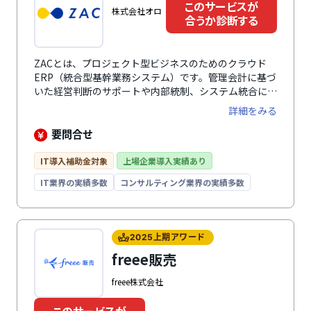
このサービスが
株式会社オロ
合うか診断する
ZACとは、プロジェクト型ビジネスのためのクラウド
ERP（統合型基幹業務システム）です。管理会計に基づ
いた経営判断のサポートや内部統制、システム統合によ
る業務効率化など幅広い課題を解決に役立ちます。プロ
詳細をみる
ジェクト管理では、プロジェクトの収支管理や未来の売
上・利益予測、予実対比にいたるまでプロジェクトごと
要問合せ
の収支の一元管理が可能。豊富な機能モジュールは、事
業規模や業種、予算に合わせたカスタマイズができ、機
IT導入補助金対象
上場企業導入実績あり
能モジュールの利用者数は後から追加可能なため、業務
IT業界の実績多数
コンサルティング業界の実績多数
拡大で人員が増えた場合でもフレキシブルに対応。専任
コンサルタントによる導入支援があり、業務や運用に合
わせたスムーズな稼働が可能です。システム業・IT業・
広告業・クリエイティブ業・イベント業・士業・コンサ
2025上期アワード
ルティング業に特化しています。プロジェクト原価管理
freee販売
や継続契約管理も可能です。
freee株式会社