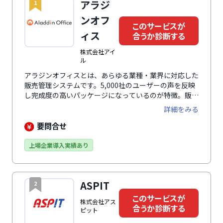
アラジ
1
ンオフ
このサービスが
ィス
合うか診断する
株式会社アイ
ル
アラジンオフィスとは、あらゆる業種・業界に対応した
販売管理システムです。5,000社のユーザーの声を反映
し完成度の高いパッケージになっているのが特徴。販売
管理業務に必要な機能を標準搭載しているのはもちろ
詳細をみる
ん、貿易管理やプロジェクト管理などのオプション機能
も多数提供しており、自社に合わせて選択できます。外
要問合せ
部システムとの連携実績も豊富。アラジンオフィスのデ
ータを会計システムに連携するなどにより、データ二重
上場企業導入実績あり
登録の手間や誤登録のリスクがなくなり、業務効率化を
実現できます。
ASPIT
2
このサービスが
株式会社アス
合うか診断する
ピット