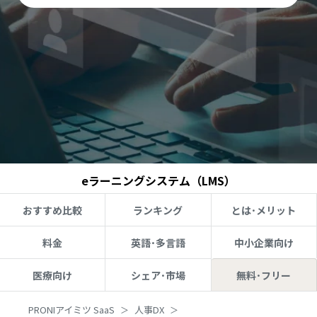
eラーニングシステム（LMS）
おすすめ比較
ランキング
とは･メリット
料金
英語･多言語
中小企業向け
医療向け
シェア･市場
無料･フリー
PRONIアイミツ SaaS
人事DX