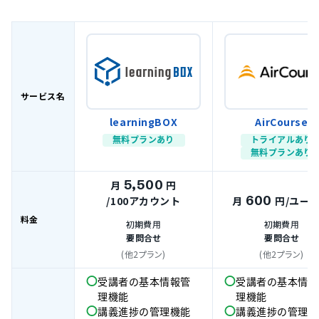
サービス名
learningBOX
AirCourse
無料プランあり
トライアルあり
無料プランあり
5,500
月
円
600
/100アカウント
月
円
/ユー
料金
初期費用
初期費用
要問合せ
要問合せ
(他2プラン)
(他2プラン)
受講者の基本情報管
受講者の基本情報
理機能
理機能
講義進捗の管理機能
講義進捗の管理機