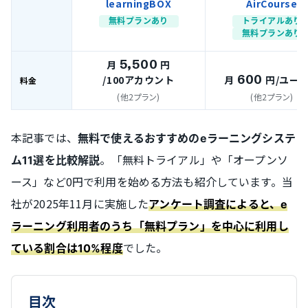
learningBOX
AirCourse
無料プランあり
トライアルあり
無料プランあり
5,500
月
円
600
/100アカウント
月
円
/ユー
料金
(他2プラン)
(他2プラン)
本記事では、
無料で使えるおすすめのeラーニングシステ
。「無料トライアル」や「オープンソ
ム11選を比較解説
ース」など0円で利用を始める方法も紹介しています。当
社が2025年11月に実施した
アンケート調査によると、e
ラーニング利用者のうち「無料プラン」を中心に利用し
でした。
ている割合は10%程度
目次