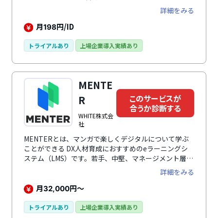
搭載しています。eラーニングだけでなく、情報共有や
詳細をみる
Web会議にも利用可能。
月
円/ID
198
トライアルあり
上場企業導入実績あり
MENTE
このサービスが
R
合うか診断する
WHITE株式会
社
MENTERとは、マンガで楽しくデジタルについて学ぶ
ことができる DX人材育成におすすめのeラーニングシ
ステム（LMS）です。若手、中堅、マネージメント層す
べての社員（IT活用に長けている専門職を除く）が対象
詳細をみる
であり、実際の活用シーンをイメージできるコンテンツ
をマンガ動画で楽しく学ぶことで理解度がよりUPしま
月
円～
32,000
す。各コンテンツが5分以内のため、自分ペースで中断/
再開しながらパソコンやスマホで視聴が可能です。会社
トライアルあり
上場企業導入実績あり
側は「ITスキル診断テスト」によって現在の社員ITスキ