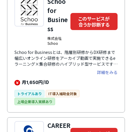
Schoo
for
このサービスが
Busine
合うか診断する
ss
株式会社
Schoo
Schoo for Businessとは、階層別研修からDX研修まで
幅広いオンライン研修をアーカイブ動画で実施できるe
ラーニング×集合研修のハイブリッド型サービスです。
基本的なビジネススキルからAIやDXまで幅広いジャン
詳細をみる
ルの授業が9,000本以上あり、各社の実施したい研修を
自由にカスタマイズ可能です。200以上の研修カリキュ
月
円/ID
1,650
ラムテンプレートも用意されており、労務や採用を兼任
しているような人事の方でもテンプレートを選択するこ
トライアルあり
IT導入補助金対象
とで簡単に研修を実施できます。
上場企業導入実績あり
CAREER