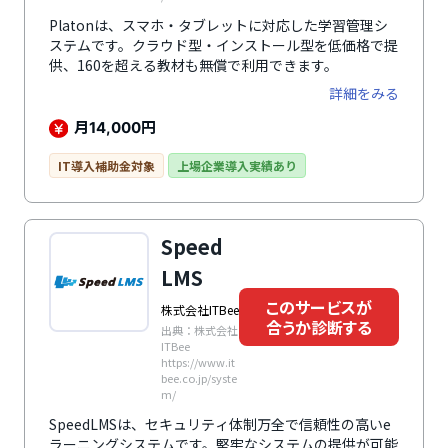
Platonは、スマホ・タブレットに対応した学習管理シ
ステムです。クラウド型・インストール型を低価格で提
供、160を超える教材も無償で利用できます。
詳細をみる
月
円
14,000
IT導入補助金対象
上場企業導入実績あり
Speed
LMS
このサービスが
株式会社ITBee
合うか診断する
出典：株式会社
ITBee
https://www.it
bee.co.jp/syste
m/
SpeedLMSは、セキュリティ体制万全で信頼性の高いe
ラーニングシステムです。堅牢なシステムの提供が可能