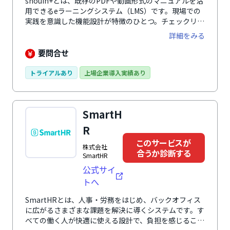
shouin+とは、既存のPDFや動画形式のマニュアルを活
用できるeラーニングシステム（LMS）です。現場での
実践を意識した機能設計が特徴のひとつ。チェックリス
トやロールプレイング、検定など学習後のゴールを設定
詳細をみる
し知識や業務スキル定着を促します。育成の進捗を人軸
やコンテンツ軸で管理でき、人材育成の課題把握・分析
要問合せ
が可能。導入時はもちろん、導入後も効果を最大限に発
揮できるよう、専任のサポートスタッフが並走するた
トライアルあり
上場企業導入実績あり
め、安心して利用できるのも魅力です。
SmartH
R
このサービスが
株式会社
合うか診断する
SmartHR
公式サイ
トへ
SmartHRとは、人事・労務をはじめ、バックオフィス
に広がるさまざまな課題を解決に導くシステムです。す
べての働く人が快適に使える設計で、負担を感じること