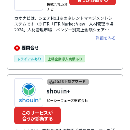
株式会社カオ
ナビ
カオナビは、シェアNo.1※のタレントマネジメントシ
ステムです（※ITR「ITR Market View：人材管理市場
2024」人材管理市場：ベンダー別売上金額シェア
（2015～2022年度）、SaaS型人材管理市場：ベンダー
詳細をみる
別売上金額シェア（2015～2022年度））。あらゆる人
材情報を一元化・可視化して分析し、社員の個性・才能
要問合せ
を発掘し、戦略人事を加速させます。人事情報をカオナ
ビに集約することで、組織の人材配置、人材育成、評
トライアルあり
上場企業導入実績あり
価、人的資本経営、人事・労務DXなどさまざまな人事
課題に対応できます。誰でも使いやすい直感的なUI・
UXで、機能や項目のカスタマイズも柔軟に行えます。
約4,500社以上（2025年9月末時点）の導入実績と蓄積
2025上期アワード
されたノウハウで、各社の企業課題や活用フェーズに合
shouin+
わせた最適なサポートを提供。ユーザーコミュニティも
活発で、他社との交流を通じて活きた事例を学び合えま
ピーシーフェーズ株式会社
す。
このサービスが
合うか診断する