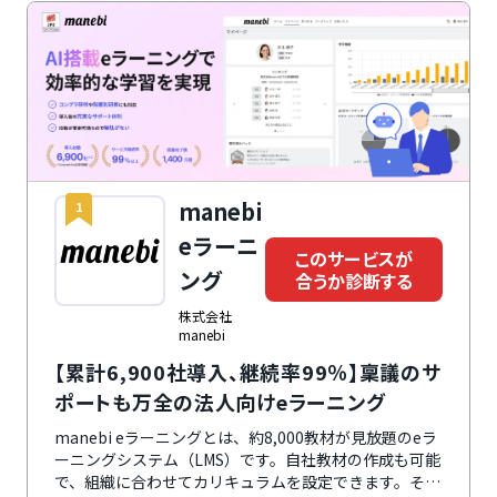
manebi
1
eラーニ
このサービスが
ング
合うか診断する
株式会社
manebi
【累計6,900社導入、継続率99％】稟議のサ
ポートも万全の法人向けeラーニング
manebi eラーニングとは、約8,000教材が見放題のeラ
ーニングシステム（LMS）です。自社教材の作成も可能
で、組織に合わせてカリキュラムを設定できます。その