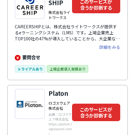
このサービスが
SHIP
合うか診断する
株式会社ライ
トワークス
CAREERSHIPとは、株式会社ライトワークスが提供す
るeラーニングシステム（LMS）です。上場企業売上
TOP100社の47%が導入していることから、大企業なら
ではの複雑な組織構造やデータ連携にも柔軟に対応でき
詳細をみる
ます。受講者と管理者、両方にとって使いやすいデザイ
ンで、eラーニング・研修管理・スキル評価など人材育
要問合せ
成に必要な機能がそろったシステムです。中国に現地法
人を持つため、海外でも日本と同様に教育を展開できる
トライアルあり
上場企業導入実績あり
体制を有しています。
Platon
ロゴスウェア
株式会社
このサービスが
出典：ロゴスウ
合うか診断する
ェア株式会社
https://platon.l
ogosware.com
/