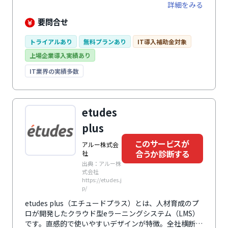
なく、入退社手続きや年末調整、勤怠管理、人事評価業
詳細をみる
務など、人事・労務に関わる幅広い業務を効率化しま
す。 さらに、業務の中で自然に蓄まる正確な従業員デ
要問合せ
ータによって従業員の人員配置や育成、人事評価の精度
を向上。 毎日の負担を減らしながら従業員の力を引き
トライアルあり
無料プランあり
IT導入補助金対象
出し、組織の生産性向上と持続的な成果を創出する戦略
上場企業導入実績あり
人事を実現します。
IT業界の実績多数
etudes
plus
このサービスが
アルー株式会
合うか診断する
社
出典：アルー株
式会社
https://etudes.j
p/
etudes plus（エチュードプラス）とは、人材育成のプ
ロが開発したクラウド型eラーニングシステム（LMS）
です。直感的で使いやすいデザインが特徴。全社横断で