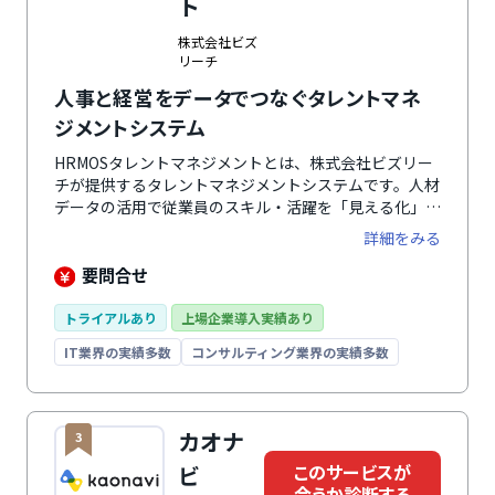
ト
株式会社ビズ
リーチ
人事と経営をデータでつなぐタレントマネ
ジメントシステム
HRMOSタレントマネジメントとは、株式会社ビズリー
チが提供するタレントマネジメントシステムです。人材
データの活用で従業員のスキル・活躍を「見える化」を
通じ、組織の課題を特定・最適配置・育成・離職防止を
詳細をみる
支援。各企業にとってのタレントマネジメントの成功・
戦略人事の実現に向けて徹底的に伴走します。「社内版
要問合せ
ビズリーチ」プランでは、社内の人材とポジションのマ
ッチングをAIにより最適化できます。また、シリーズ連
トライアルあり
上場企業導入実績あり
携も強化しており、HRMOS採用やHRMOS勤怠との自動
IT業界の実績多数
コンサルティング業界の実績多数
連携でより業務の効率化につながります。
カオナ
3
このサービスが
ビ
合うか診断する