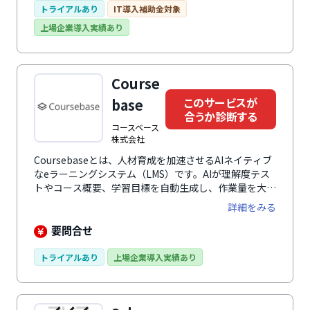
トライアルあり
IT導入補助金対象
上場企業導入実績あり
Course
このサービスが
base
合うか診断する
コースベース
株式会社
Coursebaseとは、人材育成を加速させるAIネイティブ
なeラーニングシステム（LMS）です。AIが理解度テス
トやコース概要、学習目標を自動生成し、作業量を大幅
に削減して学習管理を効率化します。直感的に誰でも使
詳細をみる
える洗練されたデザインと、最新のテクノロジーを駆使
した抜群の操作性により、誰でも快適に利用できます。
要問合せ
ストレージ容量、ストリーミング、同時アクセス人数は
すべて無制限で、16言語に対応。企業様のニーズを積
トライアルあり
上場企業導入実績あり
極的に取り入れた機能で柔軟かつスケーラブルな学習管
理環境を実現し、様々な業界・規模・ニーズを持つクラ
イアントに支持されています。