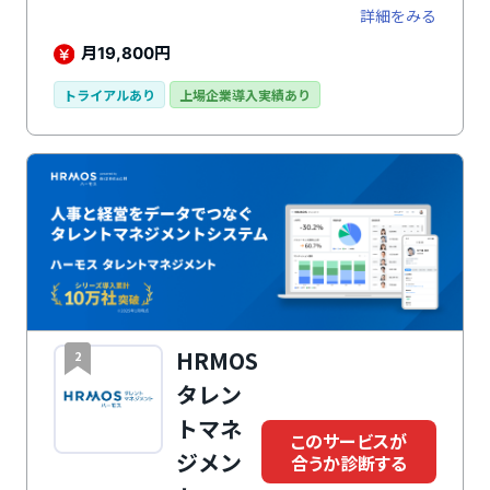
ほか、受講率向上のためのメール配信や学習レポートな
詳細をみる
ど多くの機能を搭載しています。
月
円
19,800
トライアルあり
上場企業導入実績あり
HRMOS
2
タレン
トマネ
このサービスが
ジメン
合うか診断する