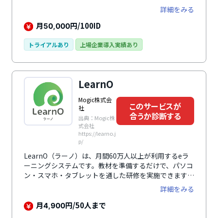
部門・部署をまたがる利用にも対応可能です。セキュリ
詳細をみる
ティ体制も万全で、安心して利用できます。社内教育だ
けでなく、eラーニングビジネスのプラットフォームと
月
円/100ID
50,000
しても利用可能です。
トライアルあり
上場企業導入実績あり
LearnO
Mogic株式会
このサービスが
社
合うか診断する
出典：Mogic株
式会社
https://learno.j
p/
LearnO（ラーノ）は、月間60万人以上が利用するeラ
ーニングシステムです。教材を準備するだけで、パソコ
ン・スマホ・タブレットを通した研修を実施できます。
コンテンツ制作、システム構築、eラーニングのコンサ
詳細をみる
ルティングにも対応しています。
月
円/50人まで
4,900