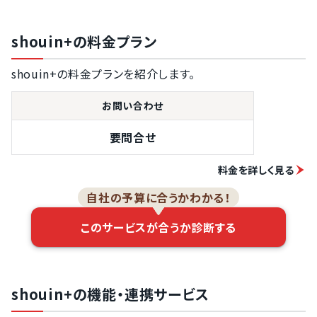
講義進捗の管理
機能
shouin+の料金プラン
テスト結果の確
認
shouin+の料金プランを紹介します。
学習傾向の分析
機能
お問い合わせ
集合研修の管理
機能
要問合せ
テスト問題の登
録機能
料金を詳しく見る
アンケート実施
自社の予算に合うかわかる！
PDFファイル対
応
このサービスが合うか診断する
動画ファイル対
応
データのCSV出
力機能
shouin+の機能・連携サービス
教材作成の機能