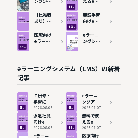
ングシス
えるeラ
テム
ーニング
（LMS）
システム
【比較表
英語学習
とは？導
（LMS）
あり】e
向けeラ
入のメリ
おすすめ
ラーニン
ーニング
ット・デ
11選！コ
グシステ
おすすめ
医療向け
eラーニ
メリット
ストを抑
ムおすす
10選！無
eラーニ
ングシス
を解説
えて学習
め16選！
料で試せ
ングシス
テムのシ
管理を効
選び方や
るサービ
テム
ェア・市
率化
タイプご
スも紹介
（LMS）
場規模
との違い
おすすめ
は？おす
eラーニングシステム（LMS）の新着
を解説
11選！無
すめツー
記事
料で試せ
ル7選も
るサービ
紹介
スも紹介
IT研修・
eラーニ
学習に強
ングアプ
いeラー
2026.08.07
リおすす
2026.08.07
ニングお
め5選！
派遣社員
無料で使
すすめ8
無料で試
向けeラ
えるeラ
選！エン
せるツー
ーニング
2026.08.07
ーニング
2026.08.07
ジニア・
ルも紹介
システム
システム
eラーニ
医療向け