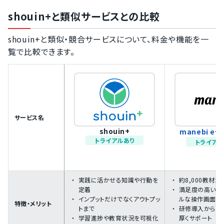
shouin+と類似サービスとの比較
shouin+と類似・競合サービスについて、料金や機能を一
覧で比較できます。
サービス名
shouin+
manebi e
トライアルあり
トライアル
実践に活かせる知識や行動を
約8,000教材
定着
満足度の高い直
インプットだけでなくアウトプッ
ルな操作画面
特徴・メリット
トまで
研修導入から実
学習進捗や教育状況を可視化
厚くサポート