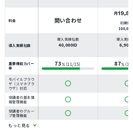
19,8
月
問い合わせ
料金
初期費
100,00
導入実績社数
導入実績
40,000ID
6,900
導入実績社数
73
87
重要機能カバー
（11/15）
（13
%
%
率
モバイルブラウ
ザ（スマホブラ
ウザ）対応
受講者の基本情
報管理機能
受講者のグルー
プ管理機能
受講者へのメー
もっと見る
ル連絡機能