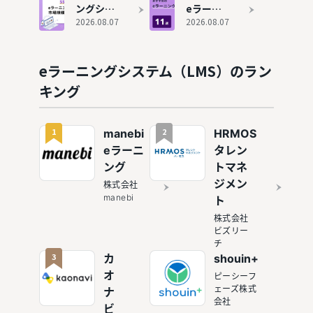
DX対応
おすすめ
（LMS）
ングシス
eラーニ
5選！教
おすすめ
テムのシ
2026.08.07
ングシス
2026.08.07
育訓練に
11選！コ
ェア・市
テム
最適
ストを抑
場規模
（LMS）
えて学習
は？おす
おすすめ
eラーニングシステム（LMS）のラン
管理を効
すめツー
11選！無
キング
率化
ル7選も
料で試せ
紹介
るサービ
スも紹介
1
2
manebi
HRMOS
eラーニ
タレン
ング
トマネ
ジメン
株式会社
manebi
ト
株式会社
ビズリー
チ
3
カ
shouin+
オ
ピーシーフ
ェーズ株式
ナ
会社
ビ