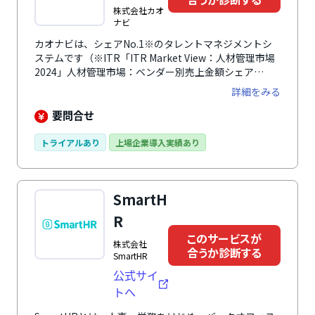
株式会社カオ
ナビ
カオナビは、シェアNo.1※のタレントマネジメントシ
ステムです（※ITR「ITR Market View：人材管理市場
2024」人材管理市場：ベンダー別売上金額シェア
（2015～2022年度）、SaaS型人材管理市場：ベンダー
詳細をみる
別売上金額シェア（2015～2022年度））。あらゆる人
材情報を一元化・可視化して分析し、社員の個性・才能
要問合せ
を発掘し、戦略人事を加速させます。人事情報をカオナ
ビに集約することで、組織の人材配置、人材育成、評
トライアルあり
上場企業導入実績あり
価、人的資本経営、人事・労務DXなどさまざまな人事
課題に対応できます。誰でも使いやすい直感的なUI・
UXで、機能や項目のカスタマイズも柔軟に行えます。
SmartH
約4,500社以上（2025年9月末時点）の導入実績と蓄積
されたノウハウで、各社の企業課題や活用フェーズに合
R
わせた最適なサポートを提供。ユーザーコミュニティも
このサービスが
活発で、他社との交流を通じて活きた事例を学び合えま
株式会社
合うか診断する
す。
SmartHR
公式サイ
トへ