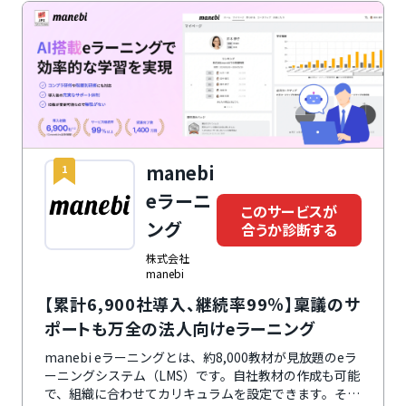
manebi
1
eラーニ
このサービスが
ング
合うか診断する
株式会社
manebi
【累計6,900社導入、継続率99％】稟議のサ
ポートも万全の法人向けeラーニング
manebi eラーニングとは、約8,000教材が見放題のeラ
ーニングシステム（LMS）です。自社教材の作成も可能
で、組織に合わせてカリキュラムを設定できます。その