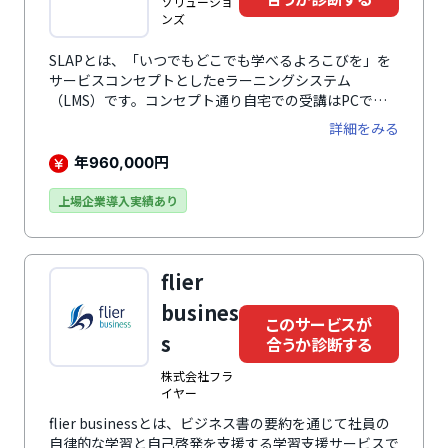
ソリューショ
ンズ
SLAPとは、「いつでもどこでも学べるよろこびを」を
サービスコンセプトとしたeラーニングシステム
（LMS）です。コンセプト通り自宅での受講はPCで、
移動中はスマートフォンでというように状況に応じてさ
詳細をみる
まざまなデバイスで受講できるのが魅力のひとつ。なに
よりの特徴はユーザー企業自身のPowerPointや
年
円
960,000
Excel、動画を用いてオリジナルの学習講座を作成でき
ることにあります。簡単操作でオリジナルのeラーニン
上場企業導入実績あり
グ講座が作成・公開可能です。株式会社ODKソリューシ
ョンズが提供している既成教材も用意されているのが嬉
しいポイント。人気のコンプライアンス研修である「コ
flier
ンプライアンスのつぼ」やExcelやWord講座などかゆい
ところに手が届く「よくわかる～シリーズ」などニーズ
busines
に合わせたさまざまな教材が用意されています。
このサービスが
s
合うか診断する
株式会社フラ
イヤー
flier businessとは、ビジネス書の要約を通じて社員の
自律的な学習と自己啓発を支援する学習支援サービスで