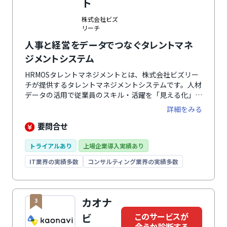
ト
株式会社ビズ
リーチ
人事と経営をデータでつなぐタレントマネ
ジメントシステム
HRMOSタレントマネジメントとは、株式会社ビズリー
チが提供するタレントマネジメントシステムです。人材
データの活用で従業員のスキル・活躍を「見える化」を
通じ、組織の課題を特定・最適配置・育成・離職防止を
詳細をみる
支援。各企業にとってのタレントマネジメントの成功・
戦略人事の実現に向けて徹底的に伴走します。「社内版
要問合せ
ビズリーチ」プランでは、社内の人材とポジションのマ
ッチングをAIにより最適化できます。また、シリーズ連
トライアルあり
上場企業導入実績あり
携も強化しており、HRMOS採用やHRMOS勤怠との自動
IT業界の実績多数
コンサルティング業界の実績多数
連携でより業務の効率化につながります。
カオナ
3
このサービスが
ビ
合うか診断する