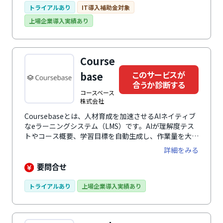
トライアルあり
IT導入補助金対象
上場企業導入実績あり
Course
このサービスが
base
合うか診断する
コースベース
株式会社
Coursebaseとは、人材育成を加速させるAIネイティブ
なeラーニングシステム（LMS）です。AIが理解度テス
トやコース概要、学習目標を自動生成し、作業量を大幅
に削減して学習管理を効率化します。直感的に誰でも使
詳細をみる
える洗練されたデザインと、最新のテクノロジーを駆使
した抜群の操作性により、誰でも快適に利用できます。
要問合せ
ストレージ容量、ストリーミング、同時アクセス人数は
すべて無制限で、16言語に対応。企業様のニーズを積
トライアルあり
上場企業導入実績あり
極的に取り入れた機能で柔軟かつスケーラブルな学習管
理環境を実現し、様々な業界・規模・ニーズを持つクラ
イアントに支持されています。