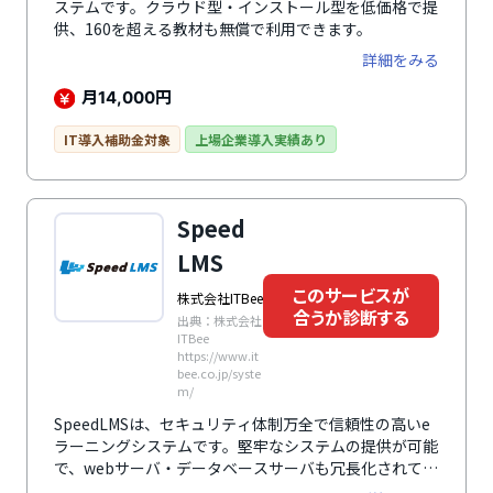
ステムです。クラウド型・インストール型を低価格で提
供、160を超える教材も無償で利用できます。
詳細をみる
月
円
14,000
IT導入補助金対象
上場企業導入実績あり
Speed
LMS
このサービスが
株式会社ITBee
合うか診断する
出典：株式会社
ITBee
https://www.it
bee.co.jp/syste
m/
SpeedLMSは、セキュリティ体制万全で信頼性の高いe
ラーニングシステムです。堅牢なシステムの提供が可能
で、webサーバ・データベースサーバも冗長化されてお
り、200社以上30万人以上の利用実績をもちます。