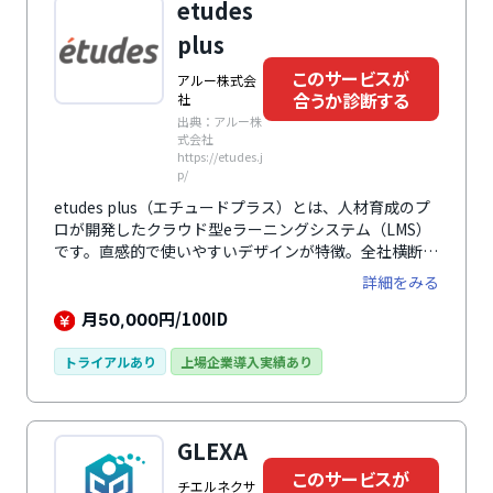
etudes
plus
このサービスが
アルー株式会
合うか診断する
社
出典：アルー株
式会社
https://etudes.j
p/
etudes plus（エチュードプラス）とは、人材育成のプ
ロが開発したクラウド型eラーニングシステム（LMS）
です。直感的で使いやすいデザインが特徴。全社横断で
部門・部署をまたがる利用にも対応可能です。セキュリ
詳細をみる
ティ体制も万全で、安心して利用できます。社内教育だ
けでなく、eラーニングビジネスのプラットフォームと
月
円/100ID
50,000
しても利用可能です。
トライアルあり
上場企業導入実績あり
GLEXA
このサービスが
チエルネクサ