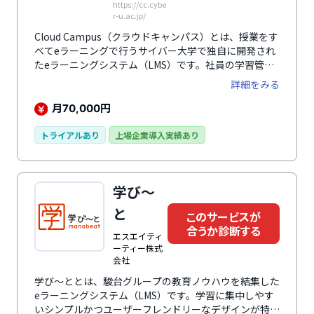
https://cc.cybe
r-u.ac.jp/
Cloud Campus（クラウドキャンパス）とは、授業をす
べてeラーニングで行うサイバー大学で独自に開発され
たeラーニングシステム（LMS）です。社員の学習管理
だけでなく、動画コンテンツの制作等のカスタマイズが
詳細をみる
できます。
月
円
70,000
トライアルあり
上場企業導入実績あり
学び～
と
このサービスが
合うか診断する
エスエイティ
ーティー株式
会社
学び～ととは、駿台グループの教育ノウハウを結集した
eラーニングシステム（LMS）です。学習に集中しやす
いシンプルかつユーザーフレンドリーなデザインが特徴