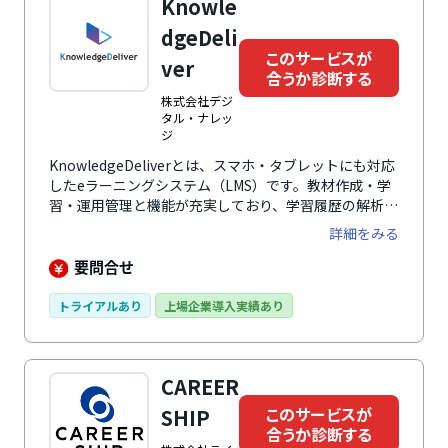
Knowle
dgeDeli
このサービスが
ver
合うか診断する
株式会社デジ
タル・ナレッ
ジ
KnowledgeDeliverとは、スマホ・タブレットにも対応
したeラーニングシステム（LMS）です。教材作成・学
習・運用管理と機能が充実しており、学習履歴の解析も
可能です。大規模運用への実績や、柔軟なカスタマイズ
詳細をみる
対応に加え、生成AIによる教材作成や、スキルを可視化
するデジタルバッジの活用をはじめ、不正防止策、
要問合せ
OEM提供など、多種多様な機能と幅広い対応力で、教
育・研修提供へのサポートが可能です。
トライアルあり
上場企業導入実績あり
CAREER
このサービスが
SHIP
合うか診断する