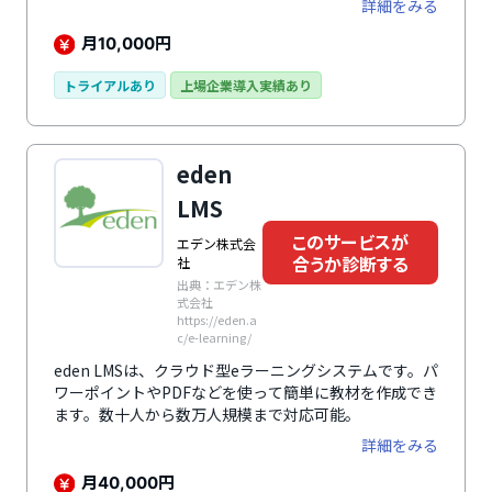
詳細をみる
月
円
10,000
トライアルあり
上場企業導入実績あり
eden
LMS
このサービスが
エデン株式会
合うか診断する
社
出典：エデン株
式会社
https://eden.a
c/e-learning/
eden LMSは、クラウド型eラーニングシステムです。パ
ワーポイントやPDFなどを使って簡単に教材を作成でき
ます。数十人から数万人規模まで対応可能。
詳細をみる
月
円
40,000