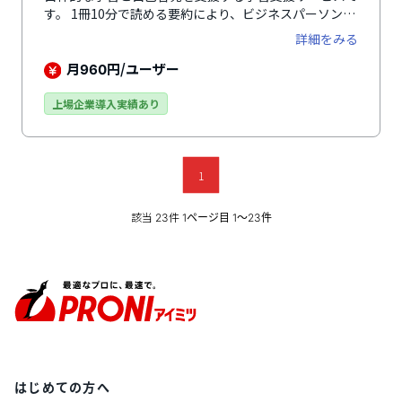
す。 1冊10分で読める要約により、ビジネスパーソンに
とって役立つ4000冊もの豊富なラインナップから効率
詳細をみる
的に知識を習得でき、学習の習慣化を促します。これに
より、自主的に学ぶ文化が醸成され、すでに1,100社も
月
円/ユーザー
960
の企業に導入されています。
上場企業導入実績あり
1
該当
件
23
1ページ目 1〜23件
はじめての方へ