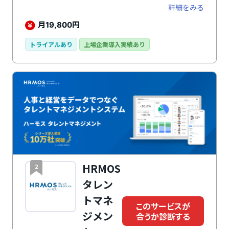
ほか、受講率向上のためのメール配信や学習レポートな
詳細をみる
ど多くの機能を搭載しています。
月
円
19,800
トライアルあり
上場企業導入実績あり
HRMOS
2
タレン
トマネ
このサービスが
ジメン
合うか診断する