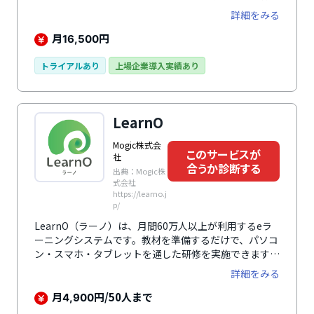
です。受講者や科目ごとに進捗を把握できるなど、管理
詳細をみる
者が助かる機能も豊富に搭載しています。お手持ちの
PowerPointからも教材を作成できるのもメリットで
月
円
16,500
す。システム導入後に体系的な研修設計や効果測定など
の運用コンサルを受けらるため、初めてeラーニングシ
トライアルあり
上場企業導入実績あり
ステム（LMS）を導入する企業にもおすすめです。
LearnO
Mogic株式会
このサービスが
社
合うか診断する
出典：Mogic株
式会社
https://learno.j
p/
LearnO（ラーノ）は、月間60万人以上が利用するeラ
ーニングシステムです。教材を準備するだけで、パソコ
ン・スマホ・タブレットを通した研修を実施できます。
コンテンツ制作、システム構築、eラーニングのコンサ
詳細をみる
ルティングにも対応しています。
月
円/50人まで
4,900