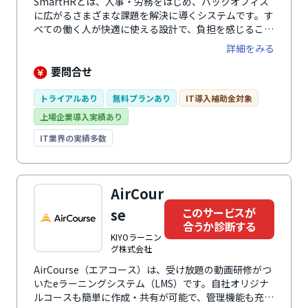
SmartHRとは、人事・労務をはじめ、バックオフィス
に広がるさまざまな課題を解決に導くシステムです。す
べての働く人が快適に使える設計で、負担を感じること
なく、入退社手続きや年末調整、勤怠管理、人事評価業
詳細をみる
務など、人事・労務に関わる幅広い業務を効率化しま
す。 さらに、業務の中で自然に蓄まる正確な従業員デ
要問合せ
ータによって従業員の人員配置や育成、人事評価の精度
を向上。 毎日の負担を減らしながら従業員の力を引き
トライアルあり
無料プランあり
IT導入補助金対象
出し、組織の生産性向上と持続的な成果を創出する戦略
上場企業導入実績あり
人事を実現します。
IT業界の実績多数
AirCour
このサービスが
se
合うか診断する
KIYOラーニン
グ株式会社
AirCourse（エアコース）は、受け放題の動画研修がつ
いたeラーニングシステム（LMS）です。自社オリジナ
ルコースも簡単に作成・共有が可能で、管理機能も充