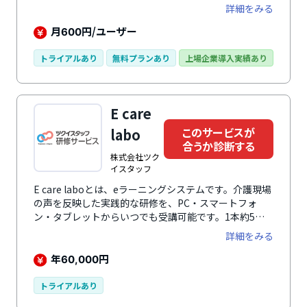
実。受講者/管理者の使いやすさをとことん追求したシ
詳細をみる
ステムで誰でも直感的に操作できます。教育担当者の手
間・負担・コストを抑えて、人材育成にまつわる様々な
月
円/ユーザー
600
お悩みを解消します。
トライアルあり
無料プランあり
上場企業導入実績あり
E care
このサービスが
labo
合うか診断する
株式会社ツク
イスタッフ
E care laboとは、eラーニングシステムです。介護現場
の声を反映した実践的な研修を、PC・スマートフォ
ン・タブレットからいつでも受講可能です。1本約5分
のマイクロラーニング動画で、忙しい現場でもスキマ時
詳細をみる
間を活用できます。介護サービス情報公表制度に準拠し
たコンテンツに加え、新人やリーダー向けなどの階層別
年
円
60,000
研修まで網羅し、人材育成を支えます。進捗管理や報告
書出力が可能な「eラーニングプラン」と、動画視聴に
トライアルあり
特化した「みるだけプラン」の2種類を用意し、事業所