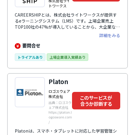
株式会社ライ
トワークス
CAREERSHIPとは、株式会社ライトワークスが提供す
るeラーニングシステム（LMS）です。上場企業売上
TOP100社の47%が導入していることから、大企業なら
ではの複雑な組織構造やデータ連携にも柔軟に対応でき
詳細をみる
ます。受講者と管理者、両方にとって使いやすいデザイ
ンで、eラーニング・研修管理・スキル評価など人材育
要問合せ
成に必要な機能がそろったシステムです。中国に現地法
人を持つため、海外でも日本と同様に教育を展開できる
トライアルあり
上場企業導入実績あり
体制を有しています。
Platon
ロゴスウェア
株式会社
このサービスが
出典：ロゴスウ
合うか診断する
ェア株式会社
https://platon.l
ogosware.com
/
Platonは、スマホ・タブレットに対応した学習管理シ