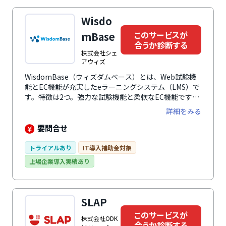
ます。営業教育/新人オンボーディング/マネージャー育
成/を代表的な使い方としながら、幅広いテーマで利用
Wisdo
されています。
このサービスが
mBase
合うか診断する
株式会社シェ
アウィズ
WisdomBase（ウィズダムベース）とは、Web試験機
能とEC機能が充実したeラーニングシステム（LMS）で
す。特徴は2つ。強力な試験機能と柔軟なEC機能です。
インカメラ監視やAI判定など、不正対策を講じた本格的
詳細をみる
なオンライン試験を開催できます。作成した検定や動画
などの学習コンテンツを販売できるEC機能も完備。
要問合せ
LMSとECがシームレスに融合されており、理想の学習
環境を構築できます。
トライアルあり
IT導入補助金対象
上場企業導入実績あり
SLAP
このサービスが
株式会社ODK
合うか診断する