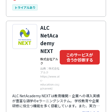
トライアルあり
ALC
NetAca
demy
NEXT
このサービスが
合うか診断する
株式会社アル
ク
出典：株式会社
アルク
https://www.al
c-
education.co.j
p/nanext/
ALC NetAcademy NEXTは教育機関・企業への導入実績
が豊富な語学のeラーニングシステム。 学校教育や企業
研修に役立つ機能を多く搭載しています。また、実力テ
ストや模擬試験（テスト対策系のコース）も用意してお