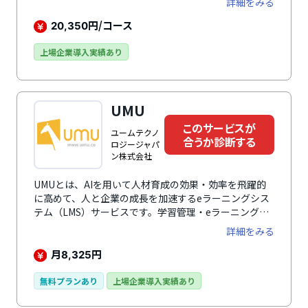
詳細をみる
り、学習全体の効果測定が可能です。
円/コース
20,350
上場企業導入実績あり
UMU
このサービスが
ユームテクノ
合うか診断する
ロジージャパ
ン株式会社
UMUとは、AIを用いて人材育成の効果・効率を飛躍的
に高めて、人と企業の成長を加速するeラーニングシス
テム（LMS）サービスです。学習管理・eラーニング・
研修、大小問わず様々な学習に対応。自社で容易にコン
詳細をみる
テンツを作成できます。大手企業をはじめとする、国内
25,000社以上が導入。ビジネスパーソンから満足度、
月
円
8,325
認知度などで本当に支持を集めたIT製品として
「ITreview Best Software in Japan 2022」にて、
無料プランあり
上場企業導入実績あり
5000超の製品 / サービスの中からNo.1に選出されてい