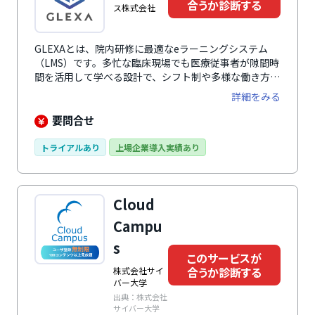
合うか診断する
ス株式会社
GLEXAとは、院内研修に最適なeラーニングシステム
（LMS）です。多忙な臨床現場でも医療従事者が隙間時
間を活用して学べる設計で、シフト制や多様な働き方に
対応する医療機関にぴったりの学習環境を提供します。
詳細をみる
研修コンテンツの配信はもちろん、受講状況の確認や評
価の管理までを一元化。医療現場で求められる継続的な
要問合せ
学びを無理なく効率よく実現できます。
トライアルあり
上場企業導入実績あり
Cloud
Campu
s
このサービスが
合うか診断する
株式会社サイ
バー大学
出典：株式会社
サイバー大学