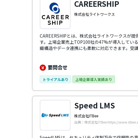
CAREERSHIP
株式会社ライトワークス
CAREERSHIPとは、株式会社ライトワークスが
す。上場企業売上TOP100社の47%が導入して
織構造やデータ連携にも柔軟に対応できます。受
デザインで、eラーニング・研修管理・スキル評価
ステムです。中国に現地法人を持つため、海外で
有しています。
要問合せ
トライアルあり
上場企業導入実績あり
Speed LMS
株式会社ITBee
出典：株式会社ITBee https://www.itbee.co
SpeedLMSは、セキュリティ体制万全で信頼性