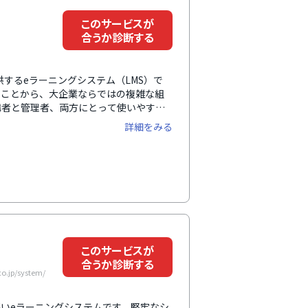
このサービスが
合うか診断する
提供するeラーニングシステム（LMS）で
いることから、大企業ならではの複雑な組
講者と管理者、両方にとって使いやすい
など人材育成に必要な機能がそろったシ
詳細をみる
も日本と同様に教育を展開できる体制を
このサービスが
合うか診断する
.jp/system/
の高いeラーニングシステムです。堅牢なシ