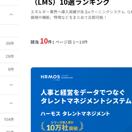
（LMS）10選ランキング
エネルギー業界へ導入実績があるeラーニングシステム（L
価格や機能、特徴などをまとめて比較可能！
10
該当
件
1 ページ目 1〜10件
39件
28件
9件
104件