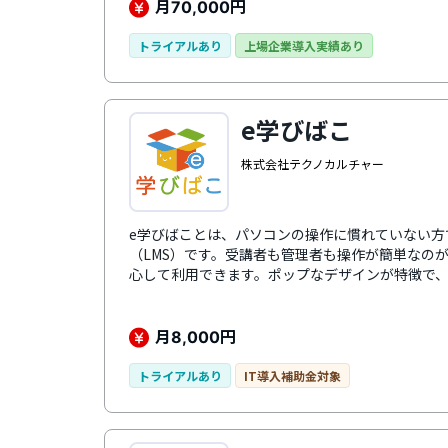
月
円
70,000
トライアルあり
上場企業導入実績あり
e学びばこ
株式会社テクノカルチャー
e学びばことは、パソコンの操作に慣れていない方
（LMS）です。受講者も管理者も操作が簡単なの
心して利用できます。ポップなデザインが特徴で
す。手持ちの教材の配信、テスト、アンケートの
す。クラウド版・オンプレミス版が用意されてお
せたプランの選択が可能です。
月
円
8,000
トライアルあり
IT導入補助金対象