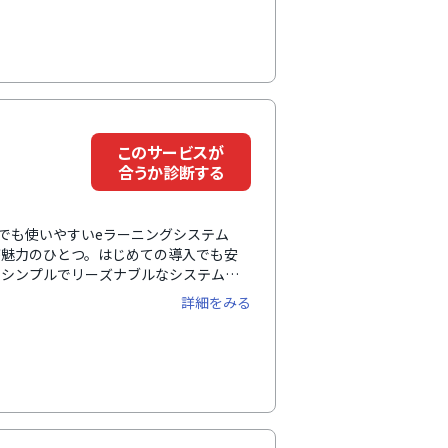
このサービスが
合うか診断する
でも使いやすいeラーニングシステム
が魅力のひとつ。はじめての導入でも安
、シンプルでリーズナブルなシステムで
実施、学習状況管理などに対応していま
詳細をみる
り、それぞれ自社の運用イメージにあわ