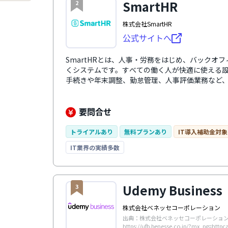
SmartHR
2
株式会社SmartHR
公式サイトへ
SmartHRとは、人事・労務をはじめ、バックオ
くシステムです。すべての働く人が快適に使える
手続きや年末調整、勤怠管理、人事評価業務など
化します。 さらに、業務の中で自然に蓄まる正確
置や育成、人事評価の精度を向上。 毎日の負担を
織の生産性向上と持続的な成果を創出する戦略人
要問合せ
トライアルあり
無料プランあり
IT導入補助金対象
IT業界の実績多数
Udemy Business
3
株式会社ベネッセコーポレーション
出典：株式会社ベネッセコーポレーショ
https://ufb.benesse.co.jp/?mx_pg=http