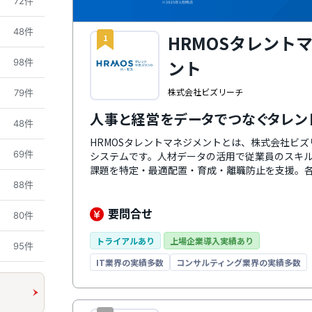
72件
48件
HRMOSタレント
1
ント
98件
株式会社ビズリーチ
79件
人事と経営をデータでつなぐタレン
48件
HRMOSタレントマネジメントとは、株式会社ビ
69件
システムです。人材データの活用で従業員のスキ
課題を特定・最適配置・育成・離職防止を支援。
の成功・戦略人事の実現に向けて徹底的に伴走し
88件
は、社内の人材とポジションのマッチングをAIに
携も強化しており、HRMOS採用やHRMOS勤怠
要問合せ
80件
ります。
トライアルあり
上場企業導入実績あり
95件
IT業界の実績多数
コンサルティング業界の実績多数