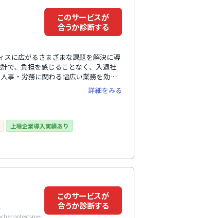
このサービスが
合うか診断する
フィスに広がるさまざまな課題を解決に導
設計で、負担を感じることなく、入退社
、人事・労務に関わる幅広い業務を効率
な従業員データによって従業員の人員配
詳細をみる
減らしながら従業員の力を引き出し、組
事を実現します。
上場企業導入実績あり
このサービスが
合うか診断する
ン
cachecontextsme-