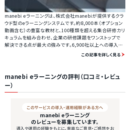
manebi eラーニングは、株式会社manebiが提供するクラ
ウド型のeラーニングシステムです。約8,000本（オプション
動画含む）の豊富な教材と、100種類を超える集合研修カリ
キュラムを組み合わせ、企業の研修課題をワンストップで
解決できる点が最大の強みです。6,900社以上への導入実
績を持ち、業界・企業規模を問わず幅広く活用されていま
この記事を詳しく見る
す。

manebi eラーニングには、ハラスメント・情報セキュリテ
ィ・コンプライアンスなどの必須研修から、新入社員・管理
manebi eラーニングの評判（口コミ・レビュ
職・営業職向けのビジネススキル研修まで、多様な教材が
ー）
用意されています。教材は随時追加・更新されており、社会
トレンドや法令改正にも対応しています。自社のオリジナル
コンテンツをアップロードする機能もあるため、既存の研
このサービスの導入・運用経験がある方へ
修資料と組み合わせた独自のカリキュラム構築も可能で
manebi eラーニング
す。

のレビューを募集しています。
受講者の職種・階層・習熟度に応じて、AIが最適な学習コ
導入や運用の経験をもとに、率直なご意見・ご感想をお