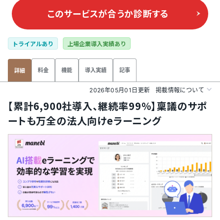
このサービスが合うか
診断する
トライアルあり
上場企業導入実績あり
料金
機能
導入実績
記事
詳細
2026年05月01日更新
掲載情報について
【累計6,900社導入、継続率99％】稟議のサポ
ートも万全の法人向けeラーニング