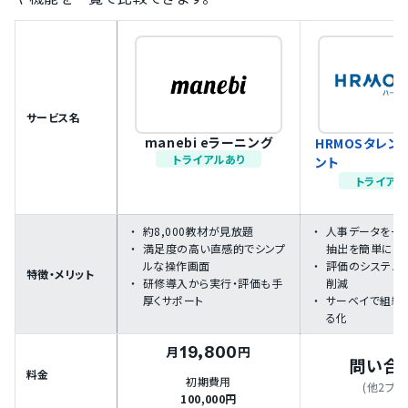
サービス名
manebi eラーニング
HRMOSタレン
トライアルあり
ント
トライアル
約8,000教材が見放題
人事データを一
満足度の高い直感的でシンプ
抽出を簡単に
ルな操作画面
評価のシステム
特徴・メリット
研修導入から実行・評価も手
削減
厚くサポート
サーベイで組織
る化
19,800
月
円
問い合
料金
初期費用
(他2プラ
100,000円