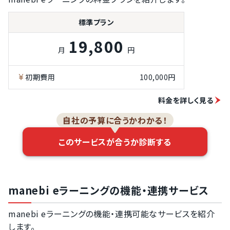
学習傾向の分析
機能
標準プラン
集合研修の管理
機能
19,800
テスト問題の登
月
円
録機能
アンケート実施
初期費用
100,000円
PDFファイル対
応
料金を詳しく見る
動画ファイル対
自社の予算に合うかわかる！
応
データのCSV出
このサービスが合うか診断する
力機能
教材作成の機能
教材作成の支援
manebi eラーニングの機能・連携サービス
manebi eラーニングの機能・連携可能なサービスを紹介
します。