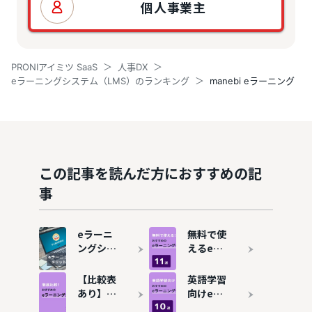
個人事業主
PRONIアイミツ SaaS
人事DX
eラーニングシステム（LMS）のランキング
manebi eラーニング
この記事を読んだ方におすすめの記
事
eラーニ
無料で使
ングシス
えるeラ
テム
ーニング
（LMS）
システム
【比較表
英語学習
とは？導
（LMS）
あり】e
向けeラ
入のメリ
おすすめ
ラーニン
ーニング