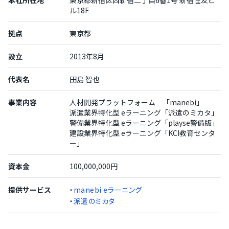
本社所在地
東京都新宿区西新宿二丁目6番1号 新宿住友ビ
ル18F
拠点
東京都
設立
2013年8月
代表名
田島 智也
事業内容
人材開発プラットフォーム 「manebi」
派遣業界特化型 eラーニング「派遣のミカタ」
警備業界特化型 eラーニング「playse警備版」
建設業界特化型 eラーニング「KCI教育センタ
ー」
資本金
100,000,000円
提供サービス
・
manebi eラーニング
・
派遣のミカタ