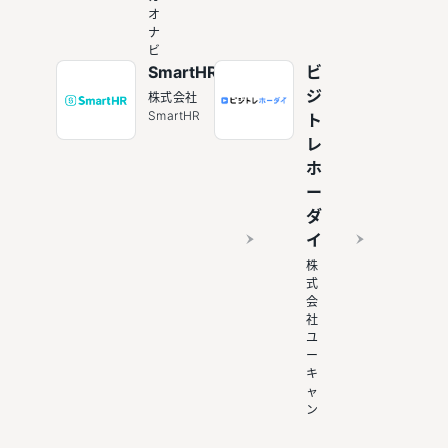
オ
ナ
ビ
SmartHR
ビ
ジ
株式会社
SmartHR
ト
レ
ホ
ー
ダ
イ
株
式
会
社
ユ
ー
キ
ャ
ン