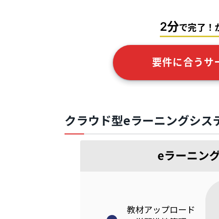
2分
で完了！
要件に合うサ
クラウド型eラーニングシステ