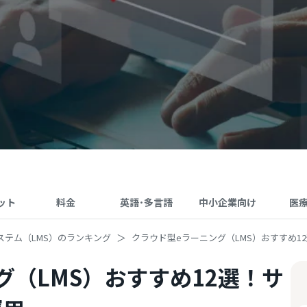
ット
料金
英語･多言語
中小企業向け
医
ステム（LMS）のランキング
クラウド型eラーニング（LMS）おすすめ1
グ（LMS）おすすめ12選！サ