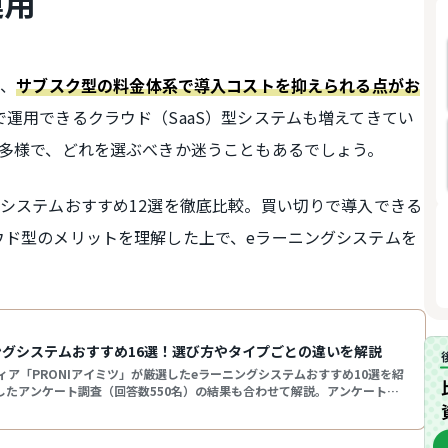
運用
は、
サブスク型の料金体系で導入コストを抑えられる点がお
運用できるクラウド（SaaS）型システムも増えてきてい
種多様で、どれを選ぶべきか迷うこともあるでしょう。
システムおすすめ12選を徹底比較。買い切りで導入できる
ウド型のメリットを理解した上で、eラーニングシステムを
ングシステムおすすめ16選！選び方やタイプごとの違いを解説
ィア「PRONIアイミツ」が厳選したeラーニングシステムおすすめ10選を紹
したアンケート調査（回答数550名）の結果も合わせて解説。アンケートで
」や「SmartBrain」などが人気ツールに挙がりました。PRONIアイミツへの
傾向や「選ぶポイント」も紹介しているので、eラーニングシステム探しに