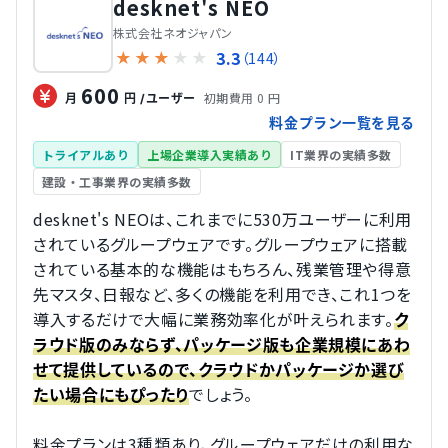
desknet's NEO
株式会社ネオジャパン
3.3
★
★
★
★
★
（144）
600
初期費用 0 円
月
円
/ユーザー
料金プラン一覧を見る
トライアルあり
上場企業導入実績あり
IT業界の実績多数
建設・工事業界の実績多数
desknet's NEOは、これまでに530万ユーザーに利用
されているグループウェアです。グループウェアに搭載
されている基本的な機能はもちろん、残業管理や得意
先マスタ、日報など、多くの機能を利用でき、これ1つを
導入するだけで大幅に業務効率化が叶えられます。
ク
ラウド版のみならず、パッケージ版も企業規模にあわ
せて提供しているので、クラウドかパッケージか選び
でしょう。
たい場合にもぴったり
料金プランは3種類あり、グループウェアだけの利用な