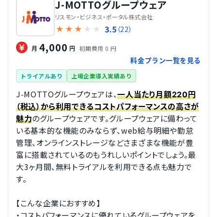
J-MOTTOグループウェア
リスモン・ビジネス・ポータル株式会社
3.5
★
★
★
★
★
（22）
4,000
初期費用 0 円
月
円
料金プラン一覧を見る
トライアルあり
上場企業導入実績あり
J-MOTTOグループウェアは、
一人当たり月額220円
（税込）から利用できるコストパフォーマンスの高さが
のグループウェアです。グループウェアに備わって
魅力
いる基本的な機能のみならず、web給与明細や勤怠
管理、オンラインストレージなどさまざまな機能が豊
富に搭載されているのもうれしいポイントでしょう。最
大3ヶ月間、無料トライアルを利用できる点も魅力で
す。
【こんな企業におすすめ】
・コストパフォーマンスに優れているグループウェアを