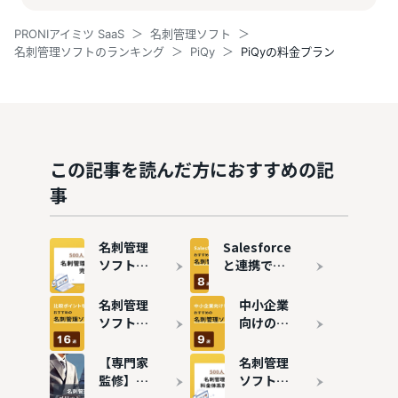
PRONIアイミツ SaaS
名刺管理ソフト
名刺管理ソフトのランキング
PiQy
PiQyの料金プラン
この記事を読んだ方におすすめの記
事
名刺管理
Salesforce
ソフトの
と連携でき
選び方｜
る名刺管理
500人調
ソフト8
名刺管理
中小企業
査で分か
選！連携メ
ソフトお
向けの名
った「外
リットも解
すすめ16
刺管理ソ
せない条
説
選！主要
フトおす
【専門家
名刺管理
件」とは
サービス
すめ9選
監修】名
ソフトの
の機能・