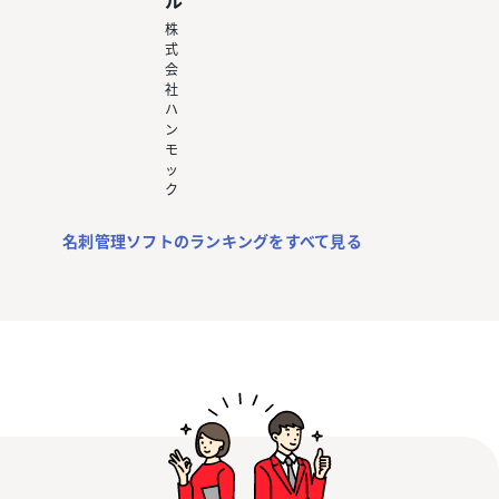
ル
株
式
会
社
ハ
ン
モ
ッ
ク
名刺管理ソフトのランキングをすべて見る