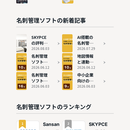
刺管理ソ
費用相場
特徴を徹
フトと
は？15製
底比較
は？メリ
品の料金
ット・デ
体系を徹
名刺管理ソフトの新着記事
メリット
底比較
や導入す
る目的を
SKYPCE
AI搭載の
解説
の評判を
名刺管理
独自取材
2026.08.03
ソフトお
2026.07.29
｜名刺検
すすめ8
名刺管理
地図情報
索95%削
選！AI活
ソフトお
と連動で
減・国内
用ででき
すすめ10
2026.06.12
きる名刺
2026.06.12
完結で安
ることや
選！スキ
管理ソフ
名刺管理
中小企業
心
選び方も
ャン方法
トおすす
ソフトお
向けの名
解説
別に比較
め10選
すすめ16
2026.06.03
刺管理ソ
2026.06.03
選！主要
フトおす
サービス
すめ9選
の機能・
名刺管理ソフトのランキング
特徴を徹
底比較
1
2
Sansan
SKYPCE