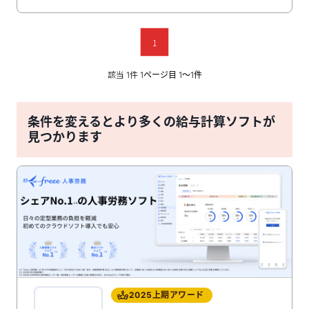
与明細を従業員へ自動配信することができ、従業員がパ
ソコンやスマートフォンから確認することが可能です。
前月から変動した手当の修正なども対象者を自動で抽出
して確認できるため効率良く作業ができます。迅速な法
1
令対応、強固なセキュリティで業務の安心・安全を守っ
ています。
該当
件
1
1ページ目 1〜1件
条件を変えるとより多くの給与計算ソフトが
見つかります
2025上期アワード