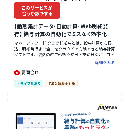
このサービスが
合うか診断する
【勤怠集計データ・自動計算・Web明細発
行】 給与計算の自動化でミスなく効率化
マネーフォワード クラウド給与とは、給与計算から振
込、明細発行まで全てをクラウドで完結できる給与計算
ソフトです。複数の給与形態や締日・支給日など、自社
環境に合わせて柔軟に設定できるのが特徴。給与体系は
詳細をみる
月給制・日給制・時給制の3パターンに対応していま
す。複雑な社会保険料や所得税も自動計算なので、正確
要問合せ
な計算処理が可能です。振込はシステムから直接、ワン
クリックで完了するのもメリット。給与帳票や振込作業
トライアルあり
IT導入補助金対象
が不要になります。各種明細はWebで発行でき、PC・
スマホで閲覧可能。印刷・紙代が削減できるほか、紛失
などのリスクもなくなるため、セキュリティ対策として
も有効です。料率・法改正時は無料で自動アップデート
されるのもポイント。支給日に応じ適切な料率が自動採
用されるので、変更のタイミングを迷うこともありませ
ん。初めてシステムを導入する企業はもちろん、業務の