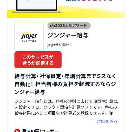
属人化を解消したい企業にもおすすめです。
2025上期アワード
ジンジャー給与
jinjer株式会社
このサービスが
合うか診断する
給与計算・社保算定・年調計算までミスなく
自動化！ 担当者様の負担を軽減するならジ
ンジャー給与
ジンジャー給与とは、各社の規則に応じて項目や計算式
を設定できる、クラウド型給与計算ソフトです。各社の
給与体系に応じて項目名や計算式を登録できます。従業
員の等級・役職など各種区分や勤怠の項目を用いて計算
詳細をみる
式を設定し、給与や各種手当の算出を自動化。また、給
与・賞与明細、源泉徴収票などをワンクリックでWeb
月
円/ユーザー
500