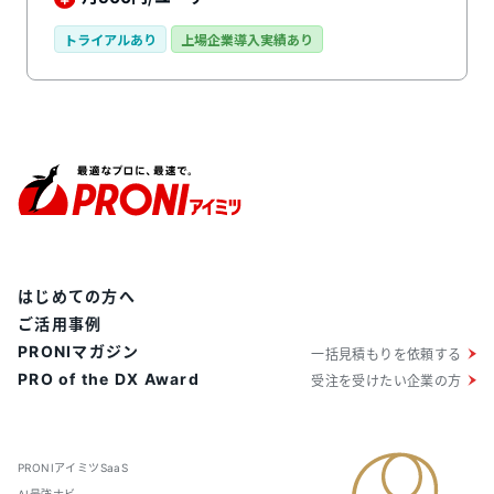
で公開したり、PDFでの出力も可能です。紙明細の配布
の手間を削減できるだけでなく、誤送付や紛失のリスク
トライアルあり
上場企業導入実績あり
もなくなります。ステップに沿って給与計算処理を進め
ていけるのも特徴で、初心者の方にも使いやすいシステ
ムです。他ジンジャーシリーズと連携すれば、人事情報
や勤怠データもワンステップで連携可能。他社のシステ
ムを使用している場合も、csv形式でデータを取り込
め、二重登録の手間を省きます。
はじめての方へ
ご活用事例
PRONIマガジン
一括見積もりを依頼する
PRO of the DX Award
受注を受けたい企業の方
PRONIアイミツSaaS