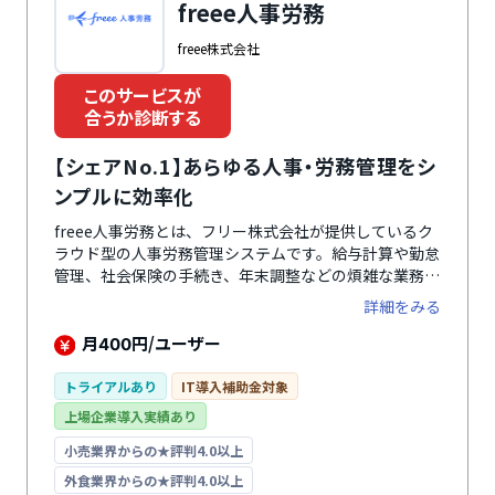
freee人事労務
freee株式会社
このサービスが
合うか診断する
【シェアNo.1】あらゆる人事・労務管理をシ
ンプルに効率化
freee人事労務とは、フリー株式会社が提供しているク
ラウド型の人事労務管理システムです。給与計算や勤怠
管理、社会保険の手続き、年末調整などの煩雑な業務を
一元管理でき、バックオフィス業務の負担を軽減しま
詳細をみる
す。2017年には、経済産業省後援の「第2回HRテクノ
ロジー大賞」の労務・福利厚生サービス部門で優秀賞を
月
円/ユーザー
400
受賞しています。
トライアルあり
IT導入補助金対象
上場企業導入実績あり
小売業界からの★評判4.0以上
外食業界からの★評判4.0以上