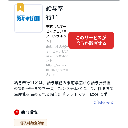
給与奉
1
行11
株式会社オー
ビックビジネ
スコンサルタ
このサービスが
ント
合うか診断する
出典：株式会社
オービックビジ
ネスコンサルタ
ント
https://www.o
bc.co.jp/bugyo
/kyuyo
給与奉行11とは、給与業務の事前準備から給与計算後
の集計報告までを一貫したシステム化により、極限まで
生産性を高められる給与計算ソフトです。Excelで手計
算している、給与明細の配布と年末調整に時間がかかっ
詳細をみる
ている、社員情報の更新や制度改正対応に不安がある方
におすすめです。給与計算はもちろん、社内管理資料、
要問合せ
市区町村などへの提出書類など、あらゆる給与業務が自
動化されています。また、指定した日時に電子化した給
IT導入補助金対象