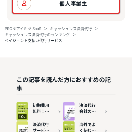
個人事業主
PRONIアイミツ SaaS
キャッシュレス決済代行
キャッシュレス決済代行のランキング
ペイジェント支払い代行サービス
この記事を読んだ方におすすめの記
事
初期費用
決済代行
無料！オ
会社の手
ンライン
数料相場
決済代行
は？格安
決済代行
海外でよ
システム
でおすす
サービス
く使われ