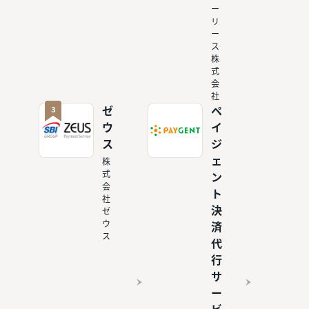
ー
リ
ー
ス
株
式
会
社
3
ゼ
ペ
ウ
イ
ス
ジ
ェ
株
式
ン
会
ト
社
決
ゼ
ウ
済
ス
代
行
サ
ー