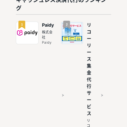
払いも
導入は必
すめの決
10選
グ
須
済代行8
選
1
2
Paidy
リ
コ
株式会
社
ー
Paidy
リ
ー
ス
集
金
代
行
サ
ー
ビ
ス
リ
コ