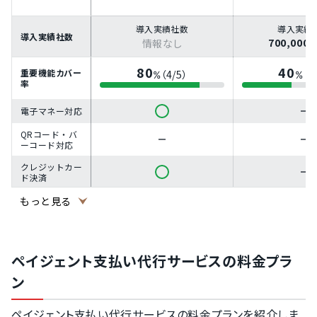
導入実績社数
導入実績
導入実績社数
700,00
情報なし
80
40
重要機能カバー
（4/5）
（2
%
%
率
電子マネー対応
QRコード・バ
ーコード対応
クレジットカー
ド決済
もっと見る
口座振替対応
銀行振込（バー
チャル口座）対
応
ペイジェント支払い代行サービスの料金プラ
ン
ペイジェント支払い代行サービスの料金プランを紹介しま