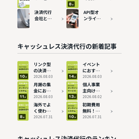
おすすめ
めのサー
のシェア
る決済サ
10選
ビスも比
1位は？
ービス
決済代行
API型オ
較
代表的な
は？越境
会社と
ンライン
サービス
ECにおす
は？仕組
決済と
12選を紹
すめの決
みやメリ
は？API
介
済代行8
ットを図
接続でき
選
解で分か
る決済代
キャッシュレス決済代行の新着記事
りやすく
行サービ
解説
スおすす
め11選
リンク型
イベント
の決済サ
におすす
ービスを
2026.08.03
めの決済
2026.08.03
比較！お
代行サー
月謝の集
個人事業
すすめ10
ビス14
金におす
主向けの
選
選！短期
すめのオ
2026.08.03
オンライ
2026.08.02
の端末レ
ンライン
ン決済サ
海外でよ
初期費用
ンタルも
決済シス
ービスお
く使われ
無料！オ
可能
テム11
すすめ13
る決済サ
2026.07.31
ンライン
2026.07.31
選！
選！クレ
ービス
決済代行
PayPay
ジットカ
は？越境
システム
やクレカ
ード決済
ECにおす
おすすめ
キャッシュレス決済代行のランキン