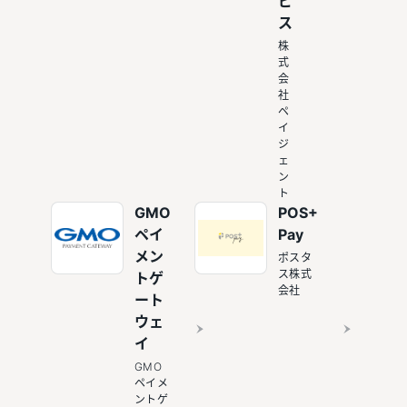
ビ
ス
株
式
会
社
ペ
イ
ジ
ェ
ン
ト
GMO
POS+
ペイ
Pay
メン
ポスタ
ス株式
トゲ
会社
ート
ウェ
イ
GMO
ペイメ
ントゲ