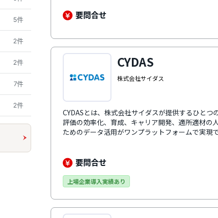
出席・成績管理、掲示板・通知・アンケートなど
オンデマンド講座の管理機能を利用できます。タ
要問合せ
5件
学習者のスタディログと指導者の教育データを集計
学習者の得意・不得意を可視化し、指導者が適切
2件
がオールインワンになっているのが特徴です。
CYDAS
2件
株式会社サイダス
7件
2件
CYDASとは、株式会社サイダスが提供するひと
評価の効率化、育成、キャリア開発、適所適材の
ためのデータ活用がワンプラットフォームで実現
態を俯瞰できるダッシュボードでは、入退社の経
人的資本の状態をロジカルに分析できます。人事
用しやすい画面で日々の業務の中で情報を入力、
要問合せ
ができるため、あらゆる人材情報を集約して活用
決定に貢献します。
上場企業導入実績あり