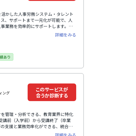
績を活かした人事労務システム・タレント
ース、サポートまで一元化が可能で、人
人事業務を効率的にサポートします。
ドシステムを手間なく統合して、ワンス
詳細をみる
、官公庁や国立大学法人をはじめとする
績あり
このサービスが
ィング
合うか診断する
タを管理・分析できる、教育業界に特化
は受講前（入学前）から受講終了（卒業
の支援と業務効率化ができる、統合型e
ラーニングシステム（LMS）としては、
詳細をみる