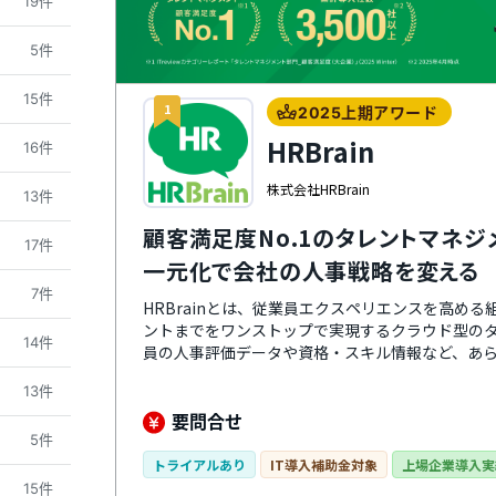
19件
5件
15件
1
2025上期アワード
HRBrain
16件
株式会社HRBrain
13件
顧客満足度No.1のタレントマネジ
17件
一元化で会社の人事戦略を変える
7件
HRBrainとは、従業員エクスペリエンスを高め
ントまでをワンストップで実現するクラウド型の
14件
員の人事評価データや資格・スキル情報など、あ
で、業務の効率化やデータ分析・活用が可能になり
13件
操作できるので、誰でも簡単に使えるのが特徴。
のカスタマーサクセス担当者がつき、導入時の初
要問合せ
ます。タレントマネジメントや人事評価制度構築
5件
運用できます。料金プランは自社の状況に合わせ
トライアルあり
IT導入補助金対象
上場企業導入実
15件