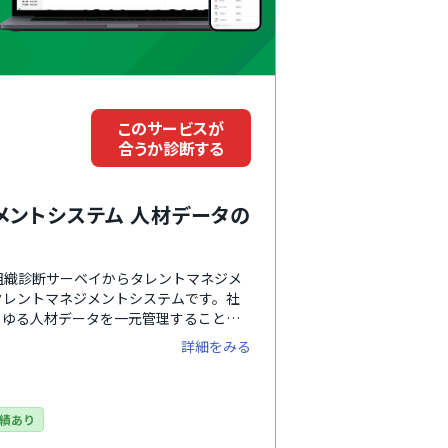
このサービスが
合うか診断する
メントシステム 人材データの
る組織診断サーベイからタレントマネジメ
タレントマネジメントシステムです。社
らゆる人材データを一元管理すること
ます。UI・UXがわかりやすく直感的に
詳細をみる
サポート体制も手厚く、企業ごとに専任
期設定から導入後の運用までサポートし
における課題もスムーズに解決しながら
て選択可能です。
績あり