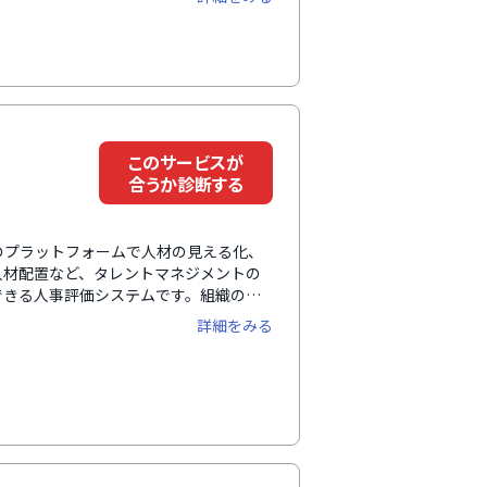
のコミュニケーション機能、問題配信、
レントマネジメントシステムとしては、
・分析するBI機能を搭載しています。
な指導・教育ができるよう、必要な機能
このサービスが
合うか診断する
つのプラットフォームで人材の見える化、
人材配置など、タレントマネジメントの
できる人事評価システムです。組織の状
年推移や雇用のバランス、離職率など、
詳細をみる
・社員・管理職・経営者、全ての人が利
蓄積します。外部システムと柔軟な連携
が可能。データに基づく施策立案、意思