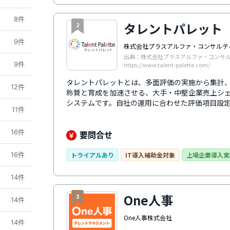
8件
タレントパレット
2
9件
株式会社プラスアルファ・コンサルテ
出典：株式会社プラスアルファ・コンサ
9件
https://www.talent-palette.com/
タレントパレットとは、多面評価の実施から集計
12件
称賛と育成を加速させる、大手・中堅企業売上シェ
システムです。自社の運用に合わせた評価項目設
11件
能。結果は自動レポ―ト化され、スキルや適性検
組織課題を深く分析できます。※「ITR Market V
16件
場：ベンダー別売上金額シェア（2024～2025年
要問合せ
16件
トライアルあり
IT導入補助金対象
上場企業導入実
14件
One人事
3
14件
One人事株式会社
14件