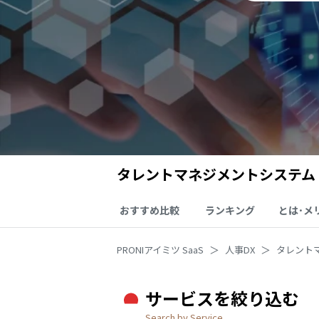
タレントマネジメントシステム
おすすめ比較
ランキング
とは･メ
PRONIアイミツ SaaS
人事DX
タレント
サービスを絞り込む
Search by Service