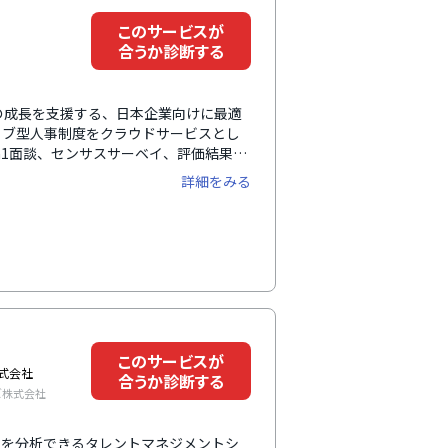
このサービスが
合うか診断する
織の成長を支援する、日本企業向けに最適
ョブ型人事制度をクラウドサービスとし
n1面談、センサスサーベイ、評価結果と
幅広い機能を搭載しています。等級制
詳細をみる
するタレントマネジメントサイクルを構
、人事制度改革のコンサルティングも提
化として定着させます。
このサービスが
式会社
合うか診断する
ズ株式会社
ータを分析できるタレントマネジメントシ