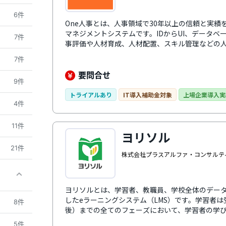
6件
One人事とは、人事領域で30年以上の信頼と実
マネジメントシステムです。IDからUI、データベ
7件
事評価や人材育成、人材配置、スキル管理などの
One人事シリーズは、乱立する人事労務のクラウ
7件
トップで支えます。業種・エリア・規模を問わず
公共機関でも幅広く導入されています。
要問合せ
9件
トライアルあり
IT導入補助金対象
上場企業導入実
4件
11件
ヨリソル
21件
株式会社プラスアルファ・コンサルテ
ヨリソルとは、学習者、教職員、学校全体のデー
したeラーニングシステム（LMS）です。学習者
8件
後）までの全てのフェーズにおいて、学習者の学び
ラーニングシステムとして利用できます。通常のe
5件