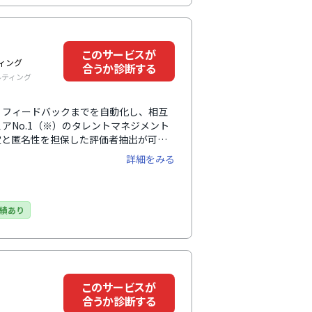
このサービスが
ィング
合うか診断する
ルティング
、フィードバックまでを自動化し、相互
アNo.1（※）のタレントマネジメント
定と匿名性を担保した評価者抽出が可
査などのデータと掛け合わせることで、
詳細をみる
iew：人材管理市場2026」人材管理市
度予測）
績あり
このサービスが
合うか診断する