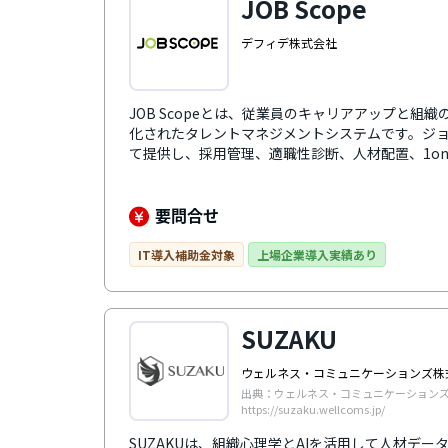
JOB Scope
デフィデ株式会社
JOB Scopeとは、従業員のキャリアアップと組
化されたタレントマネジメントシステムです。ジ
て提供し、採用管理、適職性診断、人材配置、1o
賃金テーブルの連動、キャリアマネジメントなど
度・評価制度・報酬制度を基盤に、各機能が連動
築し、社員の成長を継続的に支援します。さらに
要問合せ
供し、経営者の方針を全社員に浸透させ、企業文
IT導入補助金対象
上場企業導入実績あり
SUZAKU
ウェルネス・コミュニケーションズ株
出典：ウェルネス・コミュニケーション
https://suzaku.wellcoms.jp/
SUZAKUは、組織心理学とAIを活用して人材デ