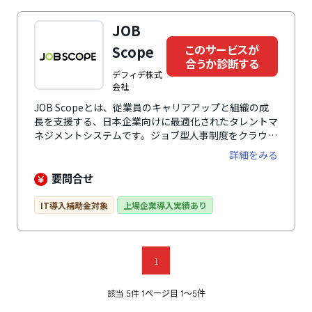
積します。外部システムと柔軟な連携ができるため、あ
らゆる人材情報を集約して活用が可能。データに基づく
JOB
施策立案、意思決定に貢献します。
このサービスが
Scope
合うか診断する
デフィデ株式
会社
JOB Scopeとは、従業員のキャリアアップと組織の成
長を支援する、日本企業向けに最適化されたタレントマ
ネジメントシステムです。ジョブ型人事制度をクラウド
サービスとして提供し、採用管理、適職性診断、人材配
詳細をみる
置、1on1面談、センサスサーベイ、評価結果と賃金テ
ーブルの連動、キャリアマネジメントなど幅広い機能を
要問合せ
搭載しています。等級制度・評価制度・報酬制度を基盤
に、各機能が連動するタレントマネジメントサイクルを
IT導入補助金対象
上場企業導入実績あり
構築し、社員の成長を継続的に支援します。さらに、人
事制度改革のコンサルティングも提供し、経営者の方針
を全社員に浸透させ、企業文化として定着させます。
1
該当
件
5
1ページ目 1〜5件