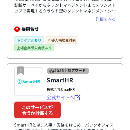
診断サーベイからタレントマネジメントまでをワンスト
ップで実現するクラウド型のタレントマネジメントシス
テムです。社員の人事評価データや資格・スキル情報な
詳細をみる
ど、あらゆる人材データを一元管理することで、業務の
効率化やデータ分析・活用が可能になります。UI・UX
要問合せ
がわかりやすく直感的に操作できるので、誰でも簡単に
使えるのが特徴。サポート体制も手厚く、企業ごとに専
トライアルあり
IT導入補助金対象
任のカスタマーサクセス担当者がつき、導入時の初期設
上場企業導入実績あり
定から導入後の運用までサポートします。タレントマネ
ジメントや人事評価制度構築における課題もスムーズに
解決しながら運用できます。料金プランは自社の状況に
合わせて選択可能です。
2
2025上期アワード
SmartHR
株式会社SmartHR
公式サイトへ
このサービスが
合うか診断する
SmartHRとは、人事・労務をはじめ、バックオフィス