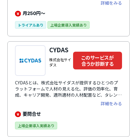
です。グッドデザイン賞(2018年)、ASPIC IoT・AI・
詳細をみる
クラウドアワード2019 基幹業務系分野グランプリ
(2019年)を受賞。人事業務にかかわるすべての情報を収
月
円～
250
集し、管理・共有・活用しやすくします。人事施策を直
感的にわかりやすく可視化することで作業効率、人事戦
トライアルあり
上場企業導入実績あり
略立案率の向上を促進。組織図の管理・シミュレーショ
ン、特殊組織の管理、従業員管理、カスタムフィールド
レイアウター、人事施策管理、評価機能、申請承認管
CYDAS
理、ワークフロー、権限管理、一括入力、2次元分析、
異動・組織シミュレーションでの最適な人材配置、退職
このサービスが
株式会社サイ
者データの蓄積による退職対策など多彩で効果的な機能
合うか診断する
ダス
を標準搭載。使いやすい人事評価システム「サイレコ」
が攻める人事を実現させます。
CYDASとは、株式会社サイダスが提供するひとつのプ
ラットフォームで人材の見える化、評価の効率化、育
成、キャリア開発、適所適材の人材配置など、タレント
マネジメントのためのデータ活用がワンプラットフォー
詳細をみる
ムで実現できる人事評価システムです。組織の状態を俯
瞰できるダッシュボードでは、入退社の経年推移や雇用
要問合せ
のバランス、離職率など、人的資本の状態をロジカルに
分析できます。人事・社員・管理職・経営者、全ての人
上場企業導入実績あり
が利用しやすい画面で日々の業務の中で情報を入力、蓄