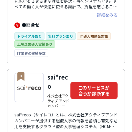
に広がるさまざまな課題を解決に導くシステムです。す
べての働く人が快適に使える設計で、負担を感じること
なく、入退社手続きや年末調整、勤怠管理、人事評価業
詳細をみる
務など、人事・労務に関わる幅広い業務を効率化しま
す。 さらに、業務の中で自然に蓄まる正確な従業員デ
要問合せ
ータによって従業員の人員配置や育成、人事評価の精度
を向上。 毎日の負担を減らしながら従業員の力を引き
トライアルあり
無料プランあり
IT導入補助金対象
出し、組織の生産性向上と持続的な成果を創出する戦略
上場企業導入実績あり
人事を実現します。
IT業界の実績多数
sai*rec
3
o
このサービスが
合うか診断する
株式会社アク
ティブ アンド
カンパニー
sai*reco（サイレコ）とは、株式会社アクティブアンド
カンパニーが提供する組織人事の情報を蓄積し有効な活
用を支援するクラウド型の人事管理システム（HCM）