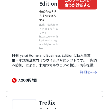
Edition
合うか診断する
株式会社ＦＦ
ＲＩセキュリ
ティ
出典：株式会社
ＦＦＲＩセキュ
リティ
https://www.ffr
i.jp/products/y
araihb/index.h
tm
FFRI yarai Home and Business Editionは個人事業
主・小規模企業向けのウイルス対策ソフトです。「先読
み防御」により、未知のマルウェアの検知・防御を徹底
します。一般的なウイルス対策ソフトとあわせて導入す
詳細をみる
ることで、より強力なセキュリティを構築できます。
円/個
7,200
Trellix