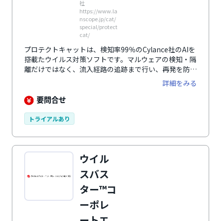
社
https://www.la
nscope.jp/cat/
special/protect
cat/
プロテクトキャットは、検知率99％のCylance社のAIを
搭載たウイルス対策ソフトです。マルウェアの検知・隔
離だけではなく、流入経路の追跡まで行い、再発を防ぎ
ます。
詳細をみる
要問合せ
トライアルあり
ウイル
スバス
ター™コ
ーポレ
ートエ