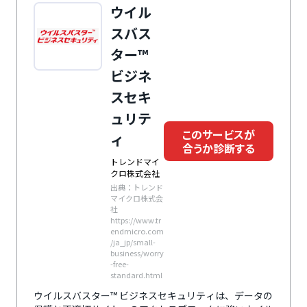
ウイル
スバス
ター™
ビジネ
スセキ
ュリテ
このサービスが
ィ
合うか診断する
トレンドマイ
クロ株式会社
出典：トレンド
マイクロ株式会
社
https://www.tr
endmicro.com
/ja_jp/small-
business/worry
-free-
standard.html
ウイルスバスター™ ビジネスセキュリティは、データの