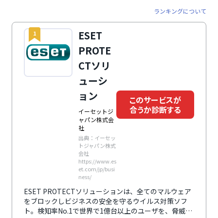
ランキングについて
ESET
1
PROTE
CTソリ
ューシ
ョン
このサービスが
合うか診断する
イーセットジ
ャパン株式会
社
出典：イーセッ
トジャパン株式
会社
https://www.es
et.com/jp/busi
ness/
ESET PROTECTソリューションは、全てのマルウェア
をブロックしビジネスの安全を守るウイルス対策ソフ
ト。検知率No.1で世界で1億台以上のユーザを、脅威か