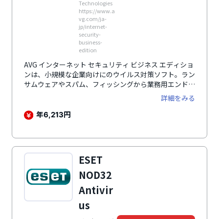
Technologies
https://www.a
vg.com/ja-
jp/internet-
security-
business-
edition
AVG インターネット セキュリティ ビジネス エディショ
ンは、小規模な企業向けにのウイルス対策ソフト。ラン
サムウェアやスパム、フィッシングから業務用エンドポ
イントなど、さまざまな面から企業のデバイスを保護し
詳細をみる
ます。
年
円
6,213
ESET
NOD32
Antivir
us