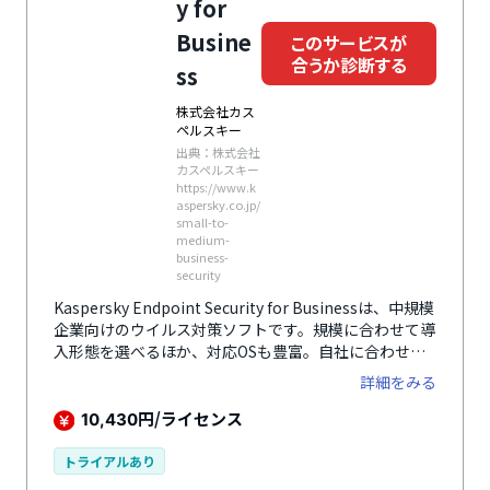
y for
Busine
このサービスが
合うか診断する
ss
株式会社カス
ペルスキー
出典：株式会社
カスペルスキー
https://www.k
aspersky.co.jp/
small-to-
medium-
business-
security
Kaspersky Endpoint Security for Businessは、中規模
企業向けのウイルス対策ソフトです。規模に合わせて導
入形態を選べるほか、対応OSも豊富。自社に合わせて
セキュリティ体制を構築できます。
詳細をみる
円/ライセンス
10,430
トライアルあり