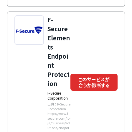
F-
Secure
Elemen
ts
Endpoi
nt
Protect
このサービスが
ion
合うか診断する
F-Secure
Corporation
出典：F-Secure
Corporation
https://www.f-
secure.com/jp-
ja/business/sol
utions/endpoi