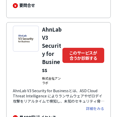
す。
要問合せ
AhnLab
V3
Securit
このサービスが
y for
合うか診断する
Busine
ss
株式会社アン
ラボ
AhnLab V3 Security for Businessとは、ASD Cloud
Threat Intelligence によりランサムウェアやゼロデイ
攻撃をリアルタイムで検知し、未知のセキュリティ脅威
を遮断して企業のIT環境を保護するウイルス対策ソフト
詳細をみる
です。 クラウドベースのマネジメントでセキュリティ
運用の利便性を向上し、セキュリティ環境構築のコスト