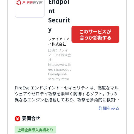
Endpoi
nt
Securit
y
このサービスが
合うか診断する
ファイア・ア
イ株式会社
出典：ファイ
ア・アイ株式会
社
https://www.fir
eeye.jp/produc
ts/endpoint-
security.html
FireEye エンドポイント・セキュリティは、高度なマル
ウェアやゼロデイ攻撃を素早く防御するソフト。3つの
異なるエンジンを搭載しており、攻撃を多角的に検知、
エンドポイントを守ります。
詳細をみる
要問合せ
上場企業導入実績あり