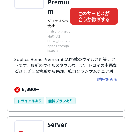
Premiu
m
このサービスが
合うか診断する
ソフォス株式
会社
出典：ソフォス
株式会社
https://home.s
ophos.com/ja-
jp.aspx
Sophos Home PremiumはAI搭載のウイルス対策ソフ
トです。最新のウイルスやマルウェア、トロイの木馬な
どさまざまな脅威から保護。強力なランサムウェア対策
で個人情報の流出も防ぎます。
詳細をみる
円
5,990
トライアルあり
無料プランあり
Server