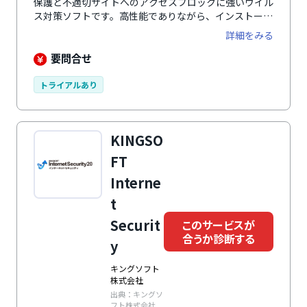
保護と不適切サイトへのアクセスブロックに強いウイル
ス対策ソフトです。高性能でありながら、インストー
ル・操作が簡単。IT領域に苦手意識をもつ中小企業でも
詳細をみる
導入しやすいでしょう。
要問合せ
トライアルあり
KINGSO
FT
Interne
t
Securit
このサービスが
合うか診断する
y
キングソフト
株式会社
出典：キングソ
フト株式会社