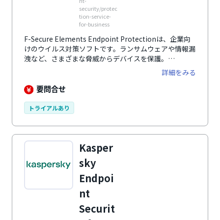
nt-
security/protec
tion-service-
for-business
F-Secure Elements Endpoint Protectionは、企業向
けのウイルス対策ソフトです。ランサムウェアや情報漏
洩など、さまざまな脅威からデバイスを保護。
Windows・Macのパソコン、iPhone・Androidと、多
詳細をみる
くのデバイスに対応しています。
要問合せ
トライアルあり
Kasper
sky
Endpoi
nt
Securit