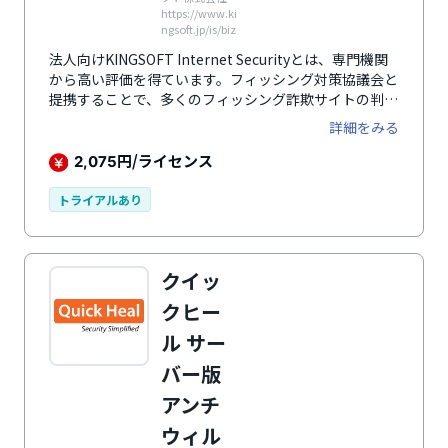
https://www.ki
ngsoft.jp/is/biz
法人向けKINGSOFT Internet Securityとは、専門機関
から高い評価を得ています。フィッシング対策協議会と
提携することで、多くのフィッシング詐欺サイトの判定
が可能にするウイルス対策ソフトです。マルウェアの感
詳細をみる
染防止・駆除の取組を行う官民連携プロジェクトにも参
画しています。
円/ライセンス
2,075
トライアルあり
クイッ
クヒー
ル サー
バー版
アンチ
ウィル