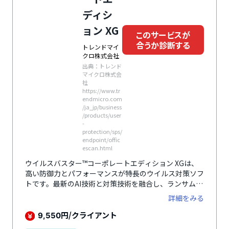
ディシ
ョン XG
このサービスが
合うか診断する
トレンドマイ
クロ株式会社
出典：トレンド
マイクロ株式会
社
https://www.tr
endmicro.com
/ja_jp/business
/products/user
-
protection/sps/
endpoint/offic
escan.html
ウイルスバスター™コーポレートエディション XGは、
高い防御力とパフォーマンスが特長のウイルス対策ソフ
トです。最新のAI技術と対策技術を融合し、ランサムウ
ェアやその他攻撃から防御します。
詳細をみる
円/クライアント
9,550