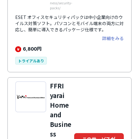
ness/security-
packs/
ESET オフィスセキュリティパックは中小企業向けのウ
イルス対策ソフト。パソコンとモバイル端末の両方に対
応し、簡単に導入できるパッケージ仕様です。
詳細をみる
円
6,800
トライアルあり
FFRI
yarai
Home
and
Busine
ss
このサービスが