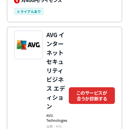
月
円/ライセンス
400
を削減します。管理サーバーと個々のデバイスを簡単に
一元管理・保護できます。さまざまな認証機関も認める
トライアルあり
製品性能を誇り、日本国内では80以上の金融機関のエ
ンドユーザーに対するセキュリティソリューションを提
供しています。
AVG イ
ンター
ネット
セキュ
リティ
ビジネ
ス エデ
このサービスが
ィショ
合うか診断する
ン
AVG
Technologies
出典：AVG