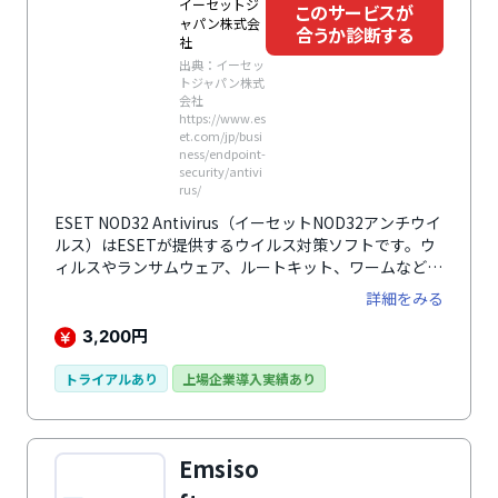
イーセットジ
このサービスが
ャパン株式会
合うか診断する
社
出典：イーセッ
トジャパン株式
会社
https://www.es
et.com/jp/busi
ness/endpoint-
security/antivi
rus/
ESET NOD32 Antivirus（イーセットNOD32アンチウイ
ルス）はESETが提供するウイルス対策ソフトです。ウ
ィルスやランサムウェア、ルートキット、ワームなど、
さまざまな脅威からデバイスを守ります。
詳細をみる
円
3,200
トライアルあり
上場企業導入実績あり
Emsiso