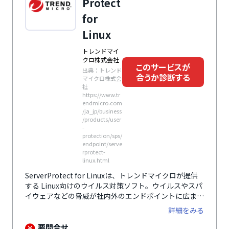
Protect
for
Linux
トレンドマイ
クロ株式会社
このサービスが
出典：トレンド
合うか診断する
マイクロ株式会
社
https://www.tr
endmicro.com
/ja_jp/business
/products/user
-
protection/sps/
endpoint/serve
rprotect-
linux.html
ServerProtect for Linuxは、トレンドマイクロが提供
する Linux向けのウイルス対策ソフト。ウイルスやスパ
イウェアなどの脅威が社内外のエンドポイントに広まる
ことを防ぎます。直感的なwebコンソールによる、ウイ
詳細をみる
ルス・不正プログラム検索、パターンファイルの更新な
どの一元管理も可能。
要問合せ