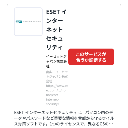
ESET イ
ンター
ネット
セキュ
リティ
このサービスが
イーセットジ
合うか診断する
ャパン株式会
社
出典：イーセッ
トジャパン株式
会社
https://www.es
et.com/jp/ho
me/eset-
internet-
security/
ESET インターネットセキュリティは、パソコン内のデ
ータやパスワードなど重要な情報を脅威から守るウイル
ス対策ソフトです。1つのライセンスで、異なるOSのデ