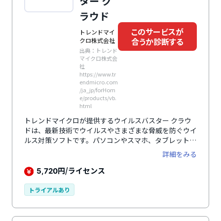
ター ク
ラウド
このサービスが
トレンドマイ
合うか診断する
クロ株式会社
出典：トレンド
マイクロ株式会
社
https://www.tr
endmicro.com
/ja_jp/forHom
e/products/vb.
html
トレンドマイクロが提供するウイルスバスター クラウ
ドは、最新技術でウイルスやさまざまな脅威を防ぐウイ
ルス対策ソフトです。パソコンやスマホ、タブレットに
も対応しており、年中無休のサポートも付いています。
詳細をみる
円/ライセンス
5,720
トライアルあり