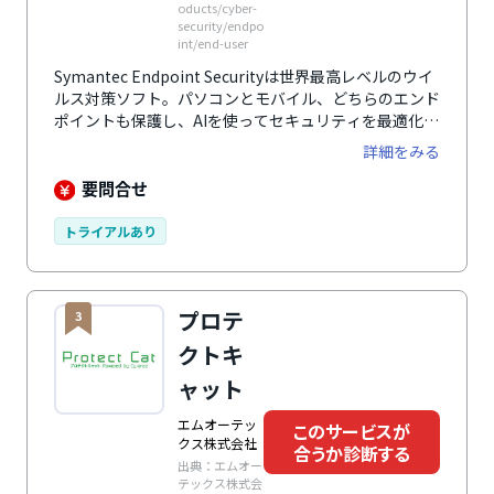
oducts/cyber-
security/endpo
int/end-user
Symantec Endpoint Securityは世界最高レベルのウイ
ルス対策ソフト。パソコンとモバイル、どちらのエンド
ポイントも保護し、AIを使ってセキュリティを最適化し
ます。
詳細をみる
要問合せ
トライアルあり
プロテ
3
クトキ
ャット
エムオーテッ
このサービスが
クス株式会社
合うか診断する
出典：エムオー
テックス株式会