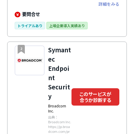
ら保護しています。
詳細をみる
要問合せ
トライアルあり
上場企業導入実績あり
Symant
2
ec
Endpoi
nt
Securit
このサービスが
y
合うか診断する
Broadcom
Inc.
出典：
Broadcom Inc.
https://jp.broa
dcom.com/pr