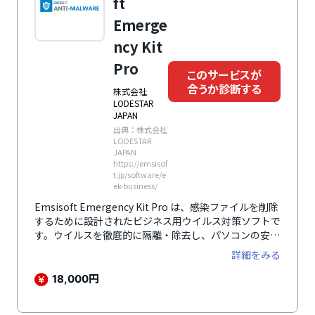
ft
Emerge
ncy Kit
Pro
このサービスが
合うか診断する
株式会社
LODESTAR
JAPAN
出典：株式会社
LODESTAR
JAPAN
https://emsisof
t.jp/software/e
ek-business/
Emsisoft Emergency Kit Pro は、感染ファイルを削除
するために設計されたビジネス用ウイルス対策ソフトで
す。ウイルスを徹底的に隔離・除去し、パソコンの安全
を保護。ソフトウェアのインストールが不要な携帯型の
詳細をみる
マルウェアスキャナも含まれています。
円
18,000