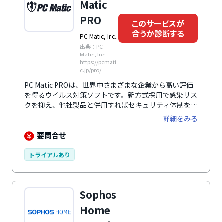
Matic
PRO
このサービスが
合うか診断する
PC Matic, Inc..
出典：PC
Matic, Inc..
https://pcmati
c.jp/pro/
PC Matic PROは、世界中さまざまな企業から高い評価
を得るウイルス対策ソフトです。新方式採用で感染リス
クを抑え、他社製品と併用すればセキュリティ体制をよ
り強化できます。
詳細をみる
要問合せ
トライアルあり
Sophos
Home