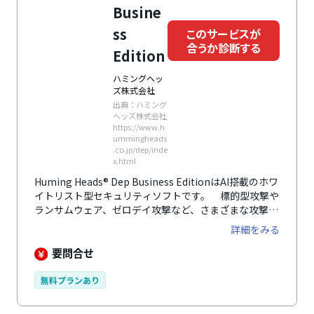
Busine
ss
このサービスが
合うか診断する
Edition
ハミングヘッ
ズ株式会社
出典：ハミング
ヘッズ株式会社
https://www.h
ummingheads
.co.jp/dep/inde
x.html
Huming Heads® Dep Business EditionはAI搭載のホワ
イトリスト型セキュリティソフトです。 標的型攻撃や
ランサムウェア、ゼロデイ攻撃など、さまざまな攻撃へ
の対策が可能。
詳細をみる
要問合せ
無料プランあり