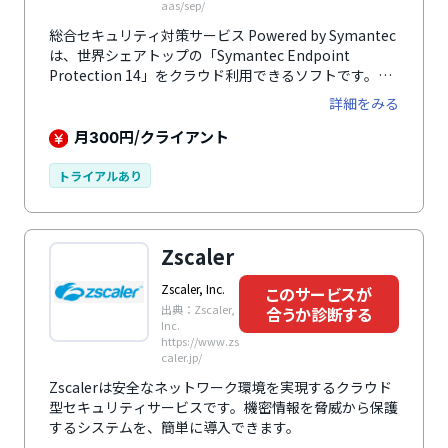
aas/sep/
総合セキュリティ対策サービス Powered by Symantec
は、世界シェアトップの「Symantec Endpoint
Protection 14」をクラウド利用できるソフトです。社
内外問わず、脅威をブロックできます。100台以上での
詳細をみる
利用も可能。
月
円/クライアント
300
トライアルあり
Zscaler
Zscaler, Inc.
このサービスが
出典：Zscaler,
合うか診断する
Inc.
https://www.zs
caler.jp/
Zscalerは安全なネットワーク環境を実現するクラウド
型セキュリティサービスです。機密情報を脅威から保護
するシステムを、簡単に導入できます。