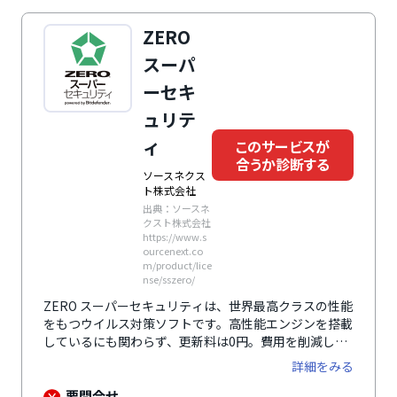
ZERO
スーパ
ーセキ
ュリテ
ィ
このサービスが
合うか診断する
ソースネクス
ト株式会社
出典：ソースネ
クスト株式会社
https://www.s
ourcenext.co
m/product/lice
nse/sszero/
ZERO スーパーセキュリティは、世界最高クラスの性能
をもつウイルス対策ソフトです。高性能エンジンを搭載
しているにも関わらず、更新料は0円。費用を削減しつ
つ最新のセキュリティ対策を導入できます。
詳細をみる
要問合せ