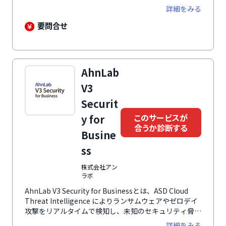
な脅威を防御します。
詳細をみる
要問合せ
AhnLab
V3
Securit
このサービスが
y for
合うか診断する
Busine
ss
株式会社アン
ラボ
AhnLab V3 Security for Businessとは、ASD Cloud
Threat Intelligence によりランサムウェアやゼロデイ
攻撃をリアルタイムで検知し、未知のセキュリティ脅威
を遮断して企業のIT環境を保護するウイルス対策ソフト
詳細をみる