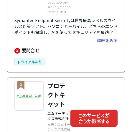
oducts/cyber-
security/endpo
int/end-user
Symantec Endpoint Securityは世界最高レベルのウイ
ルス対策ソフト。パソコンとモバイル、どちらのエンド
ポイントも保護し、AIを使ってセキュリティを最適化し
ます。
詳細をみる
要問合せ
トライアルあり
プロテ
3
クトキ
ャット
エムオーテッ
このサービスが
クス株式会社
合うか診断する
出典：エムオー
テックス株式会