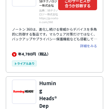
このサービスが
SBテクノロジ
合うか診断する
ー株式会社
出典：SBテクノ
ロジー株式会社
https://jp.norto
n.com/360
ノートン 360は、進化し続ける脅威からデバイスを多角
的に防御する製品です。マルウェア対策だけではなく、
バックアップやプライバシー保護機能なども搭載してい
ます。
詳細をみる
年
円（税込）
4,780
トライアルあり
Humin
g
Heads®
Dep