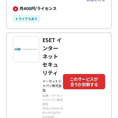
です。 クラウドベースのマネジメントでセキュリティ
運用の利便性を向上し、セキュリティ環境構築のコスト
月
円/ライセンス
400
を削減します。管理サーバーと個々のデバイスを簡単に
一元管理・保護できます。さまざまな認証機関も認める
トライアルあり
製品性能を誇り、日本国内では80以上の金融機関のエ
ンドユーザーに対するセキュリティソリューションを提
供しています。
ESET イ
ンター
ネット
セキュ
リティ
このサービスが
イーセットジ
合うか診断する
ャパン株式会
社
出典：イーセッ
トジャパン株式
会社
https://www.es
et.com/jp/ho
me/eset-