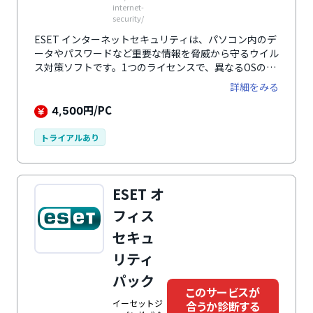
internet-
security/
ESET インターネットセキュリティは、パソコン内のデ
ータやパスワードなど重要な情報を脅威から守るウイル
ス対策ソフトです。1つのライセンスで、異なるOSのデ
バイスも一括して防御できます。
詳細をみる
円/PC
4,500
トライアルあり
ESET オ
フィス
セキュ
リティ
パック
このサービスが
イーセットジ
合うか診断する