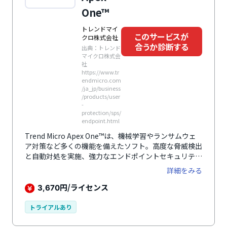
One™
トレンドマイ
このサービスが
クロ株式会社
合うか診断する
出典：トレンド
マイクロ株式会
社
https://www.tr
endmicro.com
/ja_jp/business
/products/user
-
protection/sps/
endpoint.html
Trend Micro Apex One™は、機械学習やランサムウェ
ア対策など多くの機能を備えたソフト。高度な脅威検出
と自動対処を実施、強力なエンドポイントセキュリティ
を実現します。 オンプレミス版とSaaS版の2つを提供し
詳細をみる
ており、併用も可能です。
円/ライセンス
3,670
トライアルあり