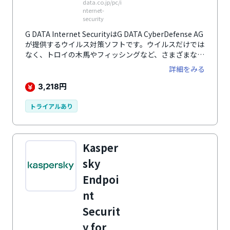
data.co.jp/pc/i
nternet-
security
G DATA Internet SecurityはG DATA CyberDefense AG
が提供するウイルス対策ソフトです。ウイルスだけでは
なく、トロイの木馬やフィッシングなど、さまざまな脅
威からデバイスを守ります。
詳細をみる
円
3,218
トライアルあり
Kasper
sky
Endpoi
nt
Securit
y for