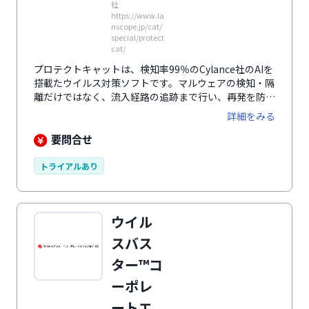
社
https://www.la
nscope.jp/cat/
special/protect
cat/
プロテクトキャットは、検知率99％のCylance社のAIを
搭載たウイルス対策ソフトです。マルウェアの検知・隔
離だけではなく、流入経路の追跡まで行い、再発を防ぎ
ます。
詳細をみる
要問合せ
トライアルあり
ウイル
スバス
ター™コ
ーポレ
ートエ