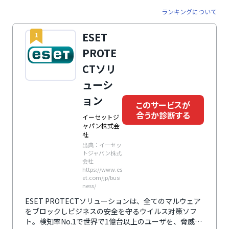
ランキングについて
ESET
1
PROTE
CTソリ
ューシ
ョン
このサービスが
合うか診断する
イーセットジ
ャパン株式会
社
出典：イーセッ
トジャパン株式
会社
https://www.es
et.com/jp/busi
ness/
ESET PROTECTソリューションは、全てのマルウェア
をブロックしビジネスの安全を守るウイルス対策ソフ
ト。検知率No.1で世界で1億台以上のユーザを、脅威か