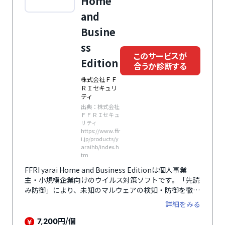
Home
and
Busine
ss
このサービスが
Edition
合うか診断する
株式会社ＦＦ
ＲＩセキュリ
ティ
出典：株式会社
ＦＦＲＩセキュ
リティ
https://www.ffr
i.jp/products/y
araihb/index.h
tm
FFRI yarai Home and Business Editionは個人事業
主・小規模企業向けのウイルス対策ソフトです。「先読
み防御」により、未知のマルウェアの検知・防御を徹底
します。一般的なウイルス対策ソフトとあわせて導入す
詳細をみる
ることで、より強力なセキュリティを構築できます。
円/個
7,200