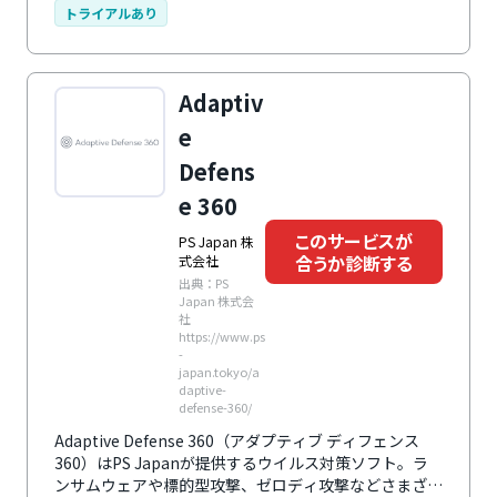
トライアルあり
Adaptiv
e
Defens
e 360
このサービスが
PS Japan 株
合うか診断する
式会社
出典：PS
Japan 株式会
社
https://www.ps
-
japan.tokyo/a
daptive-
defense-360/
Adaptive Defense 360（アダプティブ ディフェンス
360）はPS Japanが提供するウイルス対策ソフト。ラ
ンサムウェアや標的型攻撃、ゼロディ攻撃などさまざま