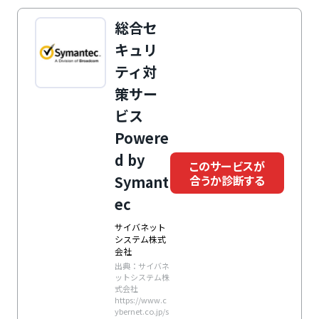
総合セ
キュリ
ティ対
策サー
ビス
Powere
d by
このサービスが
合うか診断する
Symant
ec
サイバネット
システム株式
会社
出典：サイバネ
ットシステム株
式会社
https://www.c
ybernet.co.jp/s