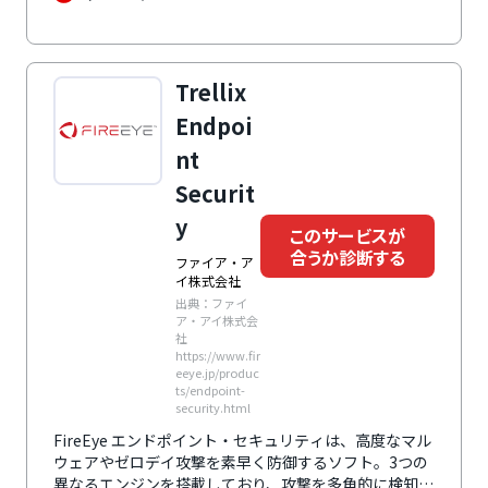
Trellix
Endpoi
nt
Securit
y
このサービスが
合うか診断する
ファイア・ア
イ株式会社
出典：ファイ
ア・アイ株式会
社
https://www.fir
eeye.jp/produc
ts/endpoint-
security.html
FireEye エンドポイント・セキュリティは、高度なマル
ウェアやゼロデイ攻撃を素早く防御するソフト。3つの
異なるエンジンを搭載しており、攻撃を多角的に検知、