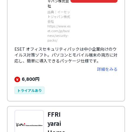
ャパン株式会
社
出典：イーセッ
トジャパン株式
会社
https://www.es
et.com/jp/busi
ness/security-
packs/
ESET オフィスセキュリティパックは中小企業向けのウ
イルス対策ソフト。パソコンとモバイル端末の両方に対
応し、簡単に導入できるパッケージ仕様です。
詳細をみる
円
6,800
トライアルあり
FFRI
yarai