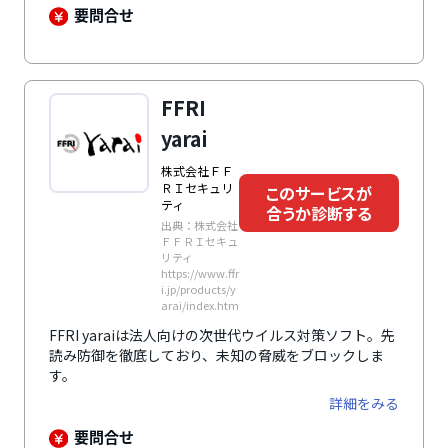
要問合せ
FFRI
yarai
株式会社ＦＦ
ＲＩセキュリ
このサービスが
ティ
合うか診断する
出典：株式会社
ＦＦＲＩセキュ
リティ
https://www.ffr
i.jp/products/y
arai/index.htm
FFRI yaraiは法人向けの次世代ウイルス対策ソフト。先
読み防御を徹底しており、未知の脅威をブロックしま
す。
詳細をみる
要問合せ