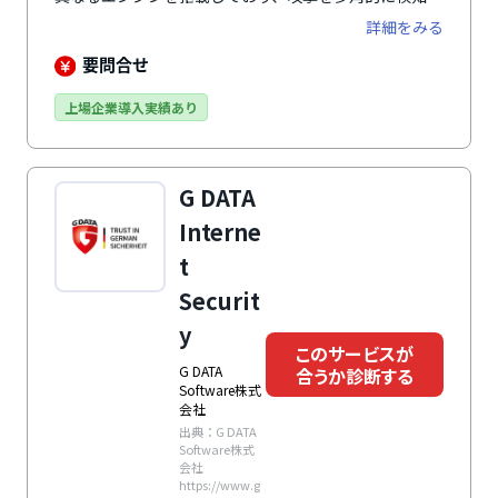
エンドポイントを守ります。
詳細をみる
要問合せ
上場企業導入実績あり
G DATA
Interne
t
Securit
y
このサービスが
G DATA
合うか診断する
Software株式
会社
出典：G DATA
Software株式
会社
https://www.g