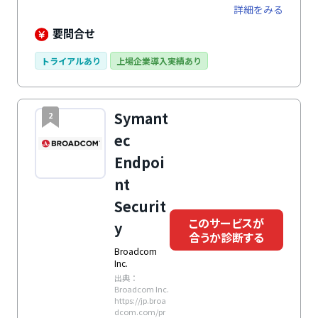
ら保護しています。
詳細をみる
要問合せ
トライアルあり
上場企業導入実績あり
Symant
2
ec
Endpoi
nt
Securit
このサービスが
y
合うか診断する
Broadcom
Inc.
出典：
Broadcom Inc.
https://jp.broa
dcom.com/pr