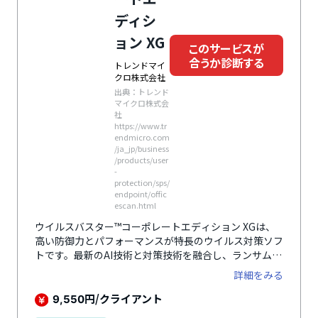
ディシ
ョン XG
このサービスが
合うか診断する
トレンドマイ
クロ株式会社
出典：トレンド
マイクロ株式会
社
https://www.tr
endmicro.com
/ja_jp/business
/products/user
-
protection/sps/
endpoint/offic
escan.html
ウイルスバスター™コーポレートエディション XGは、
高い防御力とパフォーマンスが特長のウイルス対策ソフ
トです。最新のAI技術と対策技術を融合し、ランサムウ
ェアやその他攻撃から防御します。
詳細をみる
円/クライアント
9,550