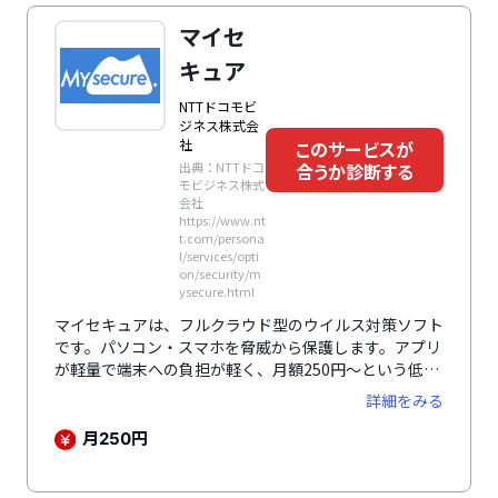
マイセ
キュア
NTTドコモビ
ジネス株式会
社
このサービスが
出典：NTTドコ
合うか診断する
モビジネス株式
会社
https://www.nt
t.com/persona
l/services/opti
on/security/m
ysecure.html
マイセキュアは、フルクラウド型のウイルス対策ソフト
です。パソコン・スマホを脅威から保護します。アプリ
が軽量で端末への負担が軽く、月額250円～という低価
格も魅力です。
詳細をみる
月
円
250