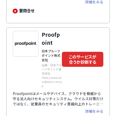
詳細をみる
要問合せ
Proofp
oint
日本プルーフ
ポイント株式
このサービスが
会社
合うか診断する
出典：日本プル
ーフポイント株
式会社
https://www.pr
oofpoint.com/j
p
Proofpointはメールやデバイス、クラウドを脅威から
守る法人向けセキュリティシステム。ウイルス対策だけ
ではなく、従業員のセキュリティ意識向上のトレーニン
グも実施可能です。
詳細をみる