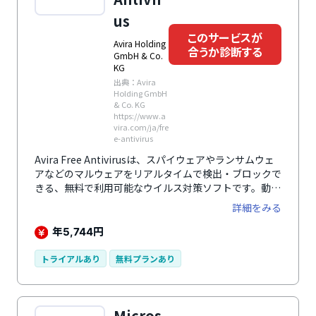
us
このサービスが
Avira Holding
合うか診断する
GmbH & Co.
KG
出典：Avira
Holding GmbH
& Co. KG
https://www.a
vira.com/ja/fre
e-antivirus
Avira Free Antivirusは、スパイウェアやランサムウェ
アなどのマルウェアをリアルタイムで検出・ブロックで
きる、無料で利用可能なウイルス対策ソフトです。動作
の軽さに優れており、デバイスのパフォーマンスを損な
詳細をみる
うことなく安全性を確保できます。さらに、VPN機能
（通信量に制限あり）やパスワード管理ツールなどを含
年
円
5,744
む「Avira Free Security」として提供されており、ウイ
ルス対策に加えてプライバシー保護やシステム最適化と
トライアルあり
無料プランあり
いった幅広いニーズにも対応します。
Micros