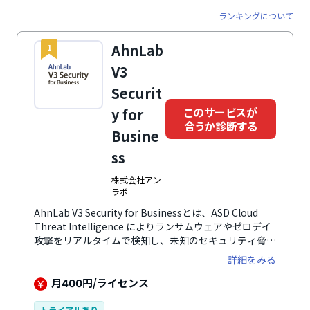
ランキングについて
AhnLab
1
V3
Securit
このサービスが
y for
合うか診断する
Busine
ss
株式会社アン
ラボ
AhnLab V3 Security for Businessとは、ASD Cloud
Threat Intelligence によりランサムウェアやゼロデイ
攻撃をリアルタイムで検知し、未知のセキュリティ脅威
を遮断して企業のIT環境を保護するウイルス対策ソフト
詳細をみる
です。 クラウドベースのマネジメントでセキュリティ
運用の利便性を向上し、セキュリティ環境構築のコスト
月
円/ライセンス
400
を削減します。管理サーバーと個々のデバイスを簡単に
一元管理・保護できます。さまざまな認証機関も認める
トライアルあり