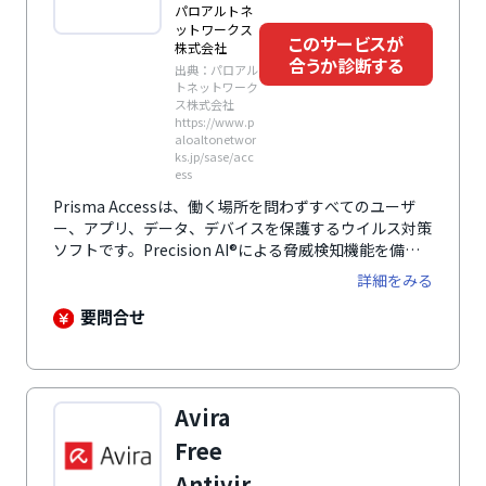
パロアルトネ
ットワークス
このサービスが
株式会社
合うか診断する
出典：パロアル
トネットワーク
ス株式会社
https://www.p
aloaltonetwor
ks.jp/sase/acc
ess
Prisma Accessは、働く場所を問わずすべてのユーザ
ー、アプリ、データ、デバイスを保護するウイルス対策
ソフトです。Precision AI®による脅威検知機能を備
え、1日309億件を超える攻撃をリアルタイムで防御し
詳細をみる
ます。リモートワークや海外拠点からも安定した通信を
確保。ZTN A、SWG、CASB、FWaaSなど複数の機能を
要問合せ
統合管理でき、運用負荷を軽減します。単一プラットフ
ォームでセキュリティを集約し、導入効果を高めるクラ
ウド基盤です。
Avira
Free
Antivir