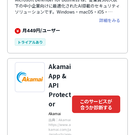
下の中小企業向けに最適化されたAI搭載のセキュリティ
ソリューションです。Windows・macOS・iOS・
Android™ に対応し、次世代ウイルス対策や自動攻撃妨
詳細をみる
害機能を通じて、ランサムウェアやマルウェア、フィッ
シングなどの脅威からデバイスを保護。脆弱性の優先順
月
円/ユーザー
449
位付けや修復支援、月次のセキュリティレポート機能を
備え、運用負荷を軽減します。
トライアルあり
Akamai
App &
API
Protect
このサービスが
or
合うか診断する
Akamai
出典：Akamai
https://www.a
kamai.com/ja
/products/app-