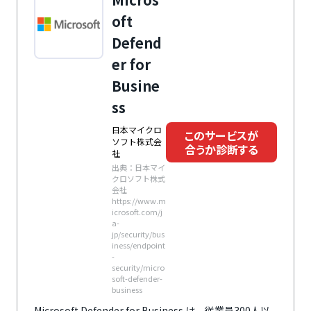
oft
Defend
er for
Busine
ss
日本マイクロ
このサービスが
ソフト株式会
合うか診断する
社
出典：日本マイ
クロソフト株式
会社
https://www.m
icrosoft.com/j
a-
jp/security/bus
iness/endpoint
-
security/micro
soft-defender-
business
Microsoft Defender for Business は、従業員300人以