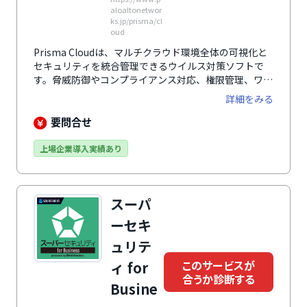
aloaltonetwor
ks.jp/prisma/cl
oud
Prisma Cloudは、マルチクラウド環境全体の可視化と
セキュリティを統合管理できるウイルス対策ソフトで
す。脅威防御やコンプライアンス対応、権限管理、ワー
クロード保護などを一元的に実施。開発から運用までの
詳細をみる
全工程でリスクを軽減します。AWS・Azure・GCPなど
主要クラウドを横断的にカバーし、複雑になりがちなセ
要問合せ
キュリティ運用をシンプルにします。
上場企業導入実績あり
スーパ
ーセキ
ュリテ
このサービスが
ィ for
合うか診断する
Busine