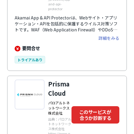
and-api-
protector
Akamai App & API Protectorは、Webサイト・アプリ
ケーション・APIを包括的に保護するウイルス対策ソフ
トです。WAF（Web Application Firewall）やDDoS防
御、ボット対策、機密情報保護などを単一プラットフォ
詳細をみる
ームで統合。Adaptive Security Engineが脅威パターン
を学習し、ゼロデイ攻撃やCVE、API悪用など進化する
要問合せ
攻撃にもリアルタイムで対応します。自動アップデート
や機械学習によるセルフチューニングで、運用負荷を最
トライアルあり
小限に抑えながら高水準の防御を実現します。
Prisma
Cloud
パロアルトネ
ットワークス
このサービスが
株式会社
合うか診断する
出典：パロアル
トネットワーク
ス株式会社
https://www.p