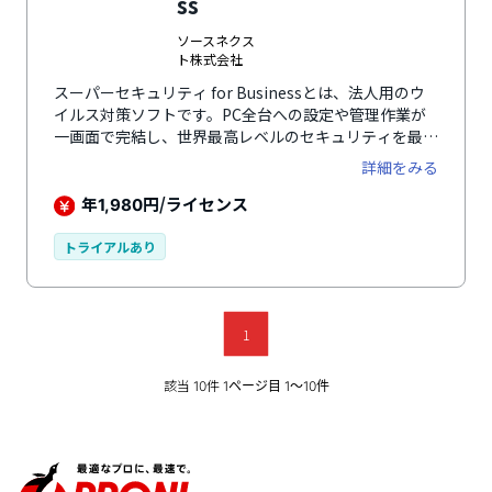
ss
ソースネクス
ト株式会社
スーパーセキュリティ for Businessとは、法人用のウ
イルス対策ソフトです。PC全台への設定や管理作業が
一画面で完結し、世界最高レベルのセキュリティを最安
の価格で実現します。管理サーバーの構築は不要で、保
詳細をみる
守費もかかりません。少ないリソースで、さまざまなサ
イバー攻撃からビジネスを守ります。世界最高レベルの
年
円/ライセンス
1,980
性能であるのが大きな特徴のひとつです。製品性能は各
国で高く評価され、第三者機関による性能テストでも継
トライアルあり
続して高い評価を得ています。高品質ながら国内最安ク
ラスの価格を実現しており、コストの削減にも大きく貢
献します。日本語で使いやすい管理コンソールを提供し
ている点も魅力です。管理しているエンドポイントの状
1
況がブラウザにて一目で認識できるため、必要なセキュ
リティ対策をすぐに把握できます。
該当
件
10
1ページ目 1〜10件