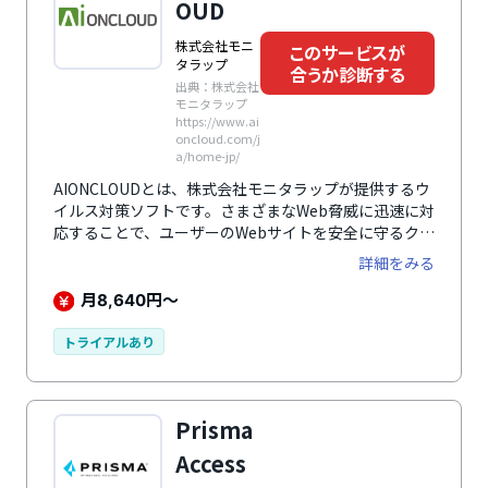
OUD
株式会社モニ
このサービスが
タラップ
合うか診断する
出典：株式会社
モニタラップ
https://www.ai
oncloud.com/j
a/home-jp/
AIONCLOUDとは、株式会社モニタラップが提供するウ
イルス対策ソフトです。さまざまなWeb脅威に迅速に対
応することで、ユーザーのWebサイトを安全に守るクラ
ウド型オールインワンWEBセキュリティーサービスで
詳細をみる
す。
月
円～
8,640
トライアルあり
Prisma
Access