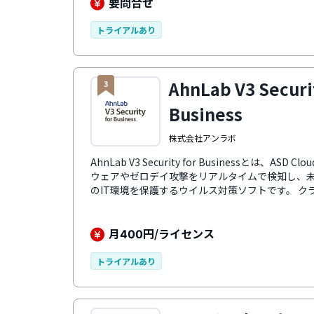
要問合せ
トライアルあり
AhnLab V3 Securi
3
Business
株式会社アンラボ
AhnLab V3 Security for Businessとは、ASD Cl
ウェアやゼロデイ攻撃をリアルタイムで検知し、
のIT環境を保護するウイルス対策ソフトです。 
ティ運用の利便性を向上し、セキュリティ環境構
と個々のデバイスを簡単に一元管理・保護できま
能を誇り、日本国内では80以上の金融機関のエン
月
円/ライセンス
400
ーションを提供しています。
トライアルあり