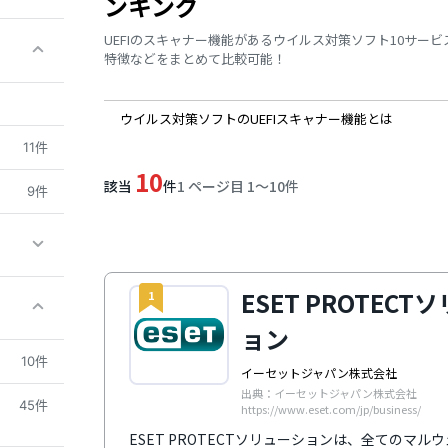
ンキング
UEFIのスキャナー機能があるウイルス対策ソフト10サー
特徴などをまとめて比較可能！
ウイルス対策ソフトのUEFIスキャナー機能とは
11件
10
該当
件
1 ページ目 1〜10件
9件
ESET PROTECT
1
ョン
10件
イーセットジャパン株式会社
出典：イーセットジャパン株式会社
45件
https://www.eset.com/jp/business/
ESET PROTECTソリューションは、全てのマ