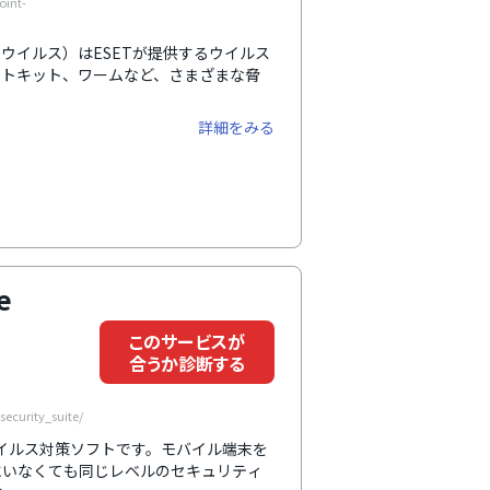
oint-
32アンチウイルス）はESETが提供するウイルス
ートキット、ワームなど、さまざまな脅
詳細をみる
e
このサービスが
合うか診断する
security_suite/
は企業向けのウイルス対策ソフトです。モバイル端末を
にいなくても同じレベルのセキュリティ