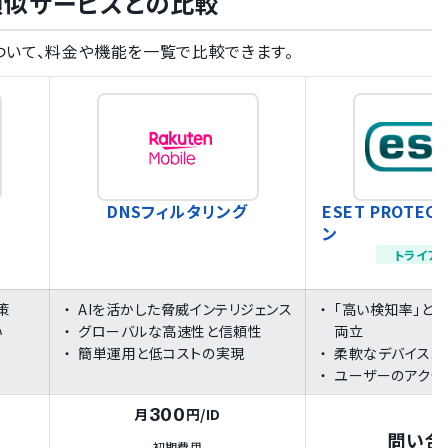
tyと類似サービスとの比較
ービスについて、料金や機能を一覧で比較できます。
DNSフィルタリング
ESET PROTE
ン
トライア
策
AIを活かした脅威インテリジェンス
「高い検知率」と「
い
グローバルな高速性と信頼性
両立
簡単運用と低コストの実現
柔軟なデバイスコ
ユーザーのアクセ
300
月
円
/ID
問い合
初期費用