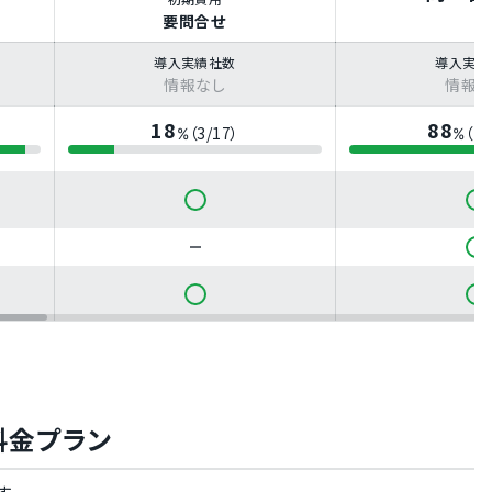
要問合せ
導入実績社数
導入実績
情報なし
情報な
18
88
（3/17）
（15
%
%
yの料金プラン