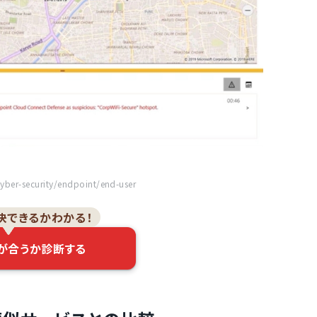
ber-security/endpoint/end-user
決できるかわかる！
が合うか診断する