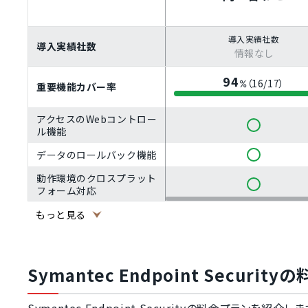
導入実績社数
導入実績社数
情報なし
94
（16/17）
%
重要機能カバー率
アクセスのWebコントロー
ル機能
データのロールバック機能
動作環境のクロスプラット
フォーム対応
デバイスコントロール機能
もっと見る
ファイアウォール機能
メール保護（メールフィル
Symantec Endpoint Securit
タリング）機能
Webサイトの保護機能