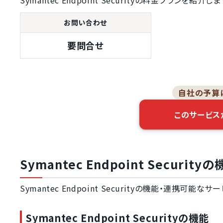
Symantec Endpoint Securityの料金プランを紹介しま
感染データのパターンマッ
チング機能
お問い合わせ
リアルタイム保護（常駐検
査）機能
要問合せ
マルウェアの静的解析機能
マルウェアの動的解析機能
自社の予算
ウイルスの振る舞い検知機
能
このサービス
エクスプロイト（脆弱性）
ブロック機能
フィッシング対策機能
Symantec Endpoint Securi
EDR（エンドポイントで
の脅威検知）機能
Symantec Endpoint Securityの機能・連携可能な
システムの自動アップデー
ト機能
所有端末の管理コンソール
Symantec Endpoint Securityの機能