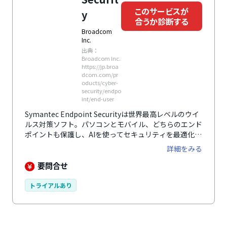
このサービスが
y
合うか診断する
Broadcom
Inc.
出典：
Broadcom Inc.
https://jp.broa
dcom.com/pr
oducts/cyber-
security/endpo
int/end-user
Symantec Endpoint Securityは世界最高レベルのウイ
ルス対策ソフト。パソコンとモバイル、どちらのエンド
ポイントも保護し、AIを使ってセキュリティを最適化し
ます。
詳細をみる
要問合せ
トライアルあり