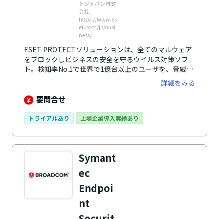
トジャパン株式
会社
https://www.es
et.com/jp/busi
ness/
ESET PROTECTソリューションは、全てのマルウェア
をブロックしビジネスの安全を守るウイルス対策ソフ
ト。検知率No.1で世界で1億台以上のユーザを、脅威か
ら保護しています。
詳細をみる
要問合せ
トライアルあり
上場企業導入実績あり
Symant
ec
Endpoi
nt
Securit