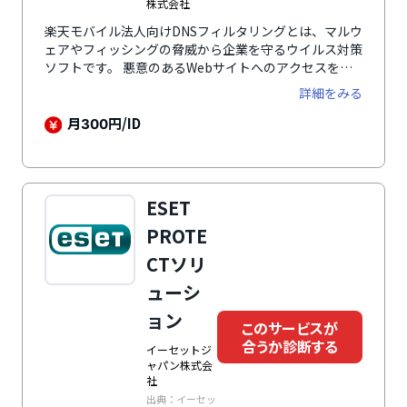
株式会社
楽天モバイル法人向けDNSフィルタリングとは、マルウ
ェアやフィッシングの脅威から企業を守るウイルス対策
ソフトです。 悪意のあるWebサイトへのアクセスをブ
ロックし、マルウェア感染やフィッシング詐欺から企業
詳細をみる
ネットワークを保護します。また、業務に不要なサイト
へのアクセスを制限することで、情報漏洩リスク低減と
月
円/ID
300
生産性向上に貢献。クラウド型サービスのため専用機器
導入や複雑な設定は不要で、手軽に高度なセキュリティ
対策を実現します。テレワーク環境でも一貫したセキュ
リティポリシーを適用可能です。
ESET
PROTE
CTソリ
ューシ
ョン
このサービスが
合うか診断する
イーセットジ
ャパン株式会
社
出典：イーセッ