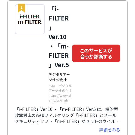
「i-
1
FILTER
」
Ver.10
・「m-
このサービスが
FILTER
合うか診断する
」Ver.5
デジタルアー
ツ株式会社
出典：デジタル
アーツ株式会社
https://www.d
aj.jp/bs/ifmf/
「i-FILTER」Ver.10 ・「m-FILTER」Ver.5 は、標的型
攻撃対応のwebフィルタリング「i-FILTER」とメール
セキュリティソフト「m-FILTER」がセットのウイルス
対策ソフトです。メールの入口・出口を両方対策し、ホ
詳細をみる
ワイト運用を実現します。