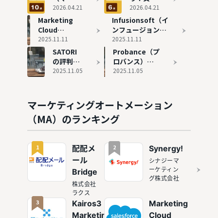
ティング
2026.04.21
の安いお
2026.04.21
オートメ
すすめの
Marketing
Infusionsoft（イ
ーショ
MAツール
Cloud
ンフュージョンソ
ン）おす
6選を紹
Account
2025.11.11
フト）の評判と実
2025.11.11
すめ10選
介
Engagement
態
SATORI
Probance（プ
を徹底比
の評判と実態
の評判と
ロバンス）の
較
実態
2025.11.05
評判と実態
2025.11.05
マーケティングオートメーション
（MA）のランキング
1
2
配配メ
Synergy!
ール
シナジーマ
ーケティン
Bridge
グ株式会社
株式会社
ラクス
3
Kairos3
Marketing
Marketing
Cloud