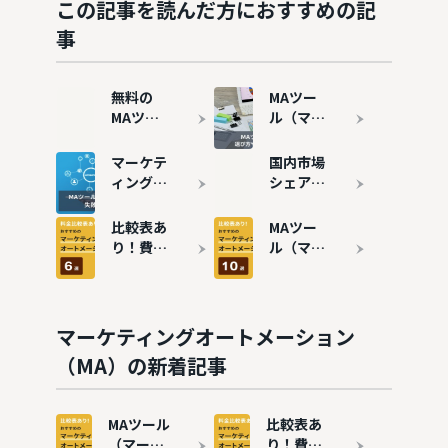
この記事を読んだ方におすすめの記
事
無料の
MAツー
MAツー
ル（マー
ル（マー
ケティン
ケティン
グオート
マーケテ
国内市場
グオート
メーショ
ィングオ
シェア・
メーショ
ン）と
ートメー
導入数が
ン）7選
は？機能
ションツ
多いMA
比較表あ
MAツー
｜メリッ
やメリッ
ール
ツール10
り！費用
ル（マー
トや注意
ト・デメ
（MA）
選を紹介
の安いお
ケティン
点も解説
リット、
の導入事
すすめの
グオート
選び方を
例8選 |
MAツー
メーショ
解説
失敗事例
ル6選を
ン）おす
マーケティングオートメーション
も解説
紹介
すめ10選
（MA）の新着記事
を徹底比
較
MAツール
比較表あ
（マーケ
り！費用