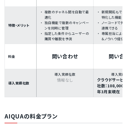
複数のチャネル間を自動で最
新規開拓もでき
適化
特化した機能
独自機能で複数のキャンペー
ノーコードで外
特徴・メリット
ンを同時に管理
連携できる
指定した条件からユーザーの
専属担当による
購買や離脱を予測
＆ノウハウ提供
問い合わせ
問い合
料金
導入実績社数
導入実績
クラウドサービ
情報なし
導入実績社数
社数：108,000
年3月末現在
AIQUAの料金プラン