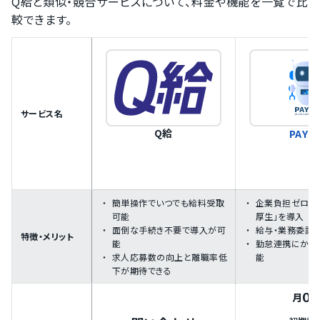
Q給と類似・競合サービスについて、料金や機能を一覧で比
較できます。
サービス名
Q給
PAYM
簡単操作でいつでも給料受取
企業負担ゼロで
可能
厚生」を導入
面倒な手続き不要で導入が可
給与・業務委託
特徴・メリット
能
勤怠連携にかか
求人応募数の向上と離職率低
能
下が期待できる
0
月