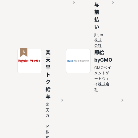
与
前
払
い
jinjer
株式
会社
3
楽
即給
天
byGMO
早
GMOペイ
メントゲ
ト
ートウェ
ク
イ株式会
給
社
与
楽
天
カ
ー
ド
株
式