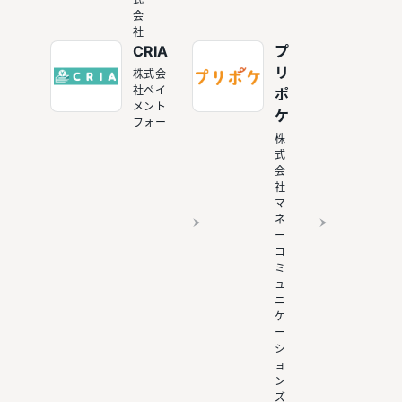
会
社
CRIA
プ
リ
株式会
社ペイ
ポ
メント
ケ
フォー
株
式
会
社
マ
ネ
ー
コ
ミ
ュ
ニ
ケ
ー
シ
ョ
ン
ズ