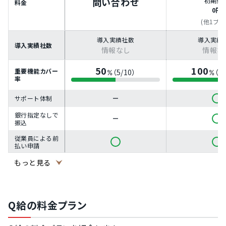
問い合わせ
初期費
料金
0円
(他1プラ
導入実績社数
導入実績
導入実績社数
情報なし
情報な
50
100
重要機能カバー
（5/10）
（1
%
%
率
サポート体制
銀行指定なしで
振込
従業員による前
払い申請
もっと見る
即時振込
スマホ対応
PC対応
Q給の料金プラン
CSV形式での従
業員情報・勤怠