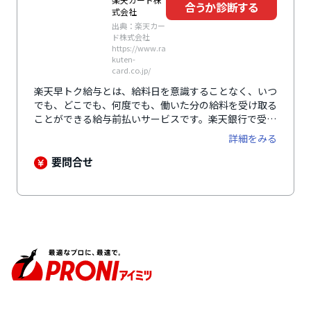
合うか診断する
式会社
出典：楽天カー
ド株式会社
https://www.ra
kuten-
card.co.jp/
楽天早トク給与とは、給料日を意識することなく、いつ
でも、どこでも、何度でも、働いた分の給料を受け取る
ことができる給与前払いサービスです。楽天銀行で受け
取れば、給料と一緒に楽天ポイントももらうことができ
詳細をみる
るほか、振込手数料もかかりません。もちろん、楽天銀
行以外の銀行口座でも受け取り可能です。「立替型」や
要問合せ
「貸付型」とは異なり、企業の法人口座から直接従業員
の銀行口座に振り込まれるため、給与支払いの原則に則
ったクリアなサービスとして安心感があります。また、
導入・運用に際して企業や従業員をサポートするための
コールセンターを設置するなど、万全のフォロー体制を
整えています。