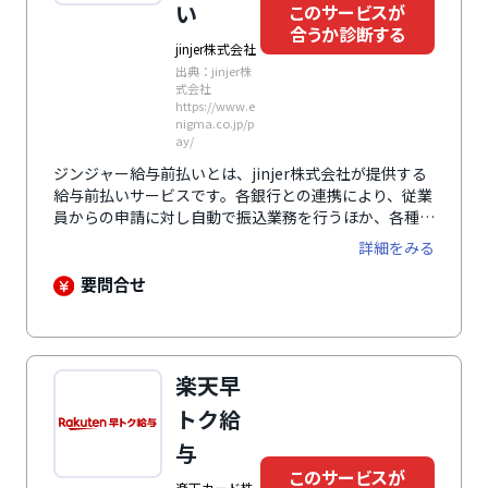
い
このサービスが
合うか診断する
jinjer株式会社
出典：jinjer株
式会社
https://www.e
nigma.co.jp/p
ay/
ジンジャー給与前払いとは、jinjer株式会社が提供する
給与前払いサービスです。各銀行との連携により、従業
員からの申請に対し自動で振込業務を行うほか、各種勤
怠管理システムや給与計算システムとの連携により担当
詳細をみる
者の業務負担を軽くします。給与の前払が可能になるこ
とで、求人応募数の向上や従業員の定着率向上にもつな
要問合せ
がります。さらに、SSLによる通信の暗号化や二段階認
証の利用、管理者以外の操作履歴の閲覧が可能といった
セキュリティ対策により、データの安全と保護を確保し
ています。福利厚生サービスの一つとして多くの企業の
楽天早
導入実績があり、テレビなどのメディアにも多数取り上
げられ注目されています。
トク給
与
このサービスが
楽天カード株