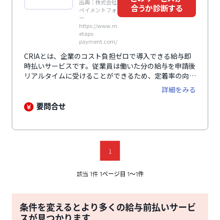
出典：株式会社
合うか診断する
ペイメントフォ
ー
https://www.m
etaps-
payment.com/
CRIAとは、企業のコスト負担ゼロで導入できる給与即
時払いサービスです。従業員は働いた分の給与を申請後
リアルタイムに受けることができるため、定着率の向上
が期待できます。「日払い週払い」や「給与前払い」と
詳細をみる
いったワードを気にする求人者にも強くアピールするこ
とができ、求人応募数の増加にもつながります。サービ
要問合せ
ス申込みから2週間で導入でき、導入後はセブン銀行と
のシステム連携によって申請後すぐにサービスを利用、
リアルタイムで現金を受け取ることができます。企業の
コスト負担がないだけでなく、従業員にかかる手数料も
1
業界最安水準と、トータルコストも業界最安を実現して
います。
該当
件
1
1ページ目 1〜1件
条件を変えるとより多くの給与前払いサービ
スが見つかります