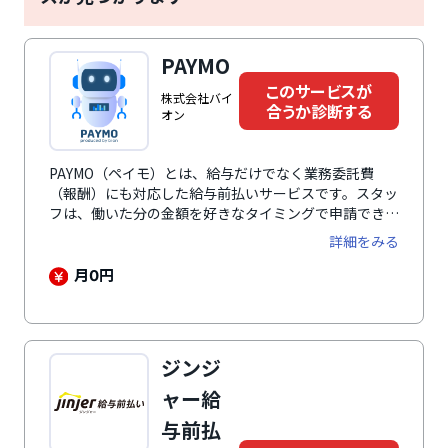
PAYMO
このサービスが
株式会社バイ
合うか診断する
オン
PAYMO（ペイモ）とは、給与だけでなく業務委託費
（報酬）にも対応した給与前払いサービスです。スタッ
フは、働いた分の金額を好きなタイミングで申請でき、
24時間365日ほぼリアルタイムで口座に入金されます。
詳細をみる
導入にあたって初期費用・月額費用など企業負担は一切
ありません。さらに、立替払いと直接払いのどちらにも
月
円
0
対応しているため、自社の運用や社内ルールに合わせて
無理なく導入できます。
ジンジ
ャー給
与前払