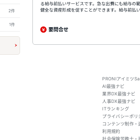
る給与前払いサービスです。急な出費にも給与の
健全な資産形成を促すことができます。給与前払
2件
も止まりやすくなるため、応募数の増加につなが
て従業員の離職率低下も期待できます。事前に雇
1件
型」と、一時的にGMO-PGが立て替え、後日清算
要問合せ
合わせた2種類の仕組みから選択可能。サービス開始
す。
PRONIアイミツSa
AI最強ナビ
業界DX最強ナビ
人事DX最強ナビ
ITランキング
プライバシーポリ
コンテンツ制作・
利用規約
社会保険労務士・