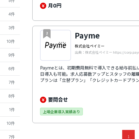
5件
月
円
0
4件
3件
Payme
2
10件
株式会社ペイミー
出典：株式会社ペイミー https://corp.paym
9件
Paymeとは、初期費用無料で導入できる給与前
6件
日導入も可能。求人応募数アップとスタッフの離
プランは「立替プラン」「クレジットカードプラン
7件
銀行口座を使用する「デポジットプラン」であれば3
可能です。多くの勤怠管理システムや給与計算シ
8件
運用工数を削減。利用開始から利用開始後まで、
要問合せ
制で導入をサポートします。
1件
上場企業導入実績あり
10件
1
7件