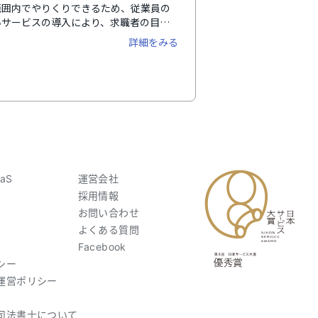
範囲内でやりくりできるため、従業員の
いサービスの導入により、求職者の目に
ります。さらに福利厚生サービスととし
詳細をみる
用主が資金を準備しておく「デポジット
する「立替型」と、導入企業のニーズに
以来1,000社以上の導入実績がありま
aS
運営会社
採用情報
お問い合わせ
よくある質問
Facebook
シー
運営ポリシー
司法書士について