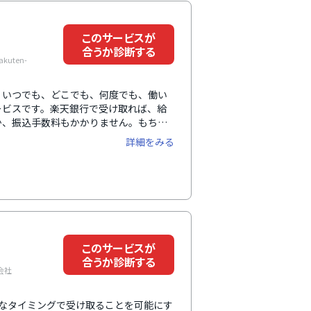
このサービスが
合うか診断する
kuten-
、いつでも、どこでも、何度でも、働い
ービスです。楽天銀行で受け取れば、給
か、振込手数料もかかりません。もちろ
す。「立替型」や「貸付型」とは異な
詳細をみる
振り込まれるため、給与支払いの原則に
。また、導入・運用に際して企業や従業
るなど、万全のフォロー体制を整えてい
このサービスが
合うか診断する
会社
きなタイミングで受け取ることを可能にす