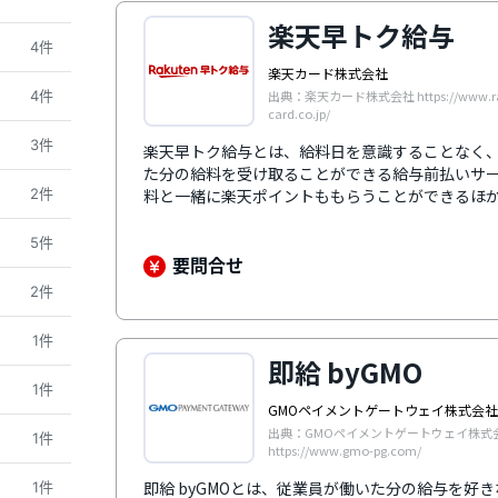
楽天早トク給与
4件
楽天カード株式会社
4件
出典：楽天カード株式会社 https://www.ra
card.co.jp/
3件
楽天早トク給与とは、給料日を意識することなく
た分の給料を受け取ることができる給与前払いサ
2件
料と一緒に楽天ポイントももらうことができるほ
ん、楽天銀行以外の銀行口座でも受け取り可能で
り、企業の法人口座から直接従業員の銀行口座に
5件
則ったクリアなサービスとして安心感があります
要問合せ
員をサポートするためのコールセンターを設置す
2件
ます。
1件
即給 byGMO
1件
GMOペイメントゲートウェイ株式会社
出典：GMOペイメントゲートウェイ株式
1件
https://www.gmo-pg.com/
即給 byGMOとは、従業員が働いた分の給与を好
1件