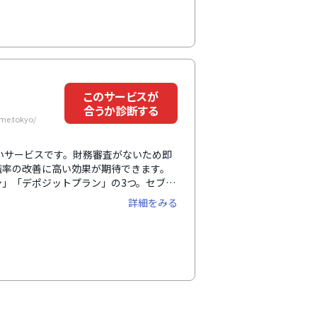
このサービスが
合うか診断する
e.tokyo/
払いサービスです。財務審査がないため即
職率の改善に高い効果が期待できます。
」「デポジットプラン」の3つ。セブン
65日24時間、リアルタイムの振込が
詳細をみる
ステムなどと連携することで、導入時の
マンツーマンによる充実したフォロー体