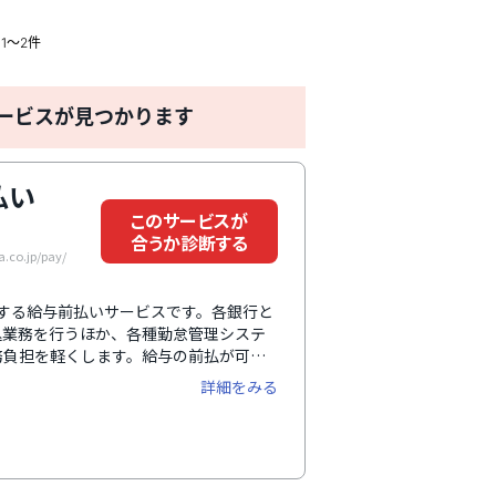
1〜2件
ービスが見つかります
払い
このサービスが
合うか診断する
co.jp/pay/
提供する給与前払いサービスです。各銀行と
込業務を行うほか、各種勤怠管理システ
務負担を軽くします。給与の前払が可能
向上にもつながります。さらに、SSLに
詳細をみる
外の操作履歴の閲覧が可能といったセキ
しています。福利厚生サービスの一つと
メディアにも多数取り上げられ注目され