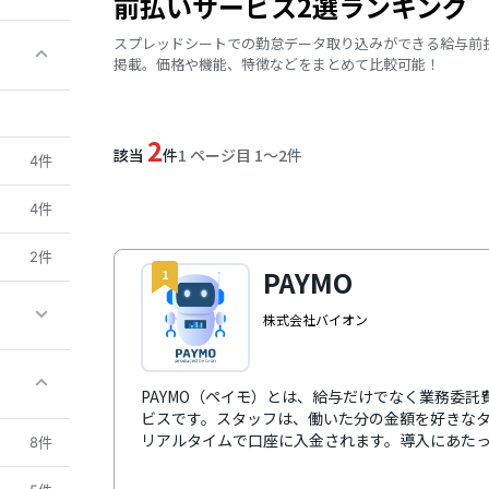
前払いサービス2選ランキング
スプレッドシートでの勤怠データ取り込みができる給与前
掲載。価格や機能、特徴などをまとめて比較可能！
2
該当
件
1 ページ目 1〜2件
4件
4件
2件
PAYMO
1
株式会社バイオン
PAYMO（ペイモ）とは、給与だけでなく業務委
ビスです。スタッフは、働いた分の金額を好きなタイ
リアルタイムで口座に入金されます。導入にあた
8件
一切ありません。さらに、立替払いと直接払いの
用や社内ルールに合わせて無理なく導入できます