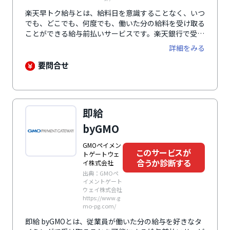
楽天早トク給与とは、給料日を意識することなく、いつ
でも、どこでも、何度でも、働いた分の給料を受け取る
ことができる給与前払いサービスです。楽天銀行で受け
取れば、給料と一緒に楽天ポイントももらうことができ
詳細をみる
るほか、振込手数料もかかりません。もちろん、楽天銀
行以外の銀行口座でも受け取り可能です。「立替型」や
要問合せ
「貸付型」とは異なり、企業の法人口座から直接従業員
の銀行口座に振り込まれるため、給与支払いの原則に則
ったクリアなサービスとして安心感があります。また、
導入・運用に際して企業や従業員をサポートするための
即給
コールセンターを設置するなど、万全のフォロー体制を
整えています。
byGMO
GMOペイメン
このサービスが
トゲートウェ
合うか診断する
イ株式会社
出典：GMOペ
イメントゲート
ウェイ株式会社
https://www.g
mo-pg.com/
即給 byGMOとは、従業員が働いた分の給与を好きなタ