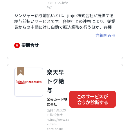
nigma.co.jp/p
ay/
ジンジャー給与前払いとは、jinjer株式会社が提供する
給与前払いサービスです。各銀行との連携により、従業
員からの申請に対し自動で振込業務を行うほか、各種勤
怠管理システムや給与計算システムとの連携により担当
詳細をみる
者の業務負担を軽くします。給与の前払が可能になるこ
とで、求人応募数の向上や従業員の定着率向上にもつな
要問合せ
がります。さらに、SSLによる通信の暗号化や二段階認
証の利用、管理者以外の操作履歴の閲覧が可能といった
セキュリティ対策により、データの安全と保護を確保し
ています。福利厚生サービスの一つとして多くの企業の
楽天早
3
導入実績があり、テレビなどのメディアにも多数取り上
げられ注目されています。
トク給
与
このサービスが
楽天カード株
合うか診断する
式会社
出典：楽天カー
ド株式会社
https://www.ra
kuten-
card.co.jp/