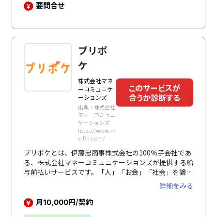
とができ、求人応募数の増加にもつながります。サービ
要問合せ
ス申込みから2週間で導入でき、導入後はセブン銀行と
のシステム連携によって申請後すぐにサービスを利用、
リアルタイムで現金を受け取ることができます。企業の
コスト負担がないだけでなく、従業員にかかる手数料も
プリポ
業界最安水準と、トータルコストも業界最安を実現して
います。
ケ
株式会社マネ
このサービスが
ーコミュニケ
合うか診断する
ーションズ
出典：株式会社
マネーコミュニ
ケーションズ
https://www.m
c-fin.com/
プリポケとは、伊藤忠商事株式会社の100％子会社であ
る、株式会社マネーコミュニケーションズが提供する給
与前払いサービスです。「人」「お金」「社会」を繋ぐ
新たなソリューションとして、給料日を待たずに働いた
詳細をみる
分の給与を受け取ることができ、求人応募数向上と従業
員の定着率アップに貢献します。「立替払い型プラン」
月
円/契約
10,000
と「直接払い型プラン」の2種類のプランでキャッシュ