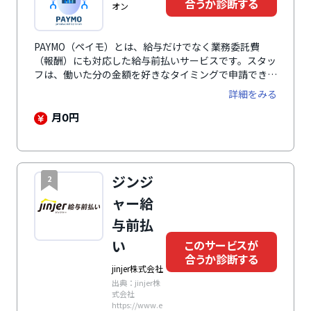
合うか診断する
オン
PAYMO（ペイモ）とは、給与だけでなく業務委託費
（報酬）にも対応した給与前払いサービスです。スタッ
フは、働いた分の金額を好きなタイミングで申請でき、
24時間365日ほぼリアルタイムで口座に入金されます。
詳細をみる
導入にあたって初期費用・月額費用など企業負担は一切
ありません。さらに、立替払いと直接払いのどちらにも
月
円
0
対応しているため、自社の運用や社内ルールに合わせて
無理なく導入できます。
ジンジ
2
ャー給
与前払
い
このサービスが
合うか診断する
jinjer株式会社
出典：jinjer株
式会社
https://www.e