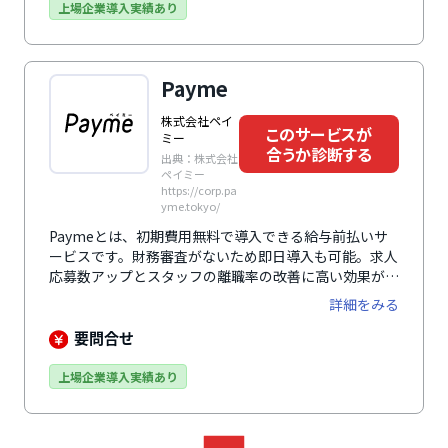
フローへの影響も考慮するなど、多様な企業ニーズに応
上場企業導入実績あり
えます。従業員が負担する立替払い手数料は1.5%と業
界最安水準、操作方法はいたってシンプル。スマートフ
ォンから24時間いつでも申請でき、「立替払い型プラ
Payme
ン」なら即時送金も可能です。
株式会社ペイ
このサービスが
ミー
合うか診断する
出典：株式会社
ペイミー
https://corp.pa
yme.tokyo/
Paymeとは、初期費用無料で導入できる給与前払いサ
ービスです。財務審査がないため即日導入も可能。求人
応募数アップとスタッフの離職率の改善に高い効果が期
待できます。プランは「立替プラン」「クレジットカー
詳細をみる
ドプラン」「デポジットプラン」の3つ。セブン銀行口
座を使用する「デポジットプラン」であれば365日24時
要問合せ
間、リアルタイムの振込が可能です。多くの勤怠管理シ
ステムや給与計算システムなどと連携することで、導入
上場企業導入実績あり
時の運用工数を削減。利用開始から利用開始後まで、マ
ンツーマンによる充実したフォロー体制で導入をサポー
トします。