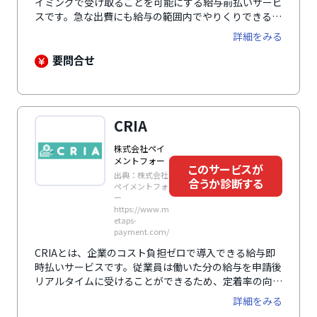
イミングで受け取ることを可能にする給与前払いサービ
スです。急な出費にも給与の範囲内でやりくりできるた
め、従業員の健全な資産形成を促すことができます。給
詳細をみる
与前払いサービスの導入により、求職者の目にも止まり
やすくなるため、応募数の増加につながります。さらに
要問合せ
福利厚生サービスととして従業員の離職率低下も期待で
きます。事前に雇用主が資金を準備しておく「デポジッ
ト型」と、一時的にGMO-PGが立て替え、後日清算する
「立替型」と、導入企業のニーズに合わせた2種類の仕
CRIA
組みから選択可能。サービス開始以来1,000社以上の導
入実績があります。
株式会社ペイ
メントフォー
このサービスが
出典：株式会社
合うか診断する
ペイメントフォ
ー
https://www.m
etaps-
payment.com/
CRIAとは、企業のコスト負担ゼロで導入できる給与即
時払いサービスです。従業員は働いた分の給与を申請後
リアルタイムに受けることができるため、定着率の向上
が期待できます。「日払い週払い」や「給与前払い」と
詳細をみる
いったワードを気にする求人者にも強くアピールするこ