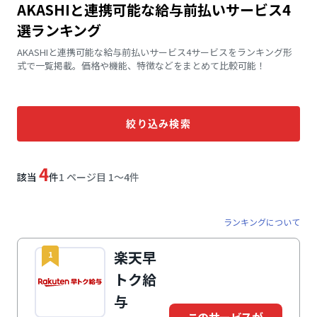
AKASHIと連携可能な給与前払いサービス4
選ランキング
AKASHIと連携可能な給与前払いサービス4サービスをランキング形
式で一覧掲載。価格や機能、特徴などをまとめて比較可能！
絞り込み検索
4
該当
件
1 ページ目 1〜4件
ランキングについて
楽天早
1
トク給
与