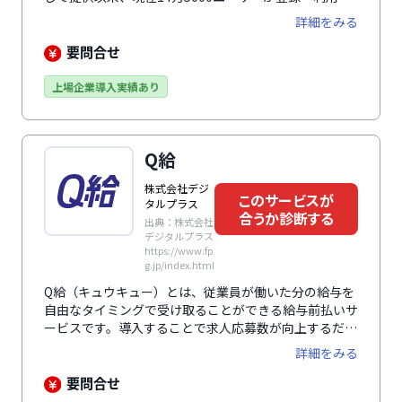
ています。全国10万台以上あるATMから365日24時間、
詳細をみる
給与を受け渡せる特許を取得しており、給与支払いの原
則を遵守したクリアなサービスとして、多数の上場企業
要問合せ
が採用しています。多くの勤怠管理システムと連携する
ことで前払い可能な給料額を自動算出するほか、独自の
上場企業導入実績あり
システム搭載で従業員の本人確認手続きをすべてオンラ
インで完結。本人確認手続きの工数を削減するだけでな
く、従業員の利便性アップも実現しています。
Q給
株式会社デジ
このサービスが
タルプラス
合うか診断する
出典：株式会社
デジタルプラス
https://www.fp
g.jp/index.html
Q給（キュウキュー）とは、従業員が働いた分の給与を
自由なタイミングで受け取ることができる給与前払いサ
ービスです。導入することで求人応募数が向上するだけ
でなく、さまざまな事情を抱える従業員のライフスタイ
詳細をみる
ルもサポートできます。多数の勤怠管理システムと自動
連携できるほか、英語や中国語、スペイン語などの多言
要問合せ
語にも対応します。