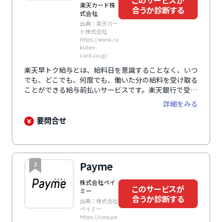
このサービスが
楽天カード株
合うか診断する
式会社
出典：楽天カー
ド株式会社
https://www.ra
kuten-
card.co.jp/
楽天早トク給与とは、給料日を意識することなく、いつ
でも、どこでも、何度でも、働いた分の給料を受け取る
ことができる給与前払いサービスです。楽天銀行で受け
取れば、給料と一緒に楽天ポイントももらうことができ
詳細をみる
るほか、振込手数料もかかりません。もちろん、楽天銀
行以外の銀行口座でも受け取り可能です。「立替型」や
要問合せ
「貸付型」とは異なり、企業の法人口座から直接従業員
の銀行口座に振り込まれるため、給与支払いの原則に則
ったクリアなサービスとして安心感があります。また、
導入・運用に際して企業や従業員をサポートするための
Payme
2
コールセンターを設置するなど、万全のフォロー体制を
整えています。
株式会社ペイ
このサービスが
ミー
合うか診断する
出典：株式会社
ペイミー
https://corp.pa