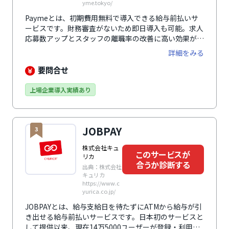
yme.tokyo/
Paymeとは、初期費用無料で導入できる給与前払いサ
ービスです。財務審査がないため即日導入も可能。求人
応募数アップとスタッフの離職率の改善に高い効果が期
待できます。プランは「立替プラン」「クレジットカー
詳細をみる
ドプラン」「デポジットプラン」の3つ。セブン銀行口
座を使用する「デポジットプラン」であれば365日24時
要問合せ
間、リアルタイムの振込が可能です。多くの勤怠管理シ
ステムや給与計算システムなどと連携することで、導入
上場企業導入実績あり
時の運用工数を削減。利用開始から利用開始後まで、マ
ンツーマンによる充実したフォロー体制で導入をサポー
トします。
JOBPAY
3
株式会社キュ
このサービスが
リカ
合うか診断する
出典：株式会社
キュリカ
https://www.c
yurica.co.jp/
JOBPAYとは、給与支給日を待たずにATMから給与が引
き出せる給与前払いサービスです。日本初のサービスと
して提供以来、現在14万5000ユーザーが登録・利用し