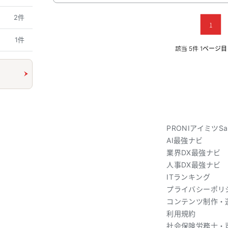
2件
1
1件
該当
件
5
1ページ目 
PRONIアイミツSa
AI最強ナビ
業界DX最強ナビ
人事DX最強ナビ
ITランキング
プライバシーポリ
コンテンツ制作・
利用規約
社会保険労務士・