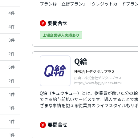
プランは「立替プラン」「クレジットカードプラン
銀行口座を使用する「デポジットプラン」であれば3
4件
可能です。多くの勤怠管理システムや給与計算シ
運用工数を削減。利用開始から利用開始後まで、
要問合せ
4件
制で導入をサポートします。
上場企業導入実績あり
3件
2件
Q給
5件
株式会社デジタルプラス
出典：株式会社デジタルプラス
2件
https://www.fpg.jp/index.html
Q給（キュウキュー）とは、従業員が働いた分の
1件
できる給与前払いサービスです。導入することで
ざまな事情を抱える従業員のライフスタイルもサ
1件
ムと自動連携できるほか、英語や中国語、スペイ
1件
要問合せ
1件