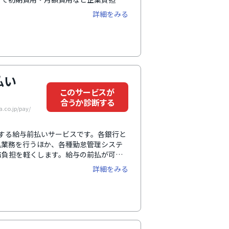
どちらにも対応しているため、自社の運
詳細をみる
。
払い
このサービスが
合うか診断する
co.jp/pay/
提供する給与前払いサービスです。各銀行と
込業務を行うほか、各種勤怠管理システ
務負担を軽くします。給与の前払が可能
向上にもつながります。さらに、SSLに
詳細をみる
外の操作履歴の閲覧が可能といったセキ
しています。福利厚生サービスの一つと
メディアにも多数取り上げられ注目され