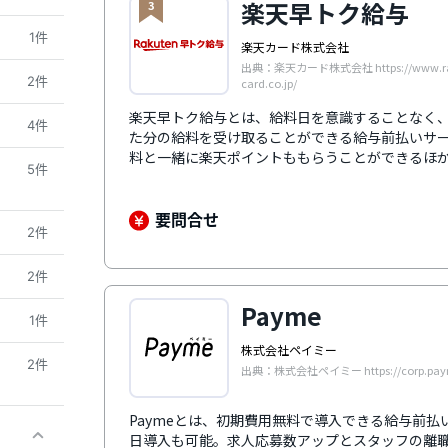
楽天早トク給与
3
1件
楽天カード株式会社
出典：楽天カード株式会社 https://www.ra
2件
card.co.jp/
楽天早トク給与とは、給料日を意識することなく
4件
た分の給料を受け取ることができる給与前払いサ
料と一緒に楽天ポイントももらうことができるほ
5件
ん、楽天銀行以外の銀行口座でも受け取り可能で
り、企業の法人口座から直接従業員の銀行口座に
則ったクリアなサービスとして安心感があります
要問合せ
2件
員をサポートするためのコールセンターを設置す
ます。
2件
Payme
1件
株式会社ペイミー
2件
出典：株式会社ペイミー https://corp.paym
Paymeとは、初期費用無料で導入できる給与前
日導入も可能。求人応募数アップとスタッフの離