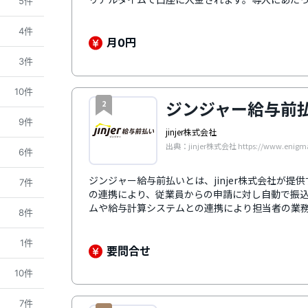
5件
一切ありません。さらに、立替払いと直接払いの
用や社内ルールに合わせて無理なく導入できます
4件
月
円
0
3件
10件
ジンジャー給与前
2
9件
jinjer株式会社
出典：jinjer株式会社 https://www.enigma.
6件
ジンジャー給与前払いとは、jinjer株式会社が
7件
の連携により、従業員からの申請に対し自動で振
ムや給与計算システムとの連携により担当者の業
8件
になることで、求人応募数の向上や従業員の定着率
よる通信の暗号化や二段階認証の利用、管理者以
1件
ュリティ対策により、データの安全と保護を確保
要問合せ
して多くの企業の導入実績があり、テレビなどの
10件
ています。
7件