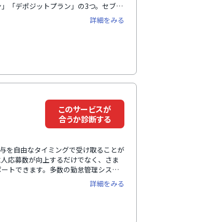
」「デポジットプラン」の3つ。セブン
65日24時間、リアルタイムの振込が
詳細をみる
ステムなどと連携することで、導入時の
マンツーマンによる充実したフォロー体
このサービスが
合うか診断する
給与を自由なタイミングで受け取ることが
求人応募数が向上するだけでなく、さま
ポートできます。多数の勤怠管理システ
ン語などの多言語にも対応します。
詳細をみる