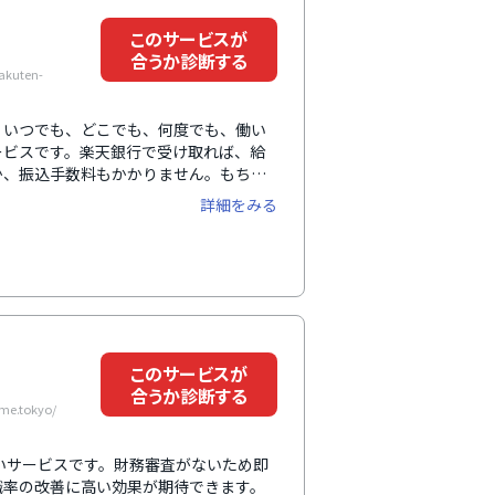
このサービスが
合うか診断する
kuten-
、いつでも、どこでも、何度でも、働い
ービスです。楽天銀行で受け取れば、給
か、振込手数料もかかりません。もちろ
す。「立替型」や「貸付型」とは異な
詳細をみる
振り込まれるため、給与支払いの原則に
。また、導入・運用に際して企業や従業
るなど、万全のフォロー体制を整えてい
このサービスが
合うか診断する
e.tokyo/
払いサービスです。財務審査がないため即
職率の改善に高い効果が期待できます。