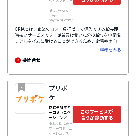
ペイメントフォ
ー
https://www.m
etaps-
payment.com/
CRIAとは、企業のコスト負担ゼロで導入できる給与即
時払いサービスです。従業員は働いた分の給与を申請後
リアルタイムに受けることができるため、定着率の向上
が期待できます。「日払い週払い」や「給与前払い」と
詳細をみる
いったワードを気にする求人者にも強くアピールするこ
とができ、求人応募数の増加にもつながります。サービ
要問合せ
ス申込みから2週間で導入でき、導入後はセブン銀行と
のシステム連携によって申請後すぐにサービスを利用、
リアルタイムで現金を受け取ることができます。企業の
コスト負担がないだけでなく、従業員にかかる手数料も
プリポ
2
業界最安水準と、トータルコストも業界最安を実現して
います。
ケ
株式会社マネ
このサービスが
ーコミュニケ
合うか診断する
ーションズ
出典：株式会社
マネーコミュニ
ケーションズ