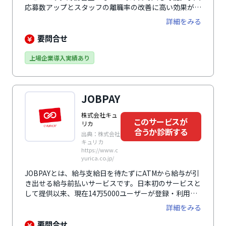
応募数アップとスタッフの離職率の改善に高い効果が期
待できます。プランは「立替プラン」「クレジットカー
詳細をみる
ドプラン」「デポジットプラン」の3つ。セブン銀行口
座を使用する「デポジットプラン」であれば365日24時
要問合せ
間、リアルタイムの振込が可能です。多くの勤怠管理シ
ステムや給与計算システムなどと連携することで、導入
上場企業導入実績あり
時の運用工数を削減。利用開始から利用開始後まで、マ
ンツーマンによる充実したフォロー体制で導入をサポー
トします。
JOBPAY
株式会社キュ
このサービスが
リカ
合うか診断する
出典：株式会社
キュリカ
https://www.c
yurica.co.jp/
JOBPAYとは、給与支給日を待たずにATMから給与が引
き出せる給与前払いサービスです。日本初のサービスと
して提供以来、現在14万5000ユーザーが登録・利用し
ています。全国10万台以上あるATMから365日24時間、
詳細をみる
給与を受け渡せる特許を取得しており、給与支払いの原
則を遵守したクリアなサービスとして、多数の上場企業
要問合せ