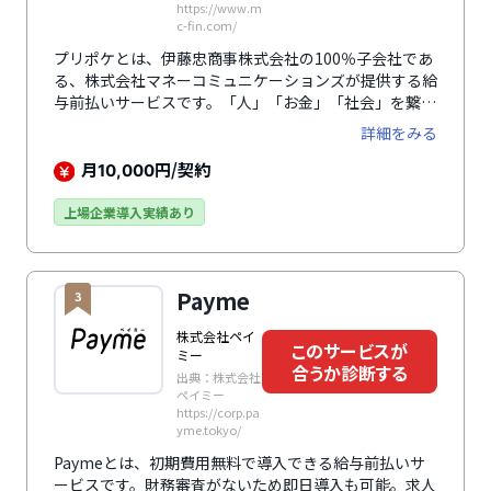
https://www.m
c-fin.com/
プリポケとは、伊藤忠商事株式会社の100％子会社であ
る、株式会社マネーコミュニケーションズが提供する給
与前払いサービスです。「人」「お金」「社会」を繋ぐ
新たなソリューションとして、給料日を待たずに働いた
詳細をみる
分の給与を受け取ることができ、求人応募数向上と従業
員の定着率アップに貢献します。「立替払い型プラン」
月
円/契約
10,000
と「直接払い型プラン」の2種類のプランでキャッシュ
フローへの影響も考慮するなど、多様な企業ニーズに応
上場企業導入実績あり
えます。従業員が負担する立替払い手数料は1.5%と業
界最安水準、操作方法はいたってシンプル。スマートフ
ォンから24時間いつでも申請でき、「立替払い型プラ
Payme
3
ン」なら即時送金も可能です。
株式会社ペイ
このサービスが
ミー
合うか診断する
出典：株式会社
ペイミー
https://corp.pa
yme.tokyo/
Paymeとは、初期費用無料で導入できる給与前払いサ
ービスです。財務審査がないため即日導入も可能。求人