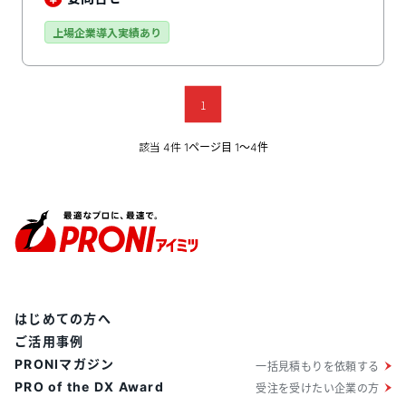
が採用しています。多くの勤怠管理システムと連携する
ことで前払い可能な給料額を自動算出するほか、独自の
上場企業導入実績あり
システム搭載で従業員の本人確認手続きをすべてオンラ
インで完結。本人確認手続きの工数を削減するだけでな
く、従業員の利便性アップも実現しています。
1
該当
件
4
1ページ目 1〜4件
はじめての方へ
ご活用事例
PRONIマガジン
一括見積もりを依頼する
PRO of the DX Award
受注を受けたい企業の方