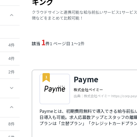
キング
クラウドサインと連携可能な給与前払いサービス1サービ
徴などをまとめて比較可能！
1
該当
件
1 ページ目 1〜1件
4件
4件
2件
Payme
1
株式会社ペイミー
出典：株式会社ペイミー https://corp.paym
Paymeとは、初期費用無料で導入できる給与前
日導入も可能。求人応募数アップとスタッフの離
プランは「立替プラン」「クレジットカードプラン
8件
銀行口座を使用する「デポジットプラン」であれば3
可能です。多くの勤怠管理システムや給与計算シ