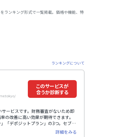
スをランキング形式で一覧掲載。価格や機能、特
ランキングについて
このサービスが
合うか診断する
e.tokyo/
払いサービスです。財務審査がないため即
職率の改善に高い効果が期待できます。
」「デポジットプラン」の3つ。セブン
65日24時間、リアルタイムの振込が
詳細をみる
ステムなどと連携することで、導入時の