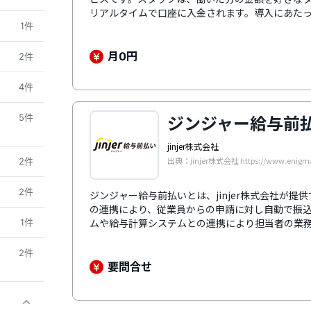
リアルタイムで口座に入金されます。導入にあた
一切ありません。さらに、立替払いと直接払いの
1件
用や社内ルールに合わせて無理なく導入できます
月
円
0
2件
4件
ジンジャー給与前
5件
jinjer株式会社
出典：jinjer株式会社 https://www.enigma.
2件
2件
ジンジャー給与前払いとは、jinjer株式会社が
の連携により、従業員からの申請に対し自動で振
ムや給与計算システムとの連携により担当者の業
1件
になることで、求人応募数の向上や従業員の定着率
よる通信の暗号化や二段階認証の利用、管理者以
2件
ュリティ対策により、データの安全と保護を確保
要問合せ
して多くの企業の導入実績があり、テレビなどの
ています。