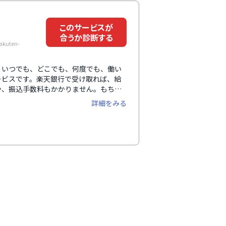
このサービスが
合うか診断する
kuten-
、いつでも、どこでも、何度でも、働い
ービスです。楽天銀行で受け取れば、給
か、振込手数料もかかりません。もちろ
す。「立替型」や「貸付型」とは異な
詳細をみる
振り込まれるため、給与支払いの原則に
。また、導入・運用に際して企業や従業
るなど、万全のフォロー体制を整えてい