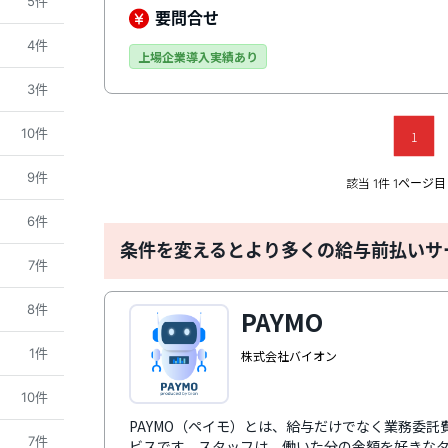
5件
運用工数を削減。利用開始から利用開始後まで、
要問合せ
制で導入をサポートします。
4件
上場企業導入実績あり
3件
10件
1
9件
該当
件
1
1ページ目 
6件
条件を変えるとより多くの給与前払いサ
7件
8件
PAYMO
1件
株式会社バイオン
10件
PAYMO（ペイモ）とは、給与だけでなく業務委
7件
ビスです。スタッフは、働いた分の金額を好きなタイ