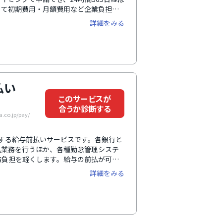
って初期費用・月額費用など企業負担は
どちらにも対応しているため、自社の運
詳細をみる
。
払い
このサービスが
合うか診断する
co.jp/pay/
提供する給与前払いサービスです。各銀行と
込業務を行うほか、各種勤怠管理システ
務負担を軽くします。給与の前払が可能
向上にもつながります。さらに、SSLに
詳細をみる
外の操作履歴の閲覧が可能といったセキ
しています。福利厚生サービスの一つと
メディアにも多数取り上げられ注目され