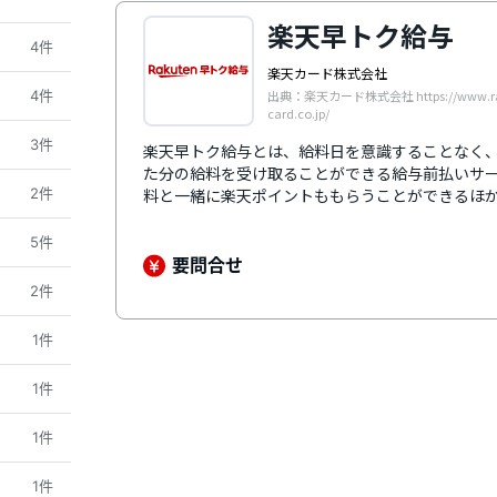
楽天早トク給与
4件
楽天カード株式会社
4件
出典：楽天カード株式会社 https://www.ra
card.co.jp/
3件
楽天早トク給与とは、給料日を意識することなく
た分の給料を受け取ることができる給与前払いサ
2件
料と一緒に楽天ポイントももらうことができるほ
ん、楽天銀行以外の銀行口座でも受け取り可能で
り、企業の法人口座から直接従業員の銀行口座に
5件
則ったクリアなサービスとして安心感があります
要問合せ
員をサポートするためのコールセンターを設置す
2件
ます。
1件
1件
1件
1件