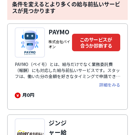
条件を変えるとより多くの給与前払いサービ
スが見つかります
PAYMO
このサービスが
株式会社バイ
合うか診断する
オン
PAYMO（ペイモ）とは、給与だけでなく業務委託費
（報酬）にも対応した給与前払いサービスです。スタッ
フは、働いた分の金額を好きなタイミングで申請でき、
24時間365日ほぼリアルタイムで口座に入金されます。
詳細をみる
導入にあたって初期費用・月額費用など企業負担は一切
ありません。さらに、立替払いと直接払いのどちらにも
月
円
0
対応しているため、自社の運用や社内ルールに合わせて
無理なく導入できます。
ジンジ
ャー給