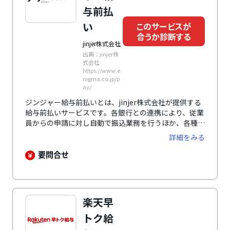
与前払
い
このサービスが
合うか診断する
jinjer株式会社
出典：jinjer株
式会社
https://www.e
nigma.co.jp/p
ay/
ジンジャー給与前払いとは、jinjer株式会社が提供する
給与前払いサービスです。各銀行との連携により、従業
員からの申請に対し自動で振込業務を行うほか、各種勤
怠管理システムや給与計算システムとの連携により担当
詳細をみる
者の業務負担を軽くします。給与の前払が可能になるこ
とで、求人応募数の向上や従業員の定着率向上にもつな
要問合せ
がります。さらに、SSLによる通信の暗号化や二段階認
証の利用、管理者以外の操作履歴の閲覧が可能といった
セキュリティ対策により、データの安全と保護を確保し
ています。福利厚生サービスの一つとして多くの企業の
楽天早
導入実績があり、テレビなどのメディアにも多数取り上
げられ注目されています。
トク給