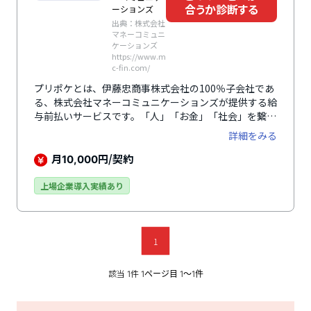
合うか診断する
ーションズ
出典：株式会社
マネーコミュニ
ケーションズ
https://www.m
c-fin.com/
プリポケとは、伊藤忠商事株式会社の100％子会社であ
る、株式会社マネーコミュニケーションズが提供する給
与前払いサービスです。「人」「お金」「社会」を繋ぐ
新たなソリューションとして、給料日を待たずに働いた
詳細をみる
分の給与を受け取ることができ、求人応募数向上と従業
員の定着率アップに貢献します。「立替払い型プラン」
月
円/契約
10,000
と「直接払い型プラン」の2種類のプランでキャッシュ
フローへの影響も考慮するなど、多様な企業ニーズに応
上場企業導入実績あり
えます。従業員が負担する立替払い手数料は1.5%と業
界最安水準、操作方法はいたってシンプル。スマートフ
ォンから24時間いつでも申請でき、「立替払い型プラ
ン」なら即時送金も可能です。
1
該当
件
1
1ページ目 1〜1件