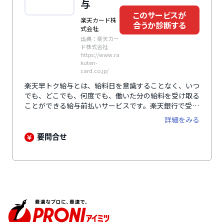
与
このサービスが
楽天カード株
合うか診断する
式会社
出典：楽天カー
ド株式会社
https://www.ra
kuten-
card.co.jp/
楽天早トク給与とは、給料日を意識することなく、いつ
でも、どこでも、何度でも、働いた分の給料を受け取る
ことができる給与前払いサービスです。楽天銀行で受け
取れば、給料と一緒に楽天ポイントももらうことができ
詳細をみる
るほか、振込手数料もかかりません。もちろん、楽天銀
行以外の銀行口座でも受け取り可能です。「立替型」や
要問合せ
「貸付型」とは異なり、企業の法人口座から直接従業員
の銀行口座に振り込まれるため、給与支払いの原則に則
ったクリアなサービスとして安心感があります。また、
導入・運用に際して企業や従業員をサポートするための
コールセンターを設置するなど、万全のフォロー体制を
整えています。