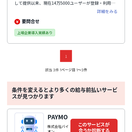
して提供以来、現在14万5000ユーザーが登録・利用し
ています。全国10万台以上あるATMから365日24時間、
詳細をみる
給与を受け渡せる特許を取得しており、給与支払いの原
則を遵守したクリアなサービスとして、多数の上場企業
要問合せ
が採用しています。多くの勤怠管理システムと連携する
ことで前払い可能な給料額を自動算出するほか、独自の
上場企業導入実績あり
システム搭載で従業員の本人確認手続きをすべてオンラ
インで完結。本人確認手続きの工数を削減するだけでな
く、従業員の利便性アップも実現しています。
1
該当
件
3
1ページ目 1〜3件
条件を変えるとより多くの給与前払いサービ
スが見つかります
PAYMO
このサービスが
株式会社バイ
合うか診断する
オン