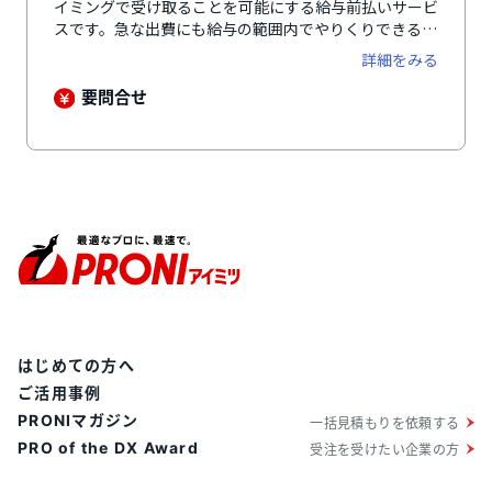
イミングで受け取ることを可能にする給与前払いサービ
スです。急な出費にも給与の範囲内でやりくりできるた
め、従業員の健全な資産形成を促すことができます。給
詳細をみる
与前払いサービスの導入により、求職者の目にも止まり
やすくなるため、応募数の増加につながります。さらに
要問合せ
福利厚生サービスととして従業員の離職率低下も期待で
きます。事前に雇用主が資金を準備しておく「デポジッ
ト型」と、一時的にGMO-PGが立て替え、後日清算する
「立替型」と、導入企業のニーズに合わせた2種類の仕
組みから選択可能。サービス開始以来1,000社以上の導
入実績があります。
はじめての方へ
ご活用事例
PRONIマガジン
一括見積もりを依頼する
PRO of the DX Award
受注を受けたい企業の方