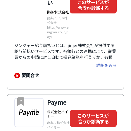
い
このサービスが
合うか診断する
jinjer株式会社
出典：jinjer株
式会社
https://www.e
nigma.co.jp/p
ay/
ジンジャー給与前払いとは、jinjer株式会社が提供する
給与前払いサービスです。各銀行との連携により、従業
員からの申請に対し自動で振込業務を行うほか、各種勤
怠管理システムや給与計算システムとの連携により担当
詳細をみる
者の業務負担を軽くします。給与の前払が可能になるこ
とで、求人応募数の向上や従業員の定着率向上にもつな
要問合せ
がります。さらに、SSLによる通信の暗号化や二段階認
証の利用、管理者以外の操作履歴の閲覧が可能といった
セキュリティ対策により、データの安全と保護を確保し
ています。福利厚生サービスの一つとして多くの企業の
Payme
2
導入実績があり、テレビなどのメディアにも多数取り上
げられ注目されています。
株式会社ペイ
このサービスが
ミー
合うか診断する
出典：株式会社
ペイミー