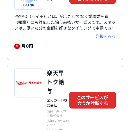
PAYMO（ペイモ）とは、給与だけでなく業務委託費
（報酬）にも対応した給与前払いサービスです。スタッ
フは、働いた分の金額を好きなタイミングで申請でき、
24時間365日ほぼリアルタイムで口座に入金されます。
詳細をみる
導入にあたって初期費用・月額費用など企業負担は一切
ありません。さらに、立替払いと直接払いのどちらにも
月
円
0
対応しているため、自社の運用や社内ルールに合わせて
無理なく導入できます。
楽天早
トク給
与
このサービスが
楽天カード株
合うか診断する
式会社
出典：楽天カー
ド株式会社
https://www.ra
kuten-
card.co.jp/