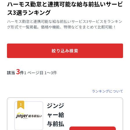
ハーモス勤怠と連携可能な給与前払いサービ
ス3選ランキング
ハーモス勤怠と連携可能な給与前払いサービス3サービスをランキン
グ形式で一覧掲載。価格や機能、特徴などをまとめて比較可能！
絞り込み検索
3
該当
件
1 ページ目 1〜3件
ランキングについて
ジンジ
1
ャー給
与前払