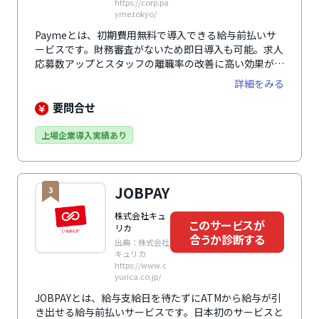
https://corp.pa
yme.tokyo/
Paymeとは、初期費用無料で導入できる給与前払いサ
ービスです。財務審査がないため即日導入も可能。求人
応募数アップとスタッフの離職率の改善に高い効果が期
待できます。プランは「立替プラン」「クレジットカー
詳細をみる
ドプラン」「デポジットプラン」の3つ。セブン銀行口
座を使用する「デポジットプラン」であれば365日24時
要問合せ
間、リアルタイムの振込が可能です。多くの勤怠管理シ
ステムや給与計算システムなどと連携することで、導入
上場企業導入実績あり
時の運用工数を削減。利用開始から利用開始後まで、マ
ンツーマンによる充実したフォロー体制で導入をサポー
トします。
JOBPAY
3
株式会社キュ
このサービスが
リカ
合うか診断する
出典：株式会社
キュリカ
https://www.c
yurica.co.jp/
JOBPAYとは、給与支給日を待たずにATMから給与が引
き出せる給与前払いサービスです。日本初のサービスと