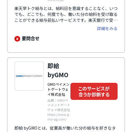
楽天早トク給与とは、給料日を意識することなく、いつ
でも、どこでも、何度でも、働いた分の給料を受け取る
ことができる給与前払いサービスです。楽天銀行で受け
取れば、給料と一緒に楽天ポイントももらうことができ
詳細をみる
るほか、振込手数料もかかりません。もちろん、楽天銀
行以外の銀行口座でも受け取り可能です。「立替型」や
要問合せ
「貸付型」とは異なり、企業の法人口座から直接従業員
の銀行口座に振り込まれるため、給与支払いの原則に則
ったクリアなサービスとして安心感があります。また、
導入・運用に際して企業や従業員をサポートするための
即給
コールセンターを設置するなど、万全のフォロー体制を
整えています。
byGMO
GMOペイメン
このサービスが
トゲートウェ
合うか診断する
イ株式会社
出典：GMOペ
イメントゲート
ウェイ株式会社
https://www.g
mo-pg.com/
即給 byGMOとは、従業員が働いた分の給与を好きなタ