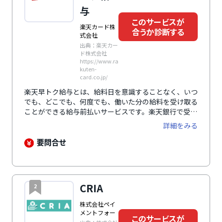
与
このサービスが
楽天カード株
合うか診断する
式会社
出典：楽天カー
ド株式会社
https://www.ra
kuten-
card.co.jp/
楽天早トク給与とは、給料日を意識することなく、いつ
でも、どこでも、何度でも、働いた分の給料を受け取る
ことができる給与前払いサービスです。楽天銀行で受け
取れば、給料と一緒に楽天ポイントももらうことができ
詳細をみる
るほか、振込手数料もかかりません。もちろん、楽天銀
行以外の銀行口座でも受け取り可能です。「立替型」や
要問合せ
「貸付型」とは異なり、企業の法人口座から直接従業員
の銀行口座に振り込まれるため、給与支払いの原則に則
ったクリアなサービスとして安心感があります。また、
導入・運用に際して企業や従業員をサポートするための
CRIA
2
コールセンターを設置するなど、万全のフォロー体制を
整えています。
株式会社ペイ
メントフォー
このサービスが