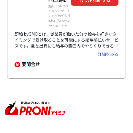
合うか診断する
出典：GMOペ
イメントゲート
ウェイ株式会社
https://www.g
mo-pg.com/
即給 byGMOとは、従業員が働いた分の給与を好きなタ
イミングで受け取ることを可能にする給与前払いサービ
スです。急な出費にも給与の範囲内でやりくりできるた
め、従業員の健全な資産形成を促すことができます。給
詳細をみる
与前払いサービスの導入により、求職者の目にも止まり
やすくなるため、応募数の増加につながります。さらに
要問合せ
福利厚生サービスととして従業員の離職率低下も期待で
きます。事前に雇用主が資金を準備しておく「デポジッ
ト型」と、一時的にGMO-PGが立て替え、後日清算する
「立替型」と、導入企業のニーズに合わせた2種類の仕
組みから選択可能。サービス開始以来1,000社以上の導
入実績があります。