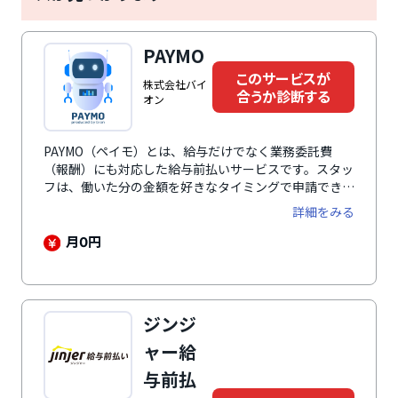
PAYMO
このサービスが
株式会社バイ
合うか診断する
オン
PAYMO（ペイモ）とは、給与だけでなく業務委託費
（報酬）にも対応した給与前払いサービスです。スタッ
フは、働いた分の金額を好きなタイミングで申請でき、
24時間365日ほぼリアルタイムで口座に入金されます。
詳細をみる
導入にあたって初期費用・月額費用など企業負担は一切
ありません。さらに、立替払いと直接払いのどちらにも
月
円
0
対応しているため、自社の運用や社内ルールに合わせて
無理なく導入できます。
ジンジ
ャー給
与前払