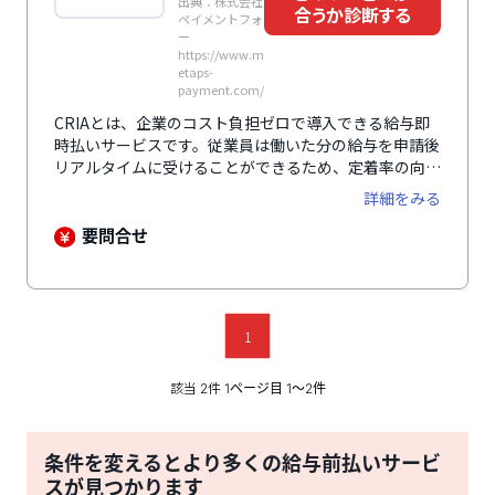
出典：株式会社
合うか診断する
ペイメントフォ
ー
https://www.m
etaps-
payment.com/
CRIAとは、企業のコスト負担ゼロで導入できる給与即
時払いサービスです。従業員は働いた分の給与を申請後
リアルタイムに受けることができるため、定着率の向上
が期待できます。「日払い週払い」や「給与前払い」と
詳細をみる
いったワードを気にする求人者にも強くアピールするこ
とができ、求人応募数の増加にもつながります。サービ
要問合せ
ス申込みから2週間で導入でき、導入後はセブン銀行と
のシステム連携によって申請後すぐにサービスを利用、
リアルタイムで現金を受け取ることができます。企業の
コスト負担がないだけでなく、従業員にかかる手数料も
1
業界最安水準と、トータルコストも業界最安を実現して
います。
該当
件
2
1ページ目 1〜2件
条件を変えるとより多くの給与前払いサービ
スが見つかります