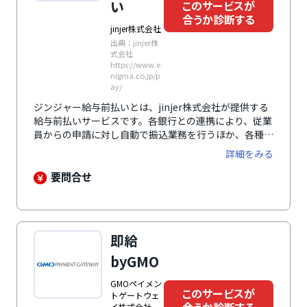
い
このサービスが
合うか診断する
jinjer株式会社
出典：jinjer株
式会社
https://www.e
nigma.co.jp/p
ay/
ジンジャー給与前払いとは、jinjer株式会社が提供する
給与前払いサービスです。各銀行との連携により、従業
員からの申請に対し自動で振込業務を行うほか、各種勤
怠管理システムや給与計算システムとの連携により担当
詳細をみる
者の業務負担を軽くします。給与の前払が可能になるこ
とで、求人応募数の向上や従業員の定着率向上にもつな
要問合せ
がります。さらに、SSLによる通信の暗号化や二段階認
証の利用、管理者以外の操作履歴の閲覧が可能といった
セキュリティ対策により、データの安全と保護を確保し
ています。福利厚生サービスの一つとして多くの企業の
即給
導入実績があり、テレビなどのメディアにも多数取り上
げられ注目されています。
byGMO
GMOペイメン
このサービスが
トゲートウェ
イ株式会社