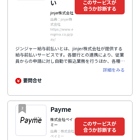
い
このサービスが
合うか診断する
jinjer株式会社
出典：jinjer株
式会社
https://www.e
nigma.co.jp/p
ay/
ジンジャー給与前払いとは、jinjer株式会社が提供する
給与前払いサービスです。各銀行との連携により、従業
員からの申請に対し自動で振込業務を行うほか、各種勤
怠管理システムや給与計算システムとの連携により担当
詳細をみる
者の業務負担を軽くします。給与の前払が可能になるこ
とで、求人応募数の向上や従業員の定着率向上にもつな
要問合せ
がります。さらに、SSLによる通信の暗号化や二段階認
証の利用、管理者以外の操作履歴の閲覧が可能といった
セキュリティ対策により、データの安全と保護を確保し
ています。福利厚生サービスの一つとして多くの企業の
Payme
2
導入実績があり、テレビなどのメディアにも多数取り上
げられ注目されています。
株式会社ペイ
このサービスが
ミー
合うか診断する
出典：株式会社
ペイミー