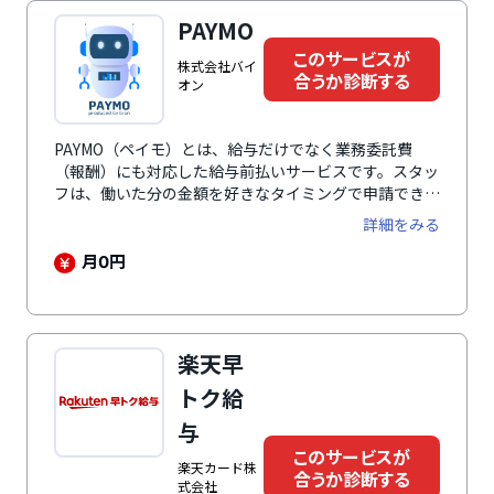
PAYMO
このサービスが
株式会社バイ
合うか診断する
オン
PAYMO（ペイモ）とは、給与だけでなく業務委託費
（報酬）にも対応した給与前払いサービスです。スタッ
フは、働いた分の金額を好きなタイミングで申請でき、
24時間365日ほぼリアルタイムで口座に入金されます。
詳細をみる
導入にあたって初期費用・月額費用など企業負担は一切
ありません。さらに、立替払いと直接払いのどちらにも
月
円
0
対応しているため、自社の運用や社内ルールに合わせて
無理なく導入できます。
楽天早
トク給
与
このサービスが
楽天カード株
合うか診断する
式会社