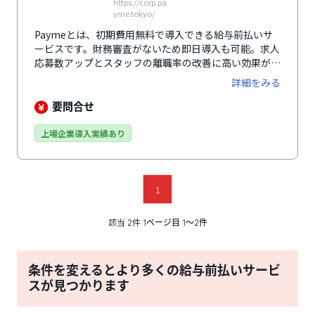
https://corp.pa
yme.tokyo/
Paymeとは、初期費用無料で導入できる給与前払いサ
ービスです。財務審査がないため即日導入も可能。求人
応募数アップとスタッフの離職率の改善に高い効果が期
待できます。プランは「立替プラン」「クレジットカー
詳細をみる
ドプラン」「デポジットプラン」の3つ。セブン銀行口
座を使用する「デポジットプラン」であれば365日24時
要問合せ
間、リアルタイムの振込が可能です。多くの勤怠管理シ
ステムや給与計算システムなどと連携することで、導入
上場企業導入実績あり
時の運用工数を削減。利用開始から利用開始後まで、マ
ンツーマンによる充実したフォロー体制で導入をサポー
トします。
1
該当
件
2
1ページ目 1〜2件
条件を変えるとより多くの給与前払いサービ
スが見つかります