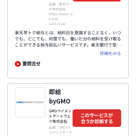
出典：楽天カー
ド株式会社
https://www.ra
kuten-
card.co.jp/
楽天早トク給与とは、給料日を意識することなく、いつ
でも、どこでも、何度でも、働いた分の給料を受け取る
ことができる給与前払いサービスです。楽天銀行で受け
取れば、給料と一緒に楽天ポイントももらうことができ
詳細をみる
るほか、振込手数料もかかりません。もちろん、楽天銀
行以外の銀行口座でも受け取り可能です。「立替型」や
要問合せ
「貸付型」とは異なり、企業の法人口座から直接従業員
の銀行口座に振り込まれるため、給与支払いの原則に則
ったクリアなサービスとして安心感があります。また、
導入・運用に際して企業や従業員をサポートするための
即給
コールセンターを設置するなど、万全のフォロー体制を
整えています。
byGMO
GMOペイメン
このサービスが
トゲートウェ
合うか診断する
イ株式会社
出典：GMOペ
イメントゲート