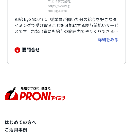
ウェイ株式会社
https://www.g
mo-pg.com/
即給 byGMOとは、従業員が働いた分の給与を好きなタ
イミングで受け取ることを可能にする給与前払いサービ
スです。急な出費にも給与の範囲内でやりくりできるた
め、従業員の健全な資産形成を促すことができます。給
詳細をみる
与前払いサービスの導入により、求職者の目にも止まり
やすくなるため、応募数の増加につながります。さらに
要問合せ
福利厚生サービスととして従業員の離職率低下も期待で
きます。事前に雇用主が資金を準備しておく「デポジッ
ト型」と、一時的にGMO-PGが立て替え、後日清算する
「立替型」と、導入企業のニーズに合わせた2種類の仕
組みから選択可能。サービス開始以来1,000社以上の導
入実績があります。
はじめての方へ
ご活用事例