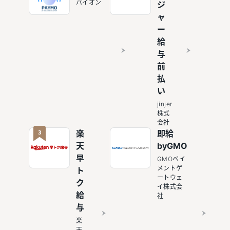
バイオン
ジ
ャ
ー
給
与
前
払
い
jinjer
株式
会社
3
楽
即給
天
byGMO
早
GMOペイ
メントゲ
ト
ートウェ
ク
イ株式会
給
社
与
楽
天