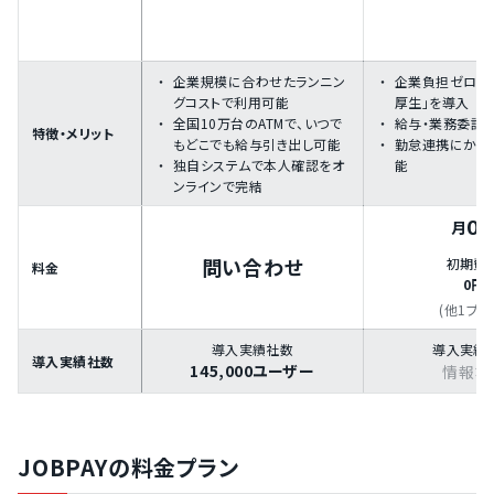
企業規模に合わせたランニン
企業負担ゼロで
グコストで利用可能
厚生」を導入
全国10万台のATMで、いつで
給与・業務委託
特徴・メリット
もどこでも給与引き出し可能
勤怠連携にかか
独自システムで本人確認をオ
能
ンラインで完結
0
月
問い合わせ
初期費
料金
0円
(他1プラ
導入実績社数
導入実績
導入実績社数
145,000ユーザー
情報な
JOBPAYの料金プラン