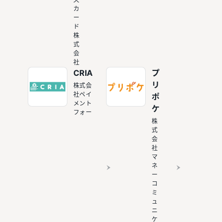
カ
ー
ド
株
式
会
社
CRIA
プ
リ
株式会
社ペイ
ポ
メント
ケ
フォー
株
式
会
社
マ
ネ
ー
コ
ミ
ュ
ニ
ケ