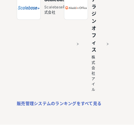
ラ
Scalebase株
式会社
ジ
ン
オ
フ
ィ
ス
株
式
会
社
ア
イ
ル
販売管理システムのランキングをすべて見る