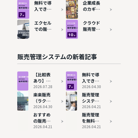
ウド販売
ステムを
無料で導
企業成長
管理シス
おすすめ
入できる
のカギを
テムおす
14選！費
販売管理
握る「販
すめ10選
用相場も
システム
売管理シ
エクセル
クラウド
合わせて
おすすめ
ステム」
での販売
販売管理
解説
7選
とは？メ
管理表の
システム
リットや
作り方！
おすすめ
選び方も
便利なテ
10選！
解説
ンプレー
SaaS活
販売管理システムの新着記事
トも紹介
用で業務
効率化
【比較表
無料で導
あり】販
入できる
売管理シ
2026.07.28
販売管理
2026.04.30
ステムを
システム
楽楽販売
販売管理
おすすめ
おすすめ
（ラクラ
システム
14選！費
7選
クハンバ
2026.04.30
のExcel
2026.04.21
用相場も
イ）の評
を用いた
おすすめ
販売管理
合わせて
判と実態
作り方
の販売管
を無料で
解説
理ソフト
2026.04.21
行う方法
2026.04.21
9選
とは？ト