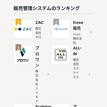
ライアル
可能なソ
販売管理システムのランキング
フト4選
も紹介
1
2
ZAC
freee
販売
株式
会社
freee
オロ
株式会
社
3
プ
ALL-
ロ
IN
ワ
株式
会社
ン
エス
株
テイ
式
エス
会
社
ミ
ツ
モ
ア
Scalebase
ア