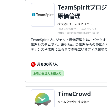
TeamSpiritプ
原価管理
株式会社チームスピリット
出典：株式会社チームスピリット
https://corp.teamspirit.com/ja-jp/
TeamSpiritプロジェクト原価管理とは、バッ
管理システムです。紙やExcelの管理からの脱却
テナンスや改善に至るまでの幅広いオフィス業務
るのが特徴です。勤怠管理・工数管理・経費精算
一つにまとめたサービスです。
月
円/人
600
上場企業導入実績あり
TimeCrowd
タイムクラウド株式会社