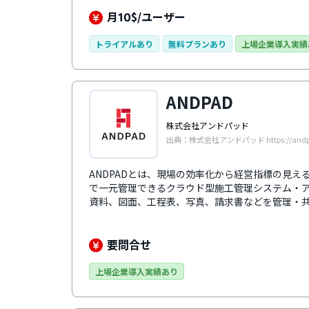
ルプサイトも充実しているため基本機能以外にも
います。ガントチャートの使いやすさやヘルプサ
月
$/ユーザー
10
ツールです。
トライアルあり
無料プランあり
上場企業導入実績
ANDPAD
株式会社アンドパッド
出典：株式会社アンドパッド https://andpa
ANDPADとは、現場の効率化から経営指標の見
で一元管理できるクラウド型施工管理システム・
資料、図面、工程表、写真、請求書などを管理・
タブレットで常に最新の情報を確認可能です。現
スマホやタブレットにアプリがあればいつでも確
す。その便利さ、業務効率アップから8年連続シェア
要問合せ
68万人を突破しています。※「建設業マネジメン
シェア（ミックITリポート2025年12月号）」（
上場企業導入実績あり
べ）