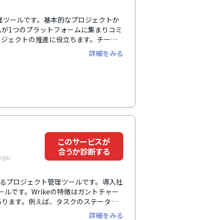
ト管理ツールです。基本的なプロジェクトか
が1つのプラットフォームに集まりコミ
ロジェクトの推進に役立ちます。チーム
チャート、ファイル、チャット、自動化
詳細をみる
ゆる業種に対応。既存のツールと連携す
る作業を一覧化し、誰が何をしているの
も簡単に使えるのが利点です。
このサービスが
合うか診断する
/ja/
えるプロジェクト管理ツールです。導入社
ールです。Wrikeの特徴はガントチャー
あります。例えば、タスクのステータス
ィルターをかけることも可能。また、ヘ
詳細をみる