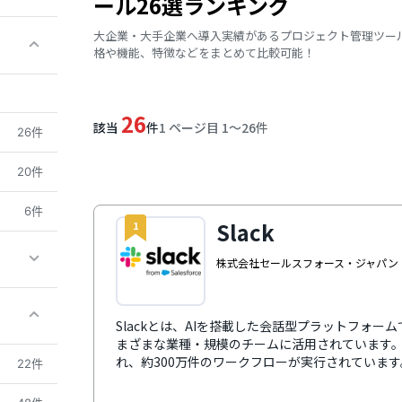
ール26選ランキング
大企業・大手企業へ導入実績があるプロジェクト管理ツー
格や機能、特徴などをまとめて比較可能！
26
該当
件
1 ページ目 1〜26件
26件
20件
6件
Slack
1
株式会社セールスフォース・ジャパン
Slackとは、AIを搭載した会話型プラットフォ
まざまな業種・規模のチームに活用されています。
れ、約300万件のワークフローが実行されています
22件
ションを安全かつ検索可能な 1 か所に集約でき、
Slack AIを活用すればチームの知見を効率的に