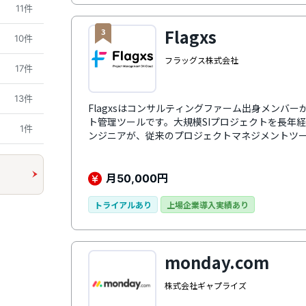
11件
Flagxs
3
10件
フラッグス株式会社
17件
13件
Flagxsはコンサルティングファーム出身メンバ
ト管理ツールです。大規模SIプロジェクトを長年
1件
ンジニアが、従来のプロジェクトマネジメントツ
底的に検討し、プロジェクト成功のために構築され
クラウド Flagxsは、プロジェクトマネージャー
つ「プロジェクトマネジメント」能力をサポート
月
円
50,000
ナーとしてプロジェクトを成功へと導きます。
トライアルあり
上場企業導入実績あり
monday.com
株式会社ギャプライズ