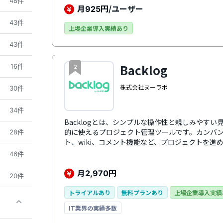
48件
キルがなくても定型業務を自動化可能です。さら
月
円/ユーザー
925
るため、業務全体の効率化を実現。Slackは、現
43件
ス基盤といえるでしょう。
上場企業導入実績あり
43件
Backlog
16件
2
株式会社ヌーラボ
30件
34件
Backlogとは、シンプルな操作性と親しみやす
的に使えるプロジェクト管理ツールです。カンバ
28件
ト、wiki、コメント機能など、プロジェクトを進
オールインワンタイプです。
46件
月
円
2,970
20件
トライアルあり
無料プランあり
上場企業導入実績
IT業界の実績多数