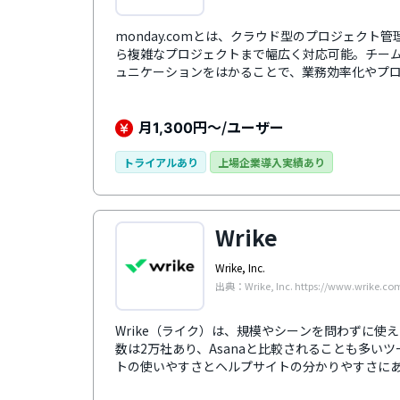
monday.comとは、クラウド型のプロジェク
ら複雑なプロジェクトまで幅広く対応可能。チーム
ュニケーションをはかることで、業務効率化やプ
のタスク、プロジェクト、スケジュール、ガント
機能搭載。加えてカスタマイズ性が高いのであら
る事で作業効率が向上します。チームで進めてい
月
円～/ユーザー
1,300
かを感覚的に理解でき、トレーニング不要で誰で
トライアルあり
上場企業導入実績あり
Wrike
Wrike, Inc.
出典：Wrike, Inc. https://www.wrike.com
Wrike（ライク）は、規模やシーンを問わずに使
数は2万社あり、Asanaと比較されることも多いツ
トの使いやすさとヘルプサイトの分かりやすさに
が色で表示されるので、担当者やその他情報でフ