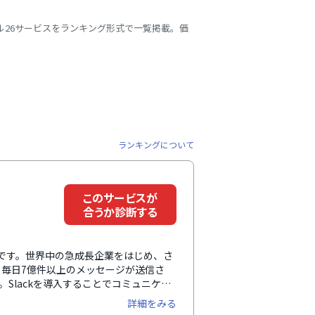
ル26サービスをランキング形式で一覧掲載。価
ランキングについて
このサービスが
合うか診断する
ームです。世界中の急成長企業をはじめ、さ
毎日7億件以上のメッセージが送信さ
。Slackを導入することでコミュニケー
生産性の向上が期待されます。また、
詳細をみる
引き出せるほか、コーディングなどの専門ス