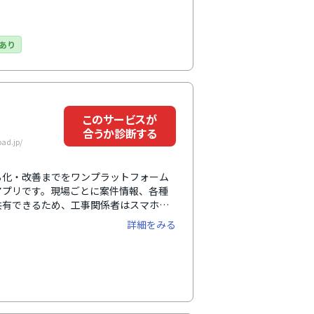
高度な使い方のヘルプ情報が用意されて
イトの情報量を重視するに方おすすめの
あり
このサービスが
合うか診断する
d.jp/
える化・改善までをワンプラットフォーム
アプリです。現場ごとに案件情報、各種
共有できるため、工事関係者はスマホや
場にいる時はもちろん、離れている時も
詳細をみる
認できるため、進捗管理もスムーズで
No1※、利用社数23万社、ユーザー数
トクラウドサービス市場の動向とベンダ
デロイト トーマツ ミック経済研究所調