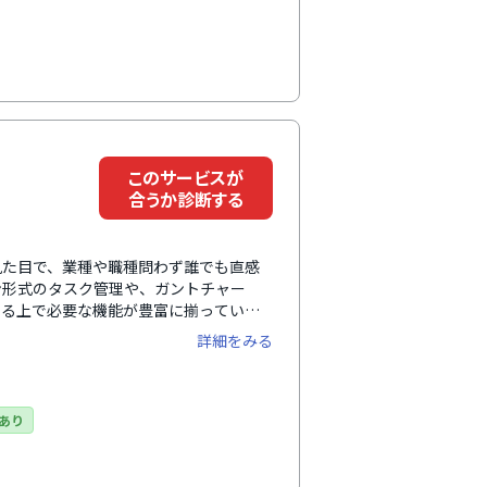
に、既存のツールとの連携も簡単に行え
代の働き方に適した柔軟かつ強力なビジネ
このサービスが
合うか診断する
い見た目で、業種や職種問わず誰でも直感
ン形式のタスク管理や、ガントチャー
める上で必要な機能が豊富に揃っている
詳細をみる
あり