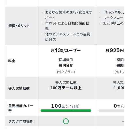
あらゆる業務の進行・管理をサ
「チャンネル」上
ポート
ワークフローを
ロボットによる自動化機能搭
2,200以上の
特徴・メリット
載
他のビジネスツールとの連携
に対応
13
925
月
$
/ユーザー
月
円
/
初期費用
初期費
料金
要問合せ
要問合
(他2プラン)
(他1プラ
導入実績社数
導入実績
200万チーム以上
1,000
導入実績社数
100
0
重要機能カバー
（14/14）
（0/
%
%
率
タスク作成機能