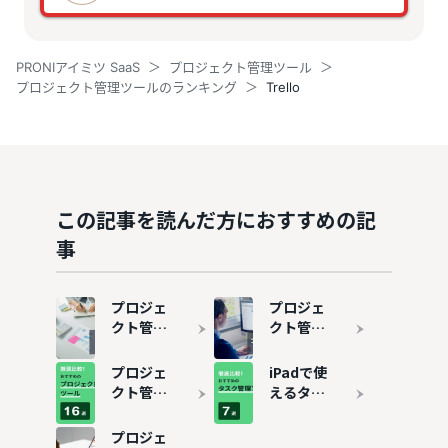
PRONIアイミツ SaaS
プロジェクト管理ツール
プロジェクト管理ツールのランキング
Trello
この記事を読んだ方におすすめの記
事
プロジェ
プロジェ
クト管理
クト管理
ツールの
とは？メ
選び方を
リット・
プロジェ
iPadで使
徹底解説
デメリッ
クト管理
えるタス
トを解説
ツールお
ク管理ア
すすめ16
プリおす
プロジェ