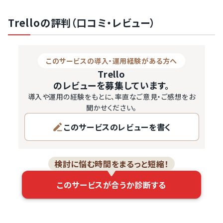
場しています。

「Trello（トレロ）」は、数多くあるプロジェクト管理ツールの
Trelloの評判（口コミ・レビュー）
なかでも海外ツールの代表ともいえる存在です。無料で使
えるため使いやすいタスク管理ツールとして多くのユーザ
に定着し、実に2,000万人という導入実績につながってい
このサービスの導入・運用経験がある方へ
ます。

Trello
「Trello」の実力は個人向けタスク管理ツールにとどまりま
のレビューを募集しています。
せん。Slack、GitHub、Salesforceなどの外部サービス連
導入や運用の経験をもとに、率直なご意見・ご感想をお
携機能も実装される本格的な企業向けプロジェ…
聞かせください。
このサービスのレビューを書く
検討に悩む時間をまるっと短縮！
このサービスが合うか診断する