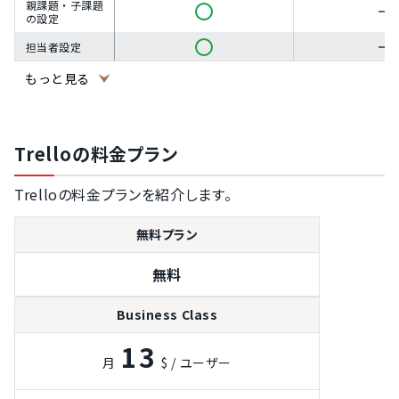
親課題・子課題
の設定
担当者設定
タスクの優先度
もっと見る
設定
タスクの期日設
定
Trelloの料金プラン
タスクの進捗ス
テータス設定
Trelloの料金プランを紹介します。
期日や工数超過
のアラート機能
無料プラン
ガントチャート
機能
無料
かんばん方式
ドキュメント管
Business Class
理機能
13
レポート作成機
月
$ / ユーザー
能
アクセス権限管