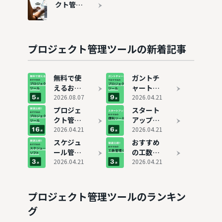
選を比較
すめ7選
クト管理
ツールの
平均費用
と料金相
場
プロジェクト管理ツールの新着記事
無料で使
ガントチ
えるおす
ャート付
すめプロ
2026.08.07
きプロジ
2026.04.21
ジェクト
ェクト管
プロジェ
スタート
管理ツー
理ツール
クト管理
アップ企
ル5選！
おすすめ
ツールお
2026.04.21
業向けで
2026.04.21
無料版と
9選
すすめ16
おすすめ
スケジュ
おすすめ
有料版の
選を比較
のツール
ール管理
の工数管
違いも解
7選
でおすす
2026.04.21
理システ
2026.04.21
説！
めのソフ
ム3選
ト3選
プロジェクト管理ツールのランキン
グ