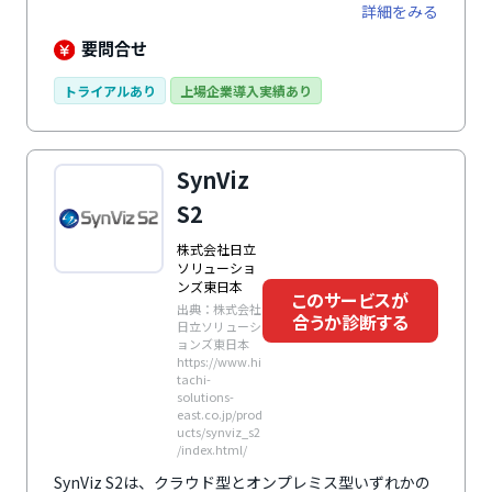
ロジェクトを見える化。また、プロジェクトの工数・原
詳細をみる
価を計算してレポート化などが可能です。Googleカレ
ンダーやOffice365との連携を活用すれば、工数入力の
要問合せ
手間も少なくなるでしょう。
トライアルあり
上場企業導入実績あり
SynViz
S2
株式会社日立
ソリューショ
ンズ東日本
このサービスが
出典：株式会社
合うか診断する
日立ソリューシ
ョンズ東日本
https://www.hi
tachi-
solutions-
east.co.jp/prod
ucts/synviz_s2
/index.html/
SynViz S2は、クラウド型とオンプレミス型いずれかの