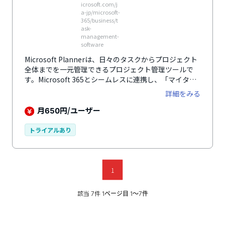
icrosoft.com/j
a-jp/microsoft-
365/business/t
ask-
management-
software
Microsoft Plannerは、日々のタスクからプロジェクト
全体までを一元管理できるプロジェクト管理ツールで
す。Microsoft 365とシームレスに連携し、「マイタス
ク」「マイプラン」などのビューで必要な作業を直感的
詳細をみる
に把握できます。ボード、リスト、スケジュールなど多
様な表示形式に対応し、テンプレートやカスタムフィー
月
円/ユーザー
650
ルドも活用可能。TeamsやOutlookとの連携により、
コミュニケーションからタスク化までをスムーズに実現
トライアルあり
します。進捗可視化からポートフォリオ管理、リソース
要求まで幅広く対応できる点が大きな特徴です。
1
該当
件
7
1ページ目 1〜7件