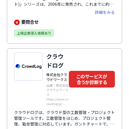
ト)」シリーズは、2006年に発売され、これまでに約
1000社が導入。自動車・造船業界をはじめ、幅広い業
詳細をみる
界のさまざまなフェーズで利用されています。単一プロ
ジェクトはもちろん、複数（マルチ）プロジェクトを進
要問合せ
行する環境でも、十分に効果が発揮できる製品でしょ
う。
上場企業導入実績あり
クラウ
ドログ
株式会社クラ
このサービスが
ウドワークス
合うか診断する
出典：株式会社
クラウドワーク
ス
https://www.cr
owdlog.jp/
クラウドログは、クラウド型の工数管理・プロジェクト
管理ツールです。工数管理をはじめ、プロジェクト管
理、勤怠管理に対応しています。ガントチャートで、プ