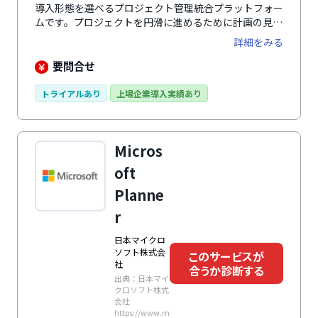
導入形態を選べるプロジェクト管理統合プラットフォー
ムです。プロジェクトを円滑に進めるために計画の見直
しや情報共有などに役立ちます。充実した機能をもちな
詳細をみる
がらもシンプルな操作で使いやすさを追求しています。
要問合せ
トライアルあり
上場企業導入実績あり
Micros
oft
Planne
r
日本マイクロ
ソフト株式会
このサービスが
社
合うか診断する
出典：日本マイ
クロソフト株式
会社
https://www.m