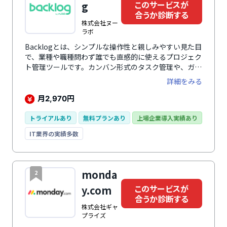
このサービスが
g
合うか診断する
株式会社ヌー
ラボ
Backlogとは、シンプルな操作性と親しみやすい見た目
で、業種や職種問わず誰でも直感的に使えるプロジェク
ト管理ツールです。カンバン形式のタスク管理や、ガン
トチャート、wiki、コメント機能など、プロジェクトを
詳細をみる
進める上で必要な機能が豊富に揃っているオールインワ
ンタイプです。
月
円
2,970
トライアルあり
無料プランあり
上場企業導入実績あり
IT業界の実績多数
monda
2
このサービスが
y.com
合うか診断する
株式会社ギャ
プライズ