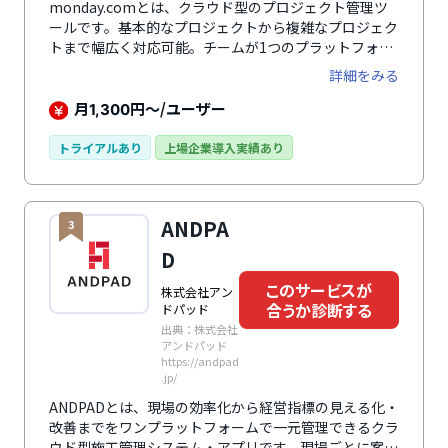
monday.comとは、クラウド型のプロジェクト管理ツ
ールです。基本的なプロジェクトから複雑なプロジェク
トまで幅広く対応可能。チームが1つのプラットフォー
ムに集まりコミュニケーションをはかることで、業務効
詳細をみる
率化やプロジェクトの推進に役立ちます。チームのタス
ク、プロジェクト、スケジュール、ガントチャート、フ
月
円～/ユーザー
1,300
ァイル、チャット、自動化機能搭載。加えてカスタマイ
ズ性が高いのであらゆる業種に対応。既存のツールと連
トライアルあり
上場企業導入実績あり
携する事で作業効率が向上します。チームで進めている
作業を一覧化し、誰が何をしているのかを感覚的に理解
でき、トレーニング不要で誰でも簡単に使えるのが利点
ANDPA
3
です。
D
このサービスが
株式会社アン
合うか診断する
ドパッド
出典：株式会社
アンドパッド
https://andpad
.jp/
ANDPADとは、現場の効率化から経営指標の見える化・
改善までをワンプラットフォームで一元管理できるクラ
ウド型施工管理システム・アプリです。現場ごとに案件