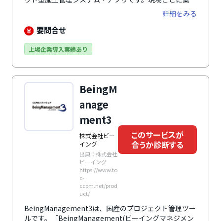
情報、各種資料、図面、工程表、写真、請求書などを管
詳細をみる
理・共有できるため、工事関係者はスマホやタブレット
で常に最新の情報を確認可能です。現場にいる時はもち
要問合せ
ろん、離れている時もスマホやタブレットにアプリがあ
ればいつでも確認できるため、進捗管理もスムーズで
上場企業導入実績あり
す。その便利さ、業務効率アップから8年連続シェア
No1※、利用社数23万社、ユーザー数68万人を突破し
ています。※「建設業マネジメントクラウドサービス市
BeingM
場の動向とベンダシェア（ミックITリポート2025年12
月号）」（デロイト トーマツ ミック経済研究所調べ）
anage
ment3
このサービスが
株式会社ビー
合うか診断する
イング
出典：株式会社
ビーイング
https://www.to
c-
ccpm.net/prod
uct/
BeingManagement3は、国産のプロジェクト管理ツー
ルです。「BeingManagement(ビーイングマネジメン